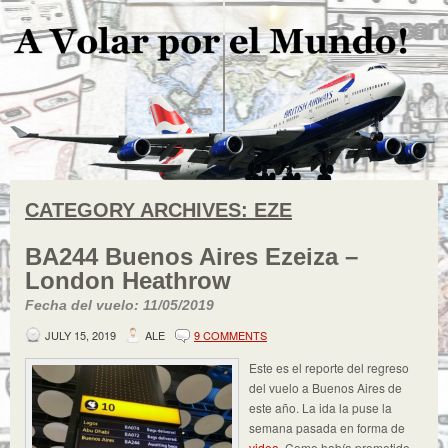
CATEGORY ARCHIVES:
EZE
BA244 Buenos Aires Ezeiza –
London Heathrow
Fecha del vuelo: 11/05/2019
JULY 15, 2019
ALE
9 COMMENTS
Este es el reporte del regreso
del vuelo a Buenos Aires de
este año. La ida la puse la
semana pasada en forma de
video
. Como había prometido,