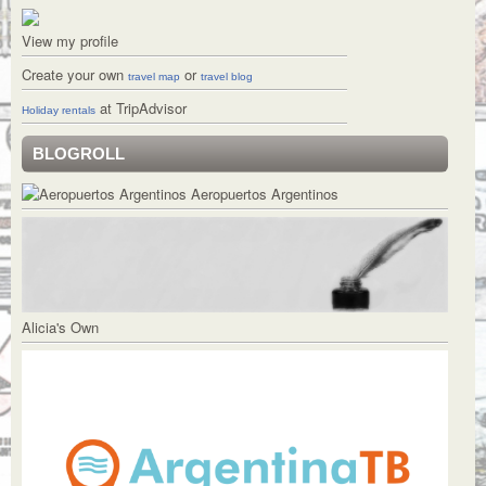
View my profile
Create your own
or
travel map
travel blog
at TripAdvisor
Holiday rentals
BLOGROLL
Aeropuertos Argentinos
Alicia's Own