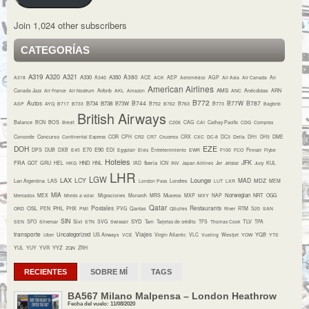
Join 1,024 other subscribers
CATEGORÍAS
A319
A320
A321
A380
A330
A350
A318
A340
ACE
ACK
AEP
Aeroméxico
AGP
Air Asia
Air Canada
Air
American Airlines
AMS
Canada Jazz
Air France
Air Nostrum
Airbnb
AKL
Amazon
ANC
Anécdotas
ARN
B772
Autos
B744
B77W
B787
B734
B738
B73W
ASP
AYQ
B717
B733
B752
B762
B763
B773
Bagbnb
British Airways
Balance
BCN
BOS
Brexit
C206
CAG
CAI
Cathay Pacific
CDG
Compras
Concurso
Concorde
Continental Express
COR
CPH
CR2
CR7
Cruceros
CRX
CXC
DC-8
DC3
Delta
DH1
DH3
DME
DOH
EZE
E70
E90
DPS
DUB
DXB
E45
EDI
Egyptair
Elvis
Entretenimiento
EWR
F100
FCO
Finnair
Flybe
Hoteles
JFK
FRA
HND
Iberia
GOT
GRU
HEL
HKG
HNL
IAD
ICN
INV
Japan Airlines
Jer
Jetstar
Jucy
KUL
LHR
LGW
LAX
Lounge
LCY
MAD
MDZ
Lan Argentina
LAS
London Pass
Londres
LUT
LXR
MEM
MIA
Museos
Norwegian
NRT
Mercados
MEX
Miedo a volar.
Migraciones
Monarch
MRS
MXP
MXY
NAP
OGG
Qatar
Postales
Restaurants
OSL
PHL
ORD
PEN
PHX
PMI
PVG
Qantas
QSuites
River
RTM
S20
SAN
SIN
Sixt
SYD
TLV
SEN
SFO
Silvercar
STN
SVG
Swissair
Tam
Tarjetas de crédito
TFS
Thomas Cook
TPA
transporte
Viajes
Uncategorized
YQB
Uber
US Airways
VCE
Virgin Atlantic
VLC
Vueling
Westjet
YOW
YTS
YYZ
YUL
YUY
YVR
ZQN
ZRH
RECIENTES
SOBRE MÍ
TAGS
BA567 Milano Malpensa – London Heathrow
Fecha del vuelo: 11/08/2020