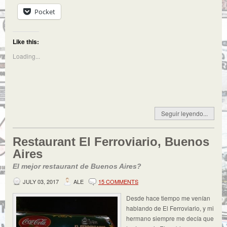
Pocket
Like this:
Loading...
Seguir leyendo...
Restaurant El Ferroviario, Buenos
Aires
El mejor restaurant de Buenos Aires?
JULY 03, 2017
ALE
15 COMMENTS
Desde hace tiempo me venían
hablando de El Ferroviario, y mi
hermano siempre me decía que