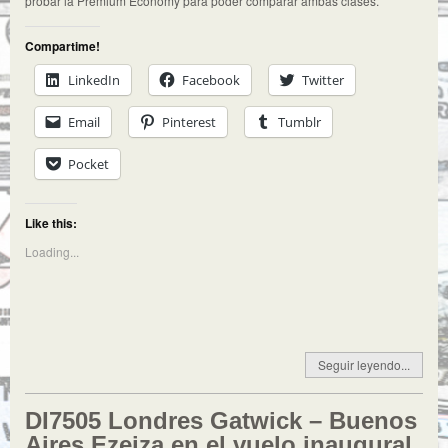
probar la Premium Economy para poder comparar ambas clases.
Compartime!
LinkedIn
Facebook
Twitter
Email
Pinterest
Tumblr
Pocket
Like this:
Loading...
Seguir leyendo...
DI7505 Londres Gatwick – Buenos
Aires Ezeiza en el vuelo inaugural