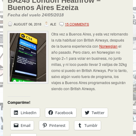
BA245 London Heathrow –
Buenos Aires Ezeiza
Fecha del vuelo 24/05/2018
AUGUST 06, 2018
ALE
15 COMMENTS
Otra vez a Buenos Aires, y esta vez retomando
la ruta habitual con British Airways, después
de la buena experiencia con
Norwegian
el
año pasado. Pero claro, en Norwegian no
tengo 2×1 para volar en business, no junto
millas, y ni loco puedo llevar 3 valijas de 32kg
como sí puedo en British Airways. Por lo tanto,
salvo algún vuelo fuera de programa, los
viajes a Buenos Aires programados seguirán
siendo con British Airways.
Compartime!
LinkedIn
Facebook
Twitter
Email
Pinterest
Tumblr