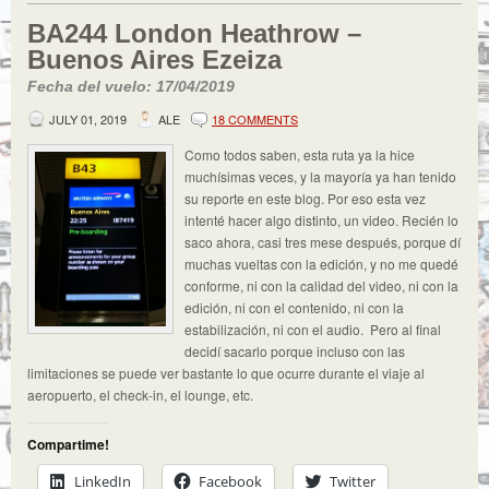
BA244 London Heathrow –
Buenos Aires Ezeiza
Fecha del vuelo: 17/04/2019
JULY 01, 2019
ALE
18 COMMENTS
Como todos saben, esta ruta ya la hice
muchísimas veces, y la mayoría ya han tenido
su reporte en este blog. Por eso esta vez
intenté hacer algo distinto, un video. Recién lo
saco ahora, casi tres mese después, porque dí
muchas vueltas con la edición, y no me quedé
conforme, ni con la calidad del video, ni con la
edición, ni con el contenido, ni con la
estabilización, ni con el audio. Pero al final
decidí sacarlo porque incluso con las
limitaciones se puede ver bastante lo que ocurre durante el viaje al
aeropuerto, el check-in, el lounge, etc.
Compartime!
LinkedIn
Facebook
Twitter