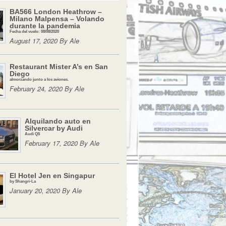
BA566 London Heathrow –
Milano Malpensa – Volando
durante la pandemia
Fecha del vuelo: 08/08/2020
August 17, 2020 By Ale
Restaurant Mister A’s en San
Diego
almorzando junto a los aviones.
February 24, 2020 By Ale
Alquilando auto en
Silvercar by Audi
Audi Q5
February 17, 2020 By Ale
El Hotel Jen en Singapur
by Shangri-La
January 20, 2020 By Ale