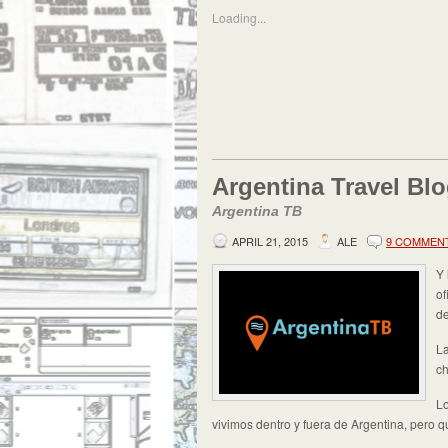
Loading...
Argentina Travel Bl
Argentina TB
APRIL 21, 2015
ALE
9 COMMEN
Y 
of
de
La
ch
Lo
vivimos dentro y fuera de Argentina, pero q