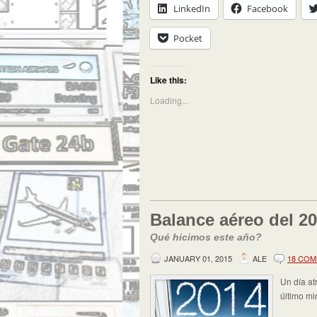
LinkedIn
Facebook
Pocket
Like this:
Loading...
Balance aéreo del 2
Qué hicimos este año?
JANUARY 01, 2015
ALE
18 CO
Un día at
último mi