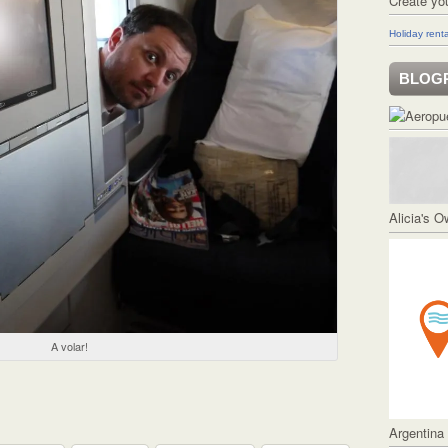
Create yo
Holiday renta
BLOG
Alicia's 
A volar!
Argentina