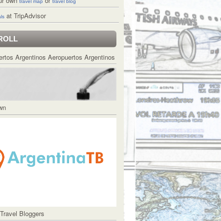
ur own
or
travel map
travel blog
at TripAdvisor
ls
ROLL
Aeropuertos Argentinos
Own
 Travel Bloggers