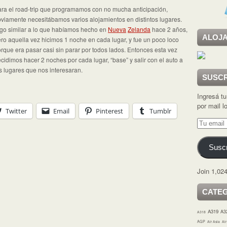
ra el road-trip que programamos con no mucha anticipación,
viamente necesitábamos varios alojamientos en distintos lugares.
go similar a lo que habíamos hecho en
Nueva
Zelanda
hace 2 años,
ALOJA
ro aquella vez hicimos 1 noche en cada lugar, y fue un poco loco
rque era pasar casi sin parar por todos lados. Entonces esta vez
cidimos hacer 2 noches por cada lugar, “base” y salir con el auto a
s lugares que nos interesaran.
SUSCR
Ingresá tu
por mail 
Twitter
Email
Pinterest
Tumblr
Tu
email
Suscr
Join 1,024
CATE
A319
A3
A318
AGP
Air Asia
Ai