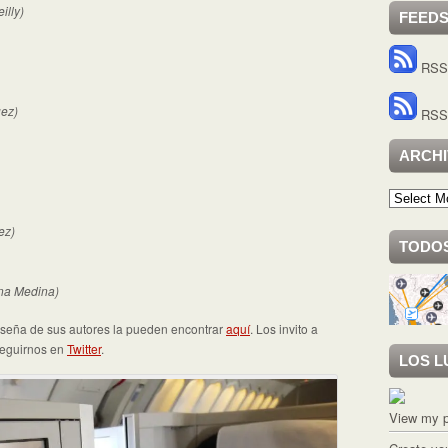
illy)
FEED
RSS 
uez)
RSS 
ARCH
Archivo
ez)
TODOS
na Medina)
reseña de sus autores la pueden encontrar
aquí
. Los invito a
 seguirnos en
Twitter
.
LOS L
View my p