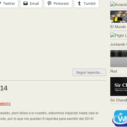
Twitter
Email
Pinterest
Tumblr
El Mundo 
Juntando 
Rod
Seguir leyendo...
014
Sir Chand
MMENTS
rasado, pero fieles a lo nuestro, estuvimos viajando hasta casi el
nuto, por lo que me quedan 6 reportes para escribir del 2014!