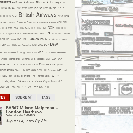
irlines
Autos
AMS
ANC
Anécdotas
ARN
ASP
AYQ
B717
B772
B744
B77W
B787
B73W
B752
B762
B763
B773
British Airways
BCN
BOS
Brexit
C206
CAG
Concurso
c
CDG
Compras
Concorde
Continental Express
COR
CPH
DOH
os
CRX
CXC
DC-8
DC3
Delta
DH1
DH3
DME
DPS
DUB
EZE
90
EDI
Egyptair
Elvis
Entretenimiento
EWR
F100
FCO
Finnair
Hoteles
HND
Iberia
GRU
HEL
HKG
HNL
IAD
ICN
INV
Japan
LGW
LAX
JFK
LCY
r
Jucy
KUL
Lan Argentina
LAS
Lounge
MAD
MDZ
on Pass
Londres
LUT
LXR
MEM
Mercados
Museos
a volar.
Migraciones
Monarch
MRS
MXP
MXY
NAP
Postales
OSL
PHL
OGG
ORD
PEN
PHX
PMI
PVG
Qantas
Restaurants
SIN
Sixt
River
RTM
S20
SAN
SEN
SFO
Silvercar
SYD
TLV
ir
Tam
Tarjetas de crédito
TFS
Thomas Cook
TPA
Viajes
Uncategorized
US Airways
VCE
Virgin Atlantic
VLC
YQB
YYZ
YOW
YTS
YUL
YUY
YVR
ZQN
ZRH
TES
SOBRE MÍ
TAGS
BA567 Milano Malpensa –
London Heathrow
Fecha del vuelo: 11/08/2020
August 24, 2020 By Ale