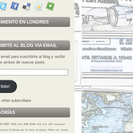
MIENTO EN LONDRES
IBITE AL BLOG VIA EMAIL
 email para suscribirte al blog y recibir
los avisos de nuevos posts.
ibite!
 other subscribers
GORÍAS
20
A321
A380
A330
A350
A340
ACE
ACK
AEP
Aeroméxico
r Canada
Air Canada Jazz
Air France
Air Nostrum
Airbnb
AKL
Amazon