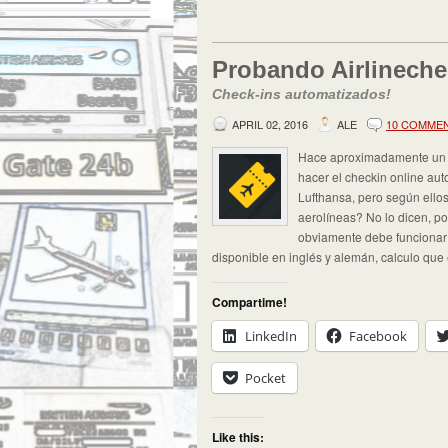
Probando Airlinech
Check-ins automatizados!
APRIL 02, 2016
ALE
10 COMME
Hace aproximadamente un m
hacer el checkin online au
Lufthansa, pero según ello
aerolíneas? No lo dicen, por
obviamente debe funcionar
disponible en inglés y alemán, calculo que
Compartime!
LinkedIn
Facebook
Pocket
Like this: