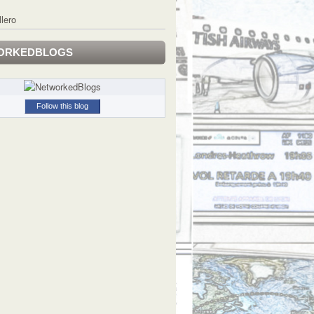
llero
ORKEDBLOGS
Follow this blog