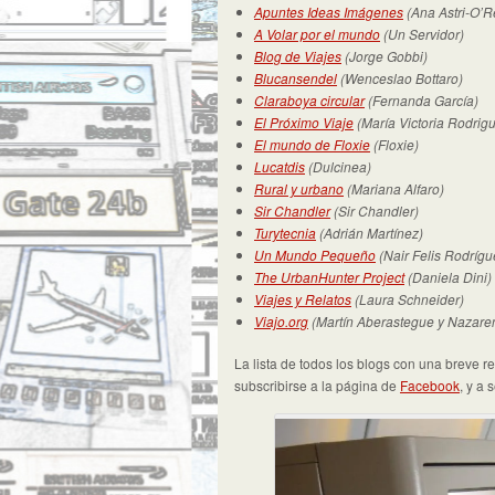
Apuntes Ideas Imágenes
(Ana Astri-O’Re
A Volar por el mundo
(Un Servidor)
Blog de Viajes
(Jorge Gobbi)
Blucansendel
(Wenceslao Bottaro)
Claraboya circular
(Fernanda García)
El Próximo Viaje
(María Victoria Rodrig
El mundo de Floxie
(Floxie)
Lucatdis
(Dulcinea)
Rural y urbano
(Mariana Alfaro)
Sir Chandler
(Sir Chandler)
Turytecnia
(Adrián Martínez)
Un Mundo Pequeño
(Nair Felis Rodrígu
The UrbanHunter Project
(Daniela Dini)
Viajes y Relatos
(Laura Schneider)
Viajo.org
(Martín Aberastegue y Nazare
La lista de todos los blogs con una breve 
subscribirse a la página de
Facebook
, y a