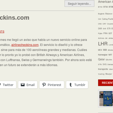
American A
Seguir leyendo...
B734
B738
B733
Bagbnb
Balance
eckins.com
CAI
Cathay Pacifi
CR2
CR7
Crucer
E70
E
DXB
E45
NTS
FRA
Flybe
GOT
Airlines
Jer
Jetsta
es me llegó un aviso que había un nuevo servicio online para
LHR
tomático,
airlinecheckins.com
. El servicio lo diseñó y lo ofrece
Lond
s sirve para más de 100 aerolíneas grandes y medianas. Cuáles
MIA
MEX
Miedo 
 lo pronto yo lo probé con British Airways y American Airlines,
Norwegian
NRT
Qatar
 con Lufthansa, Swiss y Germanwings también. Por ahora solo está
QSuites
 en un futuro se extenderán a más idiomas.
STN
SVG
Swissa
transporte
Uber
Vueling
Westjet
RECIEN
Twitter
Email
Pinterest
Tumblr