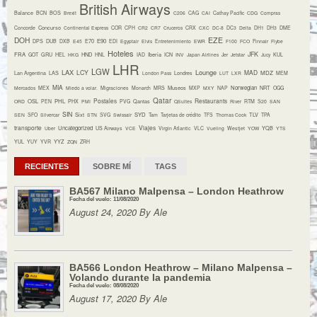
British Airways
Balance
BCN
BOS
Brexit
C206
CAG
CAI
Cathay Pacific
CDG
Compras
Concurso
Concorde
Continental Express
COR
CPH
CR2
CR7
Cruceros
CRX
CXC
DC-8
DC3
Delta
DH1
DH3
DME
DOH
EZE
E70
E90
DPS
DUB
DXB
E45
EDI
Egyptair
Elvis
Entretenimiento
EWR
F100
FCO
Finnair
Flybe
Hoteles
JFK
FRA
HND
Iberia
GOT
GRU
HEL
HKG
HNL
IAD
ICN
INV
Japan Airlines
Jer
Jetstar
Jucy
KUL
LHR
LGW
LAX
Lounge
LCY
MAD
MDZ
Lan Argentina
LAS
London Pass
Londres
LUT
LXR
MEM
MIA
Museos
Norwegian
NRT
Mercados
MEX
Miedo a volar.
Migraciones
Monarch
MRS
MXP
MXY
NAP
OGG
Qatar
Postales
Restaurants
OSL
PHL
ORD
PEN
PHX
PMI
PVG
Qantas
QSuites
River
RTM
S20
SAN
SIN
Sixt
SYD
TLV
SEN
SFO
Silvercar
STN
SVG
Swissair
Tam
Tarjetas de crédito
TFS
Thomas Cook
TPA
transporte
Viajes
Uncategorized
YQB
Uber
US Airways
VCE
Virgin Atlantic
VLC
Vueling
Westjet
YOW
YTS
YYZ
YUL
YUY
YVR
ZQN
ZRH
RECIENTES
SOBRE MÍ
TAGS
BA567 Milano Malpensa – London Heathrow
Fecha del vuelo: 11/08/2020
August 24, 2020 By Ale
BA566 London Heathrow – Milano Malpensa –
Volando durante la pandemia
Fecha del vuelo: 08/08/2020
August 17, 2020 By Ale