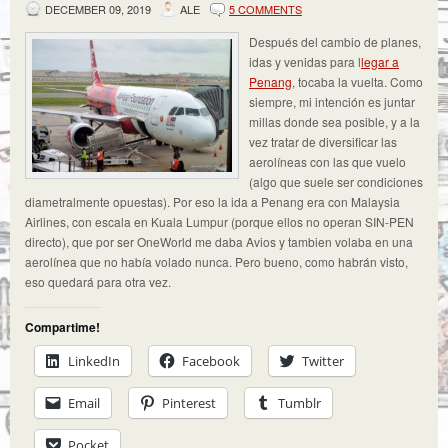
DECEMBER 09, 2019
ALE
5 COMMENTS
Después del cambio de planes,
idas y venidas para l
legar a
Penang
, tocaba la vuelta. Como
siempre, mi intención es juntar
millas donde sea posible, y a la
vez tratar de diversificar las
aerolíneas con las que vuelo
(algo que suele ser condiciones
diametralmente opuestas). Por eso la ida a Penang era con Malaysia
Airlines, con escala en Kuala Lumpur (porque ellos no operan SIN-PEN
directo), que por ser OneWorld me daba Avios y tambien volaba en una
aerolínea que no había volado nunca. Pero bueno, como habrán visto,
eso quedará para otra vez.
Compartime!
LinkedIn
Facebook
Twitter
Email
Pinterest
Tumblr
Pocket