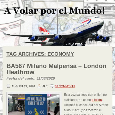
TAG ARCHIVES:
ECONOMY
BA567 Milano Malpensa – London
Heathrow
Fecha del vuelo: 11/08/2020
AUGUST 24, 2020
ALE
18 COMMENTS
Esta vez salimos con el tiempo
suficiente, no como
a la ida
.
Hicimos el check-out del Airbnb
a las 11am. (nos tocaron el
timbre del depto. a las 11 en