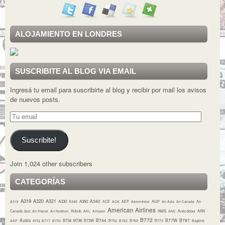
ALOJAMIENTO EN LONDRES
SUSCRIBITE AL BLOG VIA EMAIL
Ingresá tu email para suscribirte al blog y recibir por mail los avisos
de nuevos posts.
Tu
email
Suscribite!
Join 1,024 other subscribers
CATEGORÍAS
A319
A320
A321
A380
A330
A350
A318
A340
ACE
ACK
AEP
Aeroméxico
AGP
Air Asia
Air Canada
Air
American Airlines
AMS
Canada Jazz
Air France
Air Nostrum
Airbnb
AKL
Amazon
ANC
Anécdotas
ARN
B772
Autos
B744
B77W
B787
B734
B738
B73W
ASP
AYQ
B717
B733
B752
B762
B763
B773
Bagbnb