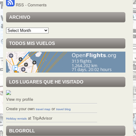
RSS - Comments
ARCHIVO
Archivo
TODOS MIS VUELOS
LOS LUGARES QUE HE VISITADO
View my profile
Create your own
or
travel map
travel blog
at TripAdvisor
Holiday rentals
BLOGROLL