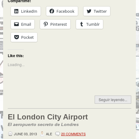
Compartime!
LinkedIn
Facebook
Twitter
Email
Pinterest
Tumblr
Pocket
Like this:
Loading...
Seguir leyendo...
El London City Airport
El aeropuerto secreto de Londres
JUNE 03, 2013
ALE
20 COMMENTS