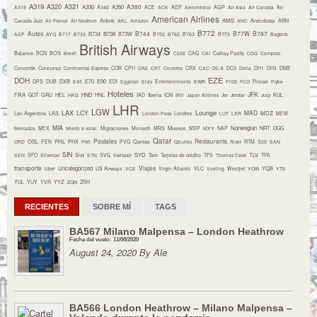
A319
A320
A321
A380
A330
A350
A318
A340
ACE
ACK
AEP
Aeroméxico
AGP
Air Asia
Air Canada
Air
American Airlines
AMS
Canada Jazz
Air France
Air Nostrum
Airbnb
AKL
Amazon
ANC
Anécdotas
ARN
B772
Autos
B744
B77W
B787
B734
B738
B73W
ASP
AYQ
B717
B733
B752
B762
B763
B773
Bagbnb
British Airways
Balance
BCN
BOS
Brexit
C206
CAG
CAI
Cathay Pacific
CDG
Compras
Concurso
Concorde
Continental Express
COR
CPH
CR2
CR7
Cruceros
CRX
CXC
DC-8
DC3
Delta
DH1
DH3
DME
DOH
EZE
E70
E90
DPS
DUB
DXB
E45
EDI
Egyptair
Elvis
Entretenimiento
EWR
F100
FCO
Finnair
Flybe
Hoteles
JFK
FRA
HND
Iberia
GOT
GRU
HEL
HKG
HNL
IAD
ICN
INV
Japan Airlines
Jer
Jetstar
Jucy
KUL
LHR
LGW
LAX
Lounge
LCY
MAD
MDZ
Lan Argentina
LAS
London Pass
Londres
LUT
LXR
MEM
MIA
Museos
Norwegian
NRT
Mercados
MEX
Miedo a volar.
Migraciones
Monarch
MRS
MXP
MXY
NAP
OGG
Qatar
Postales
Restaurants
OSL
PHL
ORD
PEN
PHX
PMI
PVG
Qantas
QSuites
River
RTM
S20
SAN
SIN
Sixt
SYD
TLV
SEN
SFO
Silvercar
STN
SVG
Swissair
Tam
Tarjetas de crédito
TFS
Thomas Cook
TPA
transporte
Viajes
Uncategorized
YQB
Uber
US Airways
VCE
Virgin Atlantic
VLC
Vueling
Westjet
YOW
YTS
YYZ
YUL
YUY
YVR
ZQN
ZRH
RECIENTES
SOBRE MÍ
TAGS
BA567 Milano Malpensa – London Heathrow
Fecha del vuelo: 11/08/2020
August 24, 2020 By Ale
BA566 London Heathrow – Milano Malpensa –