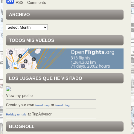
RSS - Comments
ARCHIVO
Archivo
TODOS MIS VUELOS
LOS LUGARES QUE HE VISITADO
View my profile
Create your own
or
travel map
travel blog
at TripAdvisor
Holiday rentals
BLOGROLL