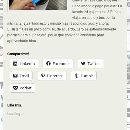
Saco abono o pago por día? La
travelcard es personal? Puedo
viajar en subte y bus con la
misma tarjeta? Todo esto y mucho más respondido aquí y ahora.
El sistema es un poco confuso, de acuerdo, pero es extremadamente
práctico para el pasajero, por lo que conviene conocerlo para
aprovecharlo bien.
Compartime!
LinkedIn
Facebook
Twitter
Email
Pinterest
Tumblr
Pocket
Like this:
Loading...