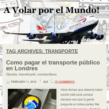
TAG ARCHIVES:
TRANSPORTE
Como pagar el transporte público
en Londres
Oyster, travelcard, contactless.
FEBRUARY 11, 2019
ALE
21 COMMENTS
Hace tiempo que debería haber
escrito este post, porque
siempre veo que la gente
pregunta en todas partes: Me
conviene travelcard u Oyster?