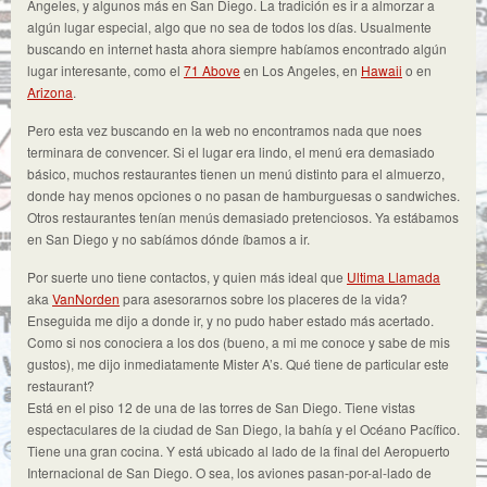
Angeles, y algunos más en San Diego. La tradición es ir a almorzar a
algún lugar especial, algo que no sea de todos los días. Usualmente
buscando en internet hasta ahora siempre habíamos encontrado algún
lugar interesante, como el
71 Above
en Los Angeles, en
Hawaii
o en
Arizona
.
Pero esta vez buscando en la web no encontramos nada que noes
terminara de convencer. Si el lugar era lindo, el menú era demasiado
básico, muchos restaurantes tienen un menú distinto para el almuerzo,
donde hay menos opciones o no pasan de hamburguesas o sandwiches.
Otros restaurantes tenían menús demasiado pretenciosos. Ya estábamos
en San Diego y no sabíámos dónde íbamos a ir.
Por suerte uno tiene contactos, y quien más ideal que
Ultima Llamada
aka
VanNorden
para asesorarnos sobre los placeres de la vida?
Enseguida me dijo a donde ir, y no pudo haber estado más acertado.
Como si nos conociera a los dos (bueno, a mi me conoce y sabe de mis
gustos), me dijo inmediatamente Mister A’s. Qué tiene de particular este
restaurant?
Está en el piso 12 de una de las torres de San Diego. Tiene vistas
espectaculares de la ciudad de San Diego, la bahía y el Océano Pacífico.
Tiene una gran cocina. Y está ubicado al lado de la final del Aeropuerto
Internacional de San Diego. O sea, los aviones pasan-por-al-lado de