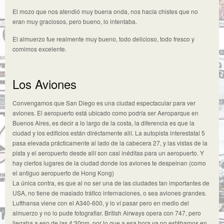
El mozo que nos atendió muy buena onda, nos hacía chistes que no
eran muy graciosos, pero bueno, lo intentaba.
El almuerzo fue realmente muy bueno, todo delicioso, todo fresco y
comimos excelente.
Los Aviones
Convengamos que San Diego es una ciudad espectacular para ver
aviones. El aeropuerto está ubicado como podría ser Aeroparque en
Buenos Aires, es decir a lo largo de la costa, la diferencia es que la
ciudad y los edificios están diréctamente allí. La autopista interestatal 5
pasa elevada prácticamente al lado de la cabecera 27, y las vistas de la
pista y el aeropuerto desde allí son casi inéditas para un aeropuerto. Y
hay ciertos lugares de la ciudad donde los aviones te despeinan (como
el antiguo aeropuerto de Hong Kong)
La única contra, es que al no ser una de las ciudades tan importantes de
USA, no tiene de masiado tráfico internaciones, o sea aviones grandes.
Lufthansa viene con el A340-600, y lo ví pasar pero en medio del
almuerzo y no lo pude fotografiar. British Airways opera con 747, pero
llegaba a eso de las 4:30pm, por lo que a esa hora ya no estábamos en