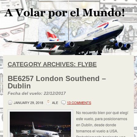
CATEGORY ARCHIVES:
FLYBE
BE6257 London Southend –
Dublin
Fecha del vuelo: 22/12/2017
JANUARY 29, 2018
ALE
13 COMMENTS
No recuerdo bien por qué elegí
este vuelo, para posicionarnos
en Dublin, desde donde
tomamos el vuelo a USA.
Probablemente haciendo una