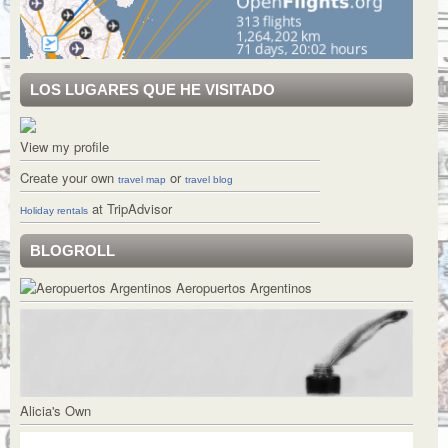
LOS LUGARES QUE HE VISITADO
View my profile
Create your own
or
travel map
travel blog
at TripAdvisor
Holiday rentals
BLOGROLL
Aeropuertos Argentinos
Alicia's Own