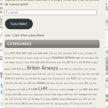
de nuevos posts.
Tu
email
Suscribite!
Join 1,024 other subscribers
CATEGORÍAS
A319
A320
A321
A380
A330
A350
A318
A340
ACE
ACK
AEP
Aeroméxico
AGP
Air Asia
Air Canada
Air
American Airlines
AMS
Canada Jazz
Air France
Air Nostrum
Airbnb
AKL
Amazon
ANC
Anécdotas
ARN
B772
Autos
B744
B77W
B787
B734
B738
B73W
ASP
AYQ
B717
B733
B752
B762
B763
B773
Bagbnb
British Airways
Balance
BCN
BOS
Brexit
C206
CAG
CAI
Cathay Pacific
CDG
Compras
Concurso
Concorde
Continental Express
COR
CPH
CR2
CR7
Cruceros
CRX
CXC
DC-8
DC3
Delta
DH1
DH3
DME
DOH
EZE
E70
E90
DPS
DUB
DXB
E45
EDI
Egyptair
Elvis
Entretenimiento
EWR
F100
FCO
Finnair
Flybe
Hoteles
JFK
FRA
HND
Iberia
GOT
GRU
HEL
HKG
HNL
IAD
ICN
INV
Japan Airlines
Jer
Jetstar
Jucy
KUL
LHR
LGW
LAX
Lounge
LCY
MAD
MDZ
Lan Argentina
LAS
London Pass
Londres
LUT
LXR
MEM
MIA
Museos
Norwegian
NRT
Mercados
MEX
Miedo a volar.
Migraciones
Monarch
MRS
MXP
MXY
NAP
OGG
Qatar
Postales
Restaurants
OSL
PHL
ORD
PEN
PHX
PMI
PVG
Qantas
QSuites
River
RTM
S20
SAN
SIN
Sixt
SYD
TLV
SEN
SFO
Silvercar
STN
SVG
Swissair
Tam
Tarjetas de crédito
TFS
Thomas Cook
TPA
transporte
Viajes