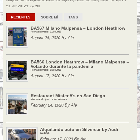
Uncategorized
YQB
Uber
US Airways
VCE
Virgin Atlantic
VLC
Vueling
Westjet
YOW
YTS
YYZ
YUL
YUY
YVR
ZQN
ZRH
RECIENTES
SOBRE MÍ
TAGS
BA567 Milano Malpensa – London Heathrow
Fecha del vuelo: 11/08/2020
August 24, 2020 By Ale
BA566 London Heathrow – Milano Malpensa –
Volando durante la pandemia
Fecha del vuelo: 08/08/2020
August 17, 2020 By Ale
Restaurant Mister A’s en San Diego
almorzando junto a los aviones.
February 24, 2020 By Ale
Alquilando auto en Silvercar by Audi
Audi Q5
February 17, 2020 By Ale