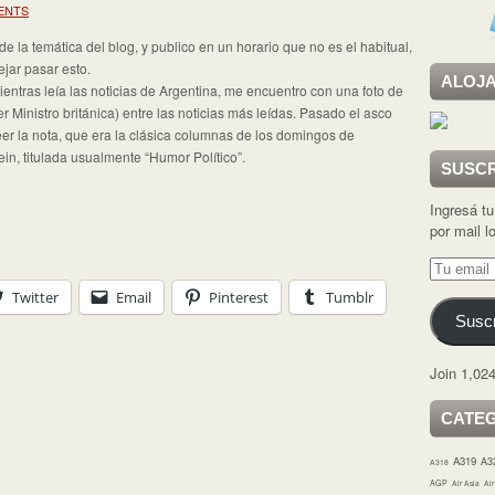
ENTS
e la temática del blog, y publico en un horario que no es el habitual,
jar pasar esto.
ALOJA
ntras leía las noticias de Argentina, me encuentro con una foto de
 Ministro británica) entre las noticias más leídas. Pasado el asco
leer la nota, que era la clásica columnas de los domingos de
in, titulada usualmente “Humor Político”.
SUSCR
Ingresá tu
por mail 
Tu
email
Twitter
Email
Pinterest
Tumblr
Suscr
Join 1,024
CATE
A319
A3
A318
AGP
Air Asia
Ai