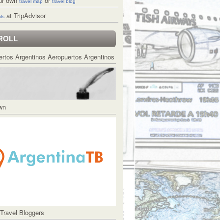
ur own
or
travel map
travel blog
at TripAdvisor
ls
ROLL
Aeropuertos Argentinos
Own
 Travel Bloggers