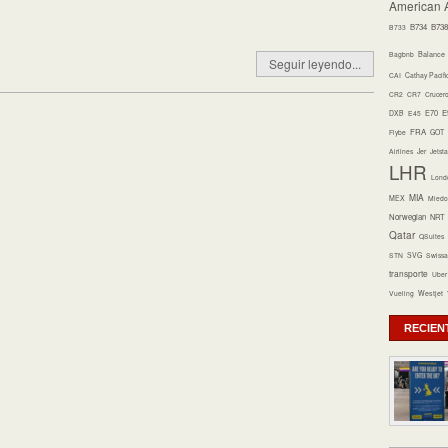
American A
B734
B738
B733
Bagbnb
Balance
Seguir leyendo...
CAI
Cathay Pacifi
CR2
CR7
Crucer
E70
E
DXB
E45
FRA
Flybe
GOT
Airlines
Jer
Jetsta
LHR
Lond
MIA
MEX
Miedo 
Norwegian
NRT
Qatar
QSuites
STN
SVG
Swissa
transporte
Uber
Vueling
Westjet
RECIEN