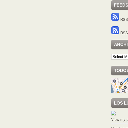
FEED
RSS 
RSS 
ARCH
Archivo
TODOS
LOS L
View my p