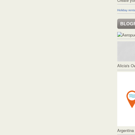
Create yo
Holiday renta
BLOG
Alicia's 
Argentina