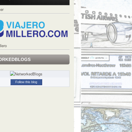
ler
llero
ORKEDBLOGS
Follow this blog