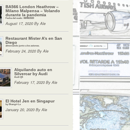
BA566 London Heathrow –
Milano Malpensa – Volando
durante la pandemia
Fecha del vuelo: 08/08/2020
August 17, 2020 By Ale
Restaurant Mister A’s en San
Diego
almorzando junto a los aviones.
February 24, 2020 By Ale
Alquilando auto en
Silvercar by Audi
Audi Q5
February 17, 2020 By Ale
El Hotel Jen en Singapur
by Shangri-La
January 20, 2020 By Ale