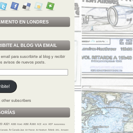
MIENTO EN LONDRES
IBITE AL BLOG VIA EMAIL
 email para suscribirte al blog y recibir
los avisos de nuevos posts.
ibite!
 other subscribers
GORÍAS
20
A321
A380
A330
A350
A340
ACE
ACK
AEP
Aeroméxico
r Canada
Air Canada Jazz
Air France
Air Nostrum
Airbnb
AKL
Amazon