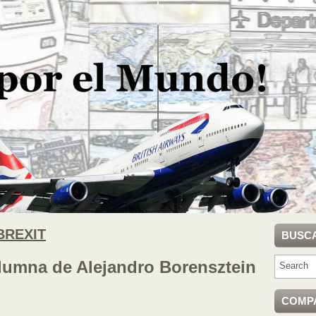
BREXIT
BUSC
olumna de Alejandro Borensztein
COMP