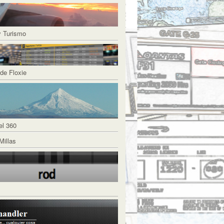
y Turismo
de Floxie
el 360
Millas