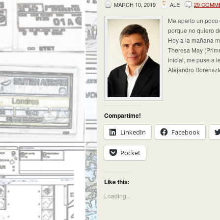
MARCH 10, 2019
ALE
29 COMM
Me aparto un poco d
porque no quiero de
Hoy a la mañana mie
Theresa May (Primer
inicial, me puse a 
Alejandro Borenszte
Compartime!
LinkedIn
Facebook
Pocket
Like this:
Loading...