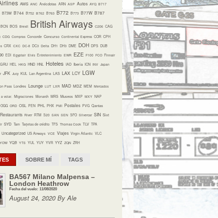
irlines
Autos
AMS
ANC
Anécdotas
ARN
ASP
AYQ
B717
B772
B744
B77W
B787
B73W
B752
B762
B763
B773
British Airways
BCN
BOS
Brexit
C206
CAG
Concurso
c
CDG
Compras
Concorde
Continental Express
COR
CPH
DOH
os
CRX
CXC
DC-8
DC3
Delta
DH1
DH3
DME
DPS
DUB
EZE
90
EDI
Egyptair
Elvis
Entretenimiento
EWR
F100
FCO
Finnair
Hoteles
HND
Iberia
GRU
HEL
HKG
HNL
IAD
ICN
INV
Japan
LGW
LAX
JFK
LCY
r
Jucy
KUL
Lan Argentina
LAS
Lounge
MAD
MDZ
on Pass
Londres
LUT
LXR
MEM
Mercados
Museos
a volar.
Migraciones
Monarch
MRS
MXP
MXY
NAP
Postales
OSL
PHL
OGG
ORD
PEN
PHX
PMI
PVG
Qantas
Restaurants
SIN
Sixt
River
RTM
S20
SAN
SEN
SFO
Silvercar
SYD
TLV
ir
Tam
Tarjetas de crédito
TFS
Thomas Cook
TPA
Viajes
Uncategorized
US Airways
VCE
Virgin Atlantic
VLC
YQB
YYZ
YOW
YTS
YUL
YUY
YVR
ZQN
ZRH
TES
SOBRE MÍ
TAGS
BA567 Milano Malpensa –
London Heathrow
Fecha del vuelo: 11/08/2020
August 24, 2020 By Ale