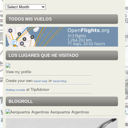
Archivo
TODOS MIS VUELOS
LOS LUGARES QUE HE VISITADO
View my profile
Create your own
or
travel map
travel blog
at TripAdvisor
Holiday rentals
BLOGROLL
Aeropuertos Argentinos