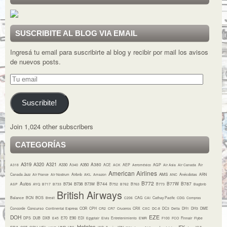
SUSCRIBITE AL BLOG VIA EMAIL
Ingresá tu email para suscribirte al blog y recibir por mail los avisos
de nuevos posts.
Tu
email
Suscribite!
Join 1,024 other subscribers
CATEGORÍAS
A319
A320
A321
A380
A330
A350
A318
A340
ACE
ACK
AEP
Aeroméxico
AGP
Air Asia
Air Canada
Air
American Airlines
AMS
Canada Jazz
Air France
Air Nostrum
Airbnb
AKL
Amazon
ANC
Anécdotas
ARN
B772
Autos
B744
B77W
B787
B734
B738
B73W
ASP
AYQ
B717
B733
B752
B762
B763
B773
Bagbnb
British Airways
Balance
BCN
BOS
Brexit
C206
CAG
CAI
Cathay Pacific
CDG
Compras
Concurso
Concorde
Continental Express
COR
CPH
CR2
CR7
Cruceros
CRX
CXC
DC-8
DC3
Delta
DH1
DH3
DME
DOH
EZE
E70
E90
DPS
DUB
DXB
E45
EDI
Egyptair
Elvis
Entretenimiento
EWR
F100
FCO
Finnair
Flybe
Hoteles