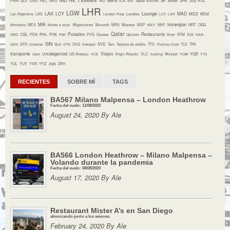
JFK
FRA
HND
Iberia
GOT
GRU
HEL
HKG
HNL
IAD
ICN
INV
Japan Airlines
Jer
Jetstar
Jucy
KUL
LHR
LGW
LAX
Lounge
LCY
MAD
MDZ
Lan Argentina
LAS
London Pass
Londres
LUT
LXR
MEM
MIA
Museos
Norwegian
NRT
Mercados
MEX
Miedo a volar.
Migraciones
Monarch
MRS
MXP
MXY
NAP
OGG
Qatar
Postales
Restaurants
OSL
PHL
ORD
PEN
PHX
PMI
PVG
Qantas
QSuites
River
RTM
S20
SAN
SIN
Sixt
SYD
TLV
SEN
SFO
Silvercar
STN
SVG
Swissair
Tam
Tarjetas de crédito
TFS
Thomas Cook
TPA
transporte
Viajes
Uncategorized
YQB
Uber
US Airways
VCE
Virgin Atlantic
VLC
Vueling
Westjet
YOW
YTS
YYZ
YUL
YUY
YVR
ZQN
ZRH
RECIENTES
SOBRE MÍ
TAGS
BA567 Milano Malpensa – London Heathrow
Fecha del vuelo: 11/08/2020
August 24, 2020 By Ale
BA566 London Heathrow – Milano Malpensa –
Volando durante la pandemia
Fecha del vuelo: 08/08/2020
August 17, 2020 By Ale
Restaurant Mister A’s en San Diego
almorzando junto a los aviones.
February 24, 2020 By Ale