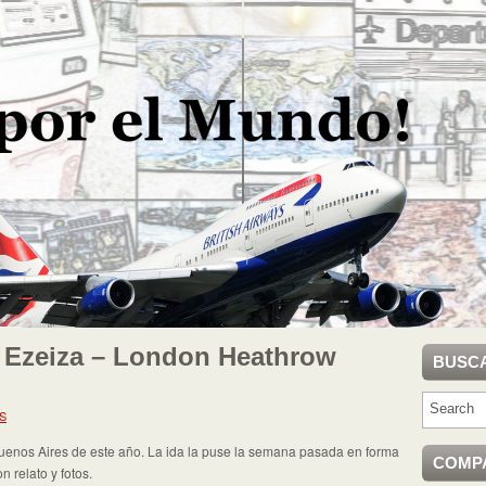
 Ezeiza – London Heathrow
BUSC
S
 Buenos Aires de este año. La ida la puse la semana pasada en forma
COMP
 relato y fotos.