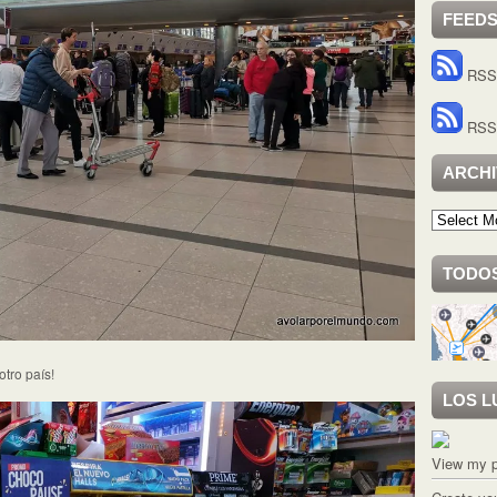
FEED
RSS 
RSS 
ARCH
Archivo
TODOS
otro país!
LOS L
View my p