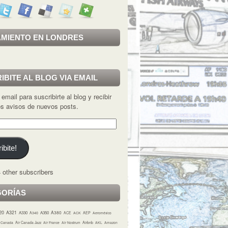
MIENTO EN LONDRES
IBITE AL BLOG VIA EMAIL
 email para suscribirte al blog y recibir
los avisos de nuevos posts.
ibite!
 other subscribers
GORÍAS
20
A321
A380
A330
A350
A340
ACE
ACK
AEP
Aeroméxico
r Canada
Air Canada Jazz
Air France
Air Nostrum
Airbnb
AKL
Amazon