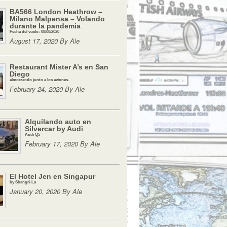
BA566 London Heathrow –
Milano Malpensa – Volando
durante la pandemia
Fecha del vuelo: 08/08/2020
August 17, 2020 By Ale
Restaurant Mister A’s en San
Diego
almorzando junto a los aviones.
February 24, 2020 By Ale
Alquilando auto en
Silvercar by Audi
Audi Q5
February 17, 2020 By Ale
El Hotel Jen en Singapur
by Shangri-La
January 20, 2020 By Ale