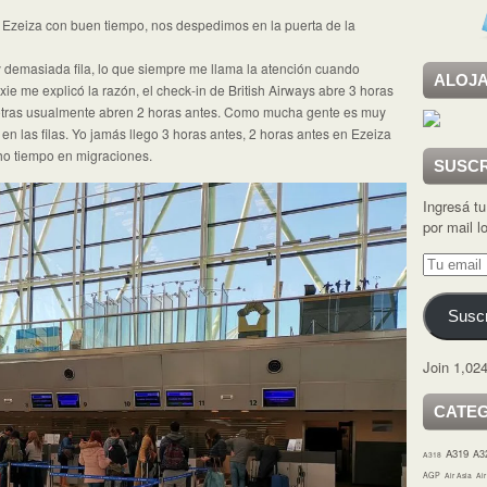
Ezeiza con buen tiempo, nos despedimos en la puerta de la
y demasiada fila, lo que siempre me llama la atención cuando
ALOJA
xie me explicó la razón, el check-in de British Airways abre 3 horas
la otras usualmente abren 2 horas antes. Como mucha gente es muy
en las filas. Yo jamás llego 3 horas antes, 2 horas antes en Ezeiza
ho tiempo en migraciones.
SUSCR
Ingresá tu
por mail 
Tu
email
Suscr
Join 1,024
CATE
A319
A3
A318
AGP
Air Asia
Ai