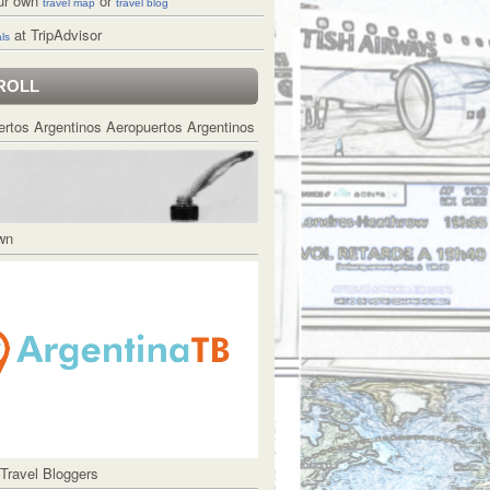
ur own
or
travel map
travel blog
at TripAdvisor
ls
ROLL
Aeropuertos Argentinos
Own
 Travel Bloggers