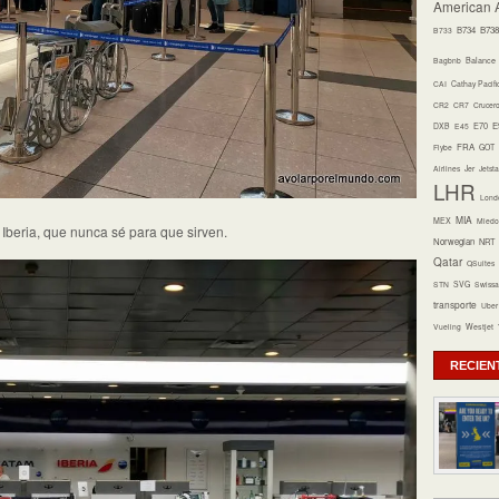
American A
B734
B738
B733
Bagbnb
Balance
CAI
Cathay Pacifi
CR2
CR7
Crucer
E70
E
DXB
E45
FRA
Flybe
GOT
Airlines
Jer
Jetsta
LHR
Lond
MIA
MEX
Miedo 
 Iberia, que nunca sé para que sirven.
Norwegian
NRT
Qatar
QSuites
STN
SVG
Swissa
transporte
Uber
Vueling
Westjet
RECIEN