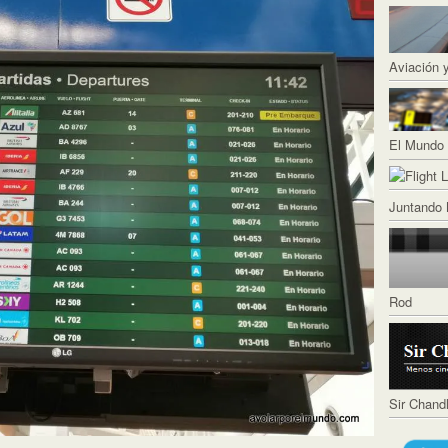
Aviación 
El Mundo 
Juntando 
Rod
Sir Chand