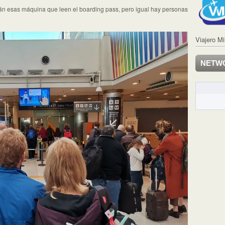
tán esas máquina que leen el boarding pass, pero igual hay personas
Viajero Mi
NETW