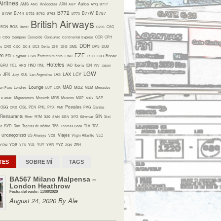
irlines
Autos
AMS
ANC
Anécdotas
ARN
ASP
AYQ
B717
B772
B744
B77W
B787
B73W
B752
B762
B763
B773
British Airways
BCN
BOS
Brexit
C206
CAG
Concurso
c
CDG
Compras
Concorde
Continental Express
COR
CPH
DOH
os
CRX
CXC
DC-8
DC3
Delta
DH1
DH3
DME
DPS
DUB
EZE
90
EDI
Egyptair
Elvis
Entretenimiento
EWR
F100
FCO
Finnair
Hoteles
HND
Iberia
GRU
HEL
HKG
HNL
IAD
ICN
INV
Japan
LGW
LAX
JFK
LCY
r
Jucy
KUL
Lan Argentina
LAS
Lounge
MAD
MDZ
on Pass
Londres
LUT
LXR
MEM
Mercados
Museos
a volar.
Migraciones
Monarch
MRS
MXP
MXY
NAP
Postales
OSL
PHL
OGG
ORD
PEN
PHX
PMI
PVG
Qantas
Restaurants
SIN
Sixt
River
RTM
S20
SAN
SEN
SFO
Silvercar
SYD
TLV
ir
Tam
Tarjetas de crédito
TFS
Thomas Cook
TPA
Viajes
Uncategorized
US Airways
VCE
Virgin Atlantic
VLC
YQB
YYZ
YOW
YTS
YUL
YUY
YVR
ZQN
ZRH
TES
SOBRE MÍ
TAGS
BA567 Milano Malpensa –
London Heathrow
Fecha del vuelo: 11/08/2020
August 24, 2020 By Ale