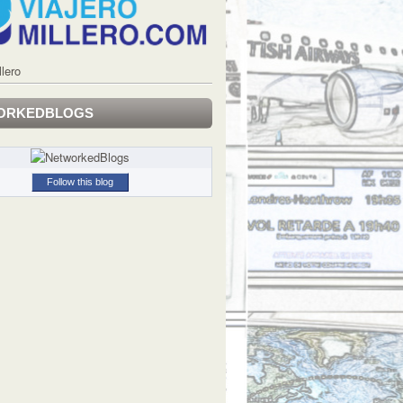
llero
ORKEDBLOGS
Follow this blog