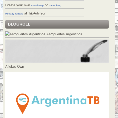
Create your own
or
travel map
travel blog
at TripAdvisor
Holiday rentals
BLOGROLL
Aeropuertos Argentinos
Alicia's Own