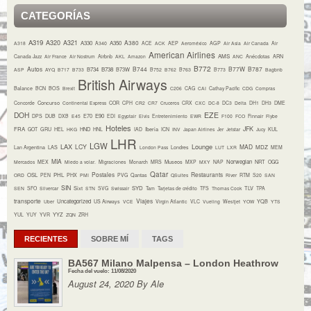
CATEGORÍAS
A319
A320
A321
A380
A330
A350
A318
A340
ACE
ACK
AEP
Aeroméxico
AGP
Air Asia
Air Canada
Air
American Airlines
AMS
Canada Jazz
Air France
Air Nostrum
Airbnb
AKL
Amazon
ANC
Anécdotas
ARN
B772
Autos
B744
B77W
B787
B734
B738
B73W
ASP
AYQ
B717
B733
B752
B762
B763
B773
Bagbnb
British Airways
Balance
BCN
BOS
Brexit
C206
CAG
CAI
Cathay Pacific
CDG
Compras
Concurso
Concorde
Continental Express
COR
CPH
CR2
CR7
Cruceros
CRX
CXC
DC-8
DC3
Delta
DH1
DH3
DME
DOH
EZE
E70
E90
DPS
DUB
DXB
E45
EDI
Egyptair
Elvis
Entretenimiento
EWR
F100
FCO
Finnair
Flybe
Hoteles
JFK
FRA
HND
Iberia
GOT
GRU
HEL
HKG
HNL
IAD
ICN
INV
Japan Airlines
Jer
Jetstar
Jucy
KUL
LHR
LGW
LAX
Lounge
LCY
MAD
MDZ
Lan Argentina
LAS
London Pass
Londres
LUT
LXR
MEM
MIA
Museos
Norwegian
NRT
Mercados
MEX
Miedo a volar.
Migraciones
Monarch
MRS
MXP
MXY
NAP
OGG
Qatar
Postales
Restaurants
OSL
PHL
ORD
PEN
PHX
PMI
PVG
Qantas
QSuites
River
RTM
S20
SAN
SIN
Sixt
SYD
TLV
SEN
SFO
Silvercar
STN
SVG
Swissair
Tam
Tarjetas de crédito
TFS
Thomas Cook
TPA
transporte
Viajes
Uncategorized
YQB
Uber
US Airways
VCE
Virgin Atlantic
VLC
Vueling
Westjet
YOW
YTS
YYZ
YUL
YUY
YVR
ZQN
ZRH
RECIENTES
SOBRE MÍ
TAGS
BA567 Milano Malpensa – London Heathrow
Fecha del vuelo: 11/08/2020
August 24, 2020 By Ale