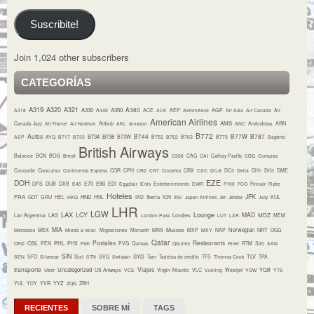
email
Suscribite!
Join 1,024 other subscribers
CATEGORÍAS
A319
A320
A321
A380
A330
A350
A318
A340
ACE
ACK
AEP
Aeroméxico
AGP
Air Asia
Air Canada
Air
American Airlines
AMS
Canada Jazz
Air France
Air Nostrum
Airbnb
AKL
Amazon
ANC
Anécdotas
ARN
B772
Autos
B744
B77W
B787
B734
B738
B73W
ASP
AYQ
B717
B733
B752
B762
B763
B773
Bagbnb
British Airways
Balance
BCN
BOS
Brexit
C206
CAG
CAI
Cathay Pacific
CDG
Compras
Concurso
Concorde
Continental Express
COR
CPH
CR2
CR7
Cruceros
CRX
CXC
DC-8
DC3
Delta
DH1
DH3
DME
DOH
EZE
E70
E90
DPS
DUB
DXB
E45
EDI
Egyptair
Elvis
Entretenimiento
EWR
F100
FCO
Finnair
Flybe
Hoteles
JFK
FRA
HND
Iberia
GOT
GRU
HEL
HKG
HNL
IAD
ICN
INV
Japan Airlines
Jer
Jetstar
Jucy
KUL
LHR
LGW
LAX
Lounge
LCY
MAD
MDZ
Lan Argentina
LAS
London Pass
Londres
LUT
LXR
MEM
MIA
Museos
Norwegian
NRT
Mercados
MEX
Miedo a volar.
Migraciones
Monarch
MRS
MXP
MXY
NAP
OGG
Qatar
Postales
Restaurants
OSL
PHL
ORD
PEN
PHX
PMI
PVG
Qantas
QSuites
River
RTM
S20
SAN
SIN
Sixt
SYD
TLV
SEN
SFO
Silvercar
STN
SVG
Swissair
Tam
Tarjetas de crédito
TFS
Thomas Cook
TPA
transporte
Viajes
Uncategorized
YQB
Uber
US Airways
VCE
Virgin Atlantic
VLC
Vueling
Westjet
YOW
YTS
YYZ
YUL
YUY
YVR
ZQN
ZRH
RECIENTES
SOBRE MÍ
TAGS