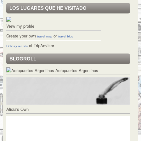
LOS LUGARES QUE HE VISITADO
View my profile
Create your own
or
travel map
travel blog
at TripAdvisor
Holiday rentals
BLOGROLL
Aeropuertos Argentinos
Alicia's Own