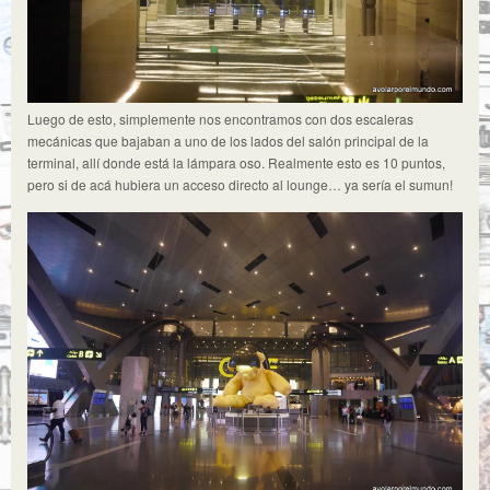
Luego de esto, simplemente nos encontramos con dos escaleras
mecánicas que bajaban a uno de los lados del salón principal de la
terminal, allí donde está la lámpara oso. Realmente esto es 10 puntos,
pero si de acá hubiera un acceso directo al lounge… ya sería el sumun!