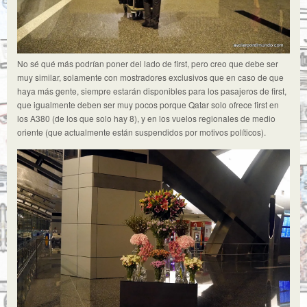
No sé qué más podrían poner del lado de first, pero creo que debe ser
muy similar, solamente con mostradores exclusivos que en caso de que
haya más gente, siempre estarán disponibles para los pasajeros de first,
que igualmente deben ser muy pocos porque Qatar solo ofrece first en
los A380 (de los que solo hay 8), y en los vuelos regionales de medio
oriente (que actualmente están suspendidos por motivos políticos).