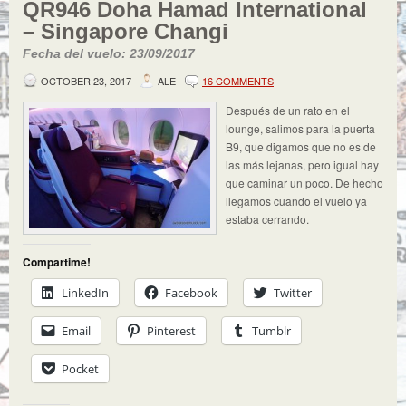
QR946 Doha Hamad International
– Singapore Changi
Fecha del vuelo: 23/09/2017
OCTOBER 23, 2017
ALE
16 COMMENTS
Después de un rato en el
lounge, salimos para la puerta
B9, que digamos que no es de
las más lejanas, pero igual hay
que caminar un poco. De hecho
llegamos cuando el vuelo ya
estaba cerrando.
Compartime!
LinkedIn
Facebook
Twitter
Email
Pinterest
Tumblr
Pocket