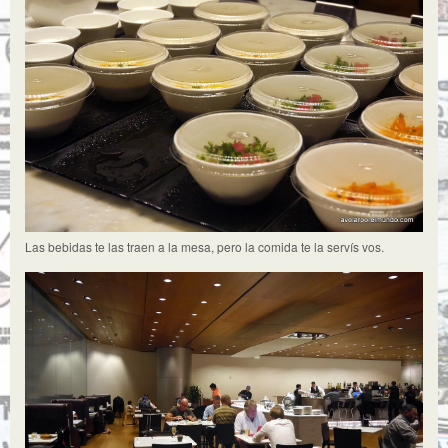
Las bebidas te las traen a la mesa, pero la comida te la servís vos.