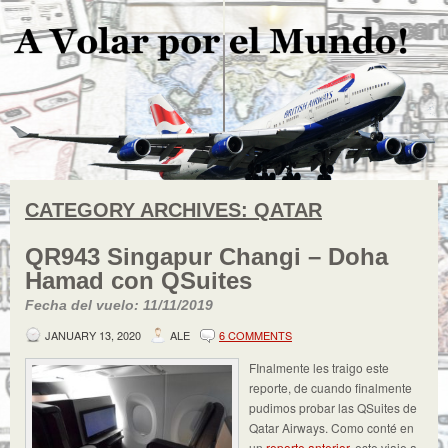
CATEGORY ARCHIVES:
QATAR
QR943 Singapur Changi – Doha
Hamad con QSuites
Fecha del vuelo: 11/11/2019
JANUARY 13, 2020
ALE
6 COMMENTS
FInalmente les traigo este
reporte, de cuando finalmente
pudimos probar las QSuites de
Qatar Airways. Como conté en
un
reporte anterior
, este viaje a