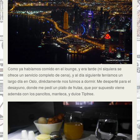
Como ya habíamos comido en el lounge, y era tarde (ni siquiera se
ofrece un servicio completo de cena), y al día siguiente teníamos un
largo día en Oslo, diréctamente nos fuimos a dormir. Me desperté para el
desayuno, donde me pedí un plato de frutas, que por supuesto viene
además con los pancitos, manteca, y dulce Tiptree.