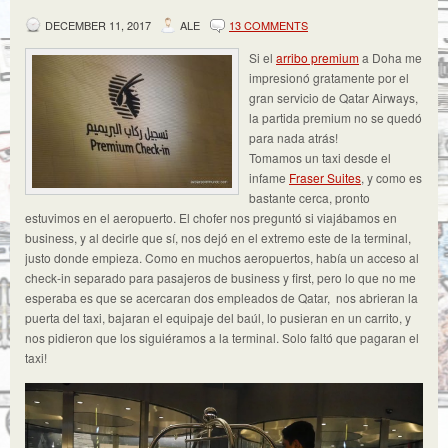
DECEMBER 11, 2017
ALE
13 COMMENTS
Si el
arribo premium
a Doha me
impresionó gratamente por el
gran servicio de Qatar Airways,
la partida premium no se quedó
para nada atrás!
Tomamos un taxi desde el
infame
Fraser Suites
, y como es
bastante cerca, pronto
estuvimos en el aeropuerto. El chofer nos preguntó si viajábamos en
business, y al decirle que sí, nos dejó en el extremo este de la terminal,
justo donde empieza. Como en muchos aeropuertos, había un acceso al
check-in separado para pasajeros de business y first, pero lo que no me
esperaba es que se acercaran dos empleados de Qatar, nos abrieran la
puerta del taxi, bajaran el equipaje del baúl, lo pusieran en un carrito, y
nos pidieron que los siguiéramos a la terminal. Solo faltó que pagaran el
taxi!