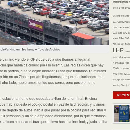
American A
B734
B738
B733
Bagbnb
Balance
CAI
Cathay Pacifi
CR2
CR7
Crucer
E70
E
DXB
E45
FRA
Flybe
GOT
Airlines
Jer
Jetsta
LHR
rpleParking en Heathrow – Foto de Archivo
Lond
MIA
MEX
Miedo 
de camino viendo el GPS que decía que íbamos a llegar al
Norwegian
NRT
icha que había calculado para la mie***. Las reglas dicen que hay
Qatar
QSuites
e la partida, o no te dejan abordar. O sea que teníamos 15 minutos
STN
SVG
Swissa
er ido en un Zipcar, por ahí llegábamos porque el estacionamiento
transporte
Uber
l otro lado, hubiéramos tenido que correr, pero posiblemente
Vueling
Westjet
RECIEN
 un estacionamiento que quedaba a 4km de la terminal. Encima
e había puesto el código postal en vez de la dirección, y tuvimos
ea de dejado de autos, había que pasar por la oficina para registrar y
nas 10 personas, y un solo empleado atendiendo, por lo que tardamos
alimos a buscar el bus que te lleva hasta la terminal, y justo se iba
!