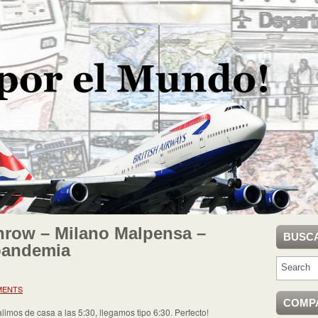
row – Milano Malpensa –
BUSC
pandemia
MENTS
COMP
limos de casa a las 5:30, llegamos tipo 6:30. Perfecto!