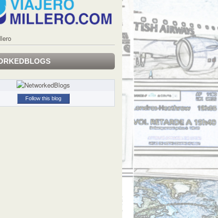
llero
ORKEDBLOGS
Follow this blog