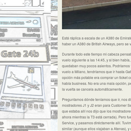
Está ráplica a escala de un A380 de Emirate
haber un A380 de British Airways, pero se v
Durante todo este tiempo mi cabeza pensaba
vuelo siguiente a las 14:45, y si bien habí
quedaban muy pocos asientos. Podríamos t
vuelo a Milano, tendríamos que ir hasta Gat
opción más potable era comprar un ticket c
había business. No era una mala opción, pe
la vuelta se cancela automáticamente.
Preguntamos dónde teníamos que ir, nos dije
mostradores J1 y J2 eran para Customer Ser
que estaba allí nos dijo que los mostradore
ahora mientras la T3 está cerrada). Pero fu
Service, y pasamos diréctamente allí. Tuvi
similar (aunque ellos viajaban a Atenas), y 