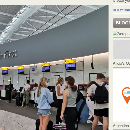
Create yo
Holiday renta
BLOG
Alicia's 
Argentina