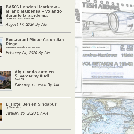
BA566 London Heathrow –
Milano Malpensa – Volando
durante la pandemia
Fecha del vuelo: 08/08/2020
August 17, 2020 By Ale
Restaurant Mister A’s en San
Diego
almorzando junto a los aviones.
February 24, 2020 By Ale
Alquilando auto en
Silvercar by Audi
Audi Q5
February 17, 2020 By Ale
El Hotel Jen en Singapur
by Shangri-La
January 20, 2020 By Ale