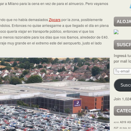
gar a Milano para la cena en vez de para el almuerzo. Pero vayamos
iendo que no había demasiados
Zipcars
por la zona, posiblemente
ALOJA
olos. Entonces no quise arriesgarme a que llegado el día en plena
o quería viajar en transporte público, entonces ví que los
o menos razonable para los días que nos íbamos, alrededor de £40.
raje muy grande en el extremo este del aeropuerto, justo el lado
SUSCR
Ingresá tu
por mail 
Tu
email
Suscr
Join 1,024
CATE
A319
A3
A318
AGP
Air Asia
Ai