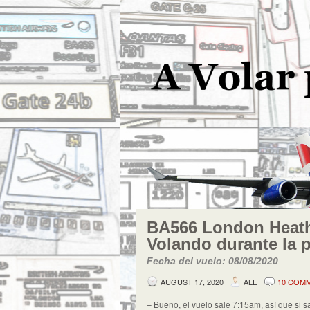
BA566 London Heath
Volando durante la 
Fecha del vuelo: 08/08/2020
AUGUST 17, 2020
ALE
10 COM
– Bueno, el vuelo sale 7:15am, así que si sa