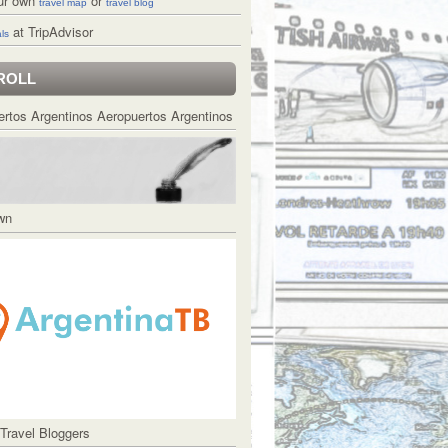
ur own
or
travel map
travel blog
at TripAdvisor
ls
ROLL
Aeropuertos Argentinos
Own
 Travel Bloggers