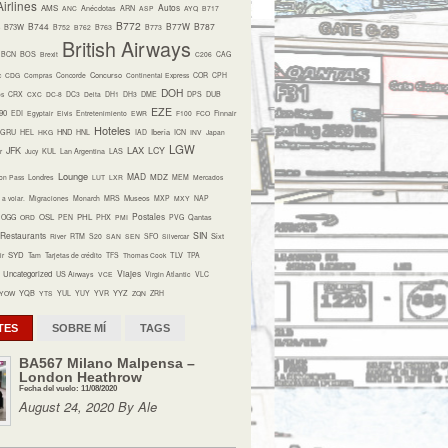
irlines
Autos
AMS
ANC
Anécdotas
ARN
ASP
AYQ
B717
B772
B744
B77W
B787
B73W
B752
B762
B763
B773
British Airways
BCN
BOS
Brexit
C206
CAG
Concurso
c
CDG
Compras
Concorde
Continental Express
COR
CPH
DOH
os
CRX
CXC
DC-8
DC3
Delta
DH1
DH3
DME
DPS
DUB
EZE
90
EDI
Egyptair
Elvis
Entretenimiento
EWR
F100
FCO
Finnair
Hoteles
HND
Iberia
GRU
HEL
HKG
HNL
IAD
ICN
INV
Japan
LGW
LAX
JFK
LCY
r
Jucy
KUL
Lan Argentina
LAS
Lounge
MAD
MDZ
on Pass
Londres
LUT
LXR
MEM
Mercados
Museos
a volar.
Migraciones
Monarch
MRS
MXP
MXY
NAP
Postales
OSL
PHL
OGG
ORD
PEN
PHX
PMI
PVG
Qantas
Restaurants
SIN
Sixt
River
RTM
S20
SAN
SEN
SFO
Silvercar
SYD
TLV
ir
Tam
Tarjetas de crédito
TFS
Thomas Cook
TPA
Viajes
Uncategorized
US Airways
VCE
Virgin Atlantic
VLC
YQB
YYZ
YOW
YTS
YUL
YUY
YVR
ZQN
ZRH
TES
SOBRE MÍ
TAGS
BA567 Milano Malpensa –
London Heathrow
Fecha del vuelo: 11/08/2020
August 24, 2020 By Ale