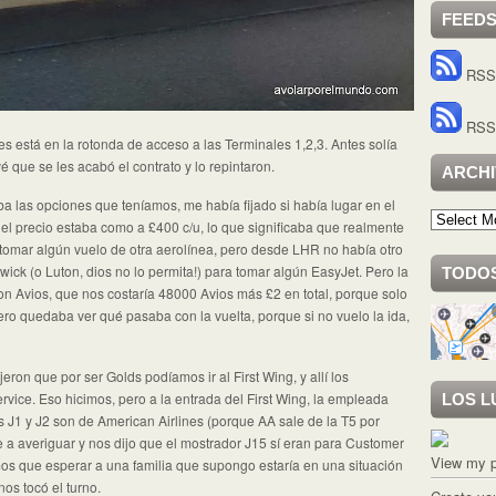
FEED
RSS 
RSS 
s está en la rotonda de acceso a las Terminales 1,2,3. Antes solía
é que se les acabó el contrato y lo repintaron.
ARCH
 las opciones que teníamos, me había fijado si había lugar en el
Archivo
a, el precio estaba como a £400 c/u, lo que significaba que realmente
omar algún vuelo de otra aerolínea, pero desde LHR no había otro
wick (o Luton, dios no lo permita!) para tomar algún EasyJet. Pero la
TODOS
on Avios, que nos costaría 48000 Avios más £2 en total, porque solo
ro quedaba ver qué pasaba con la vuelta, porque si no vuelo la ida,
ron que por ser Golds podíamos ir al First Wing, y allí los
vice. Eso hicimos, pero a la entrada del First Wing, la empleada
LOS L
s J1 y J2 son de American Airlines (porque AA sale de la T5 por
e a averiguar y nos dijo que el mostrador J15 sí eran para Customer
View my p
mos que esperar a una familia que supongo estaría en una situación
nos tocó el turno.