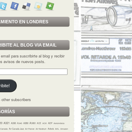
MIENTO EN LONDRES
IBITE AL BLOG VIA EMAIL
 email para suscribirte al blog y recibir
los avisos de nuevos posts.
ibite!
 other subscribers
GORÍAS
20
A321
A380
A330
A350
A340
ACE
ACK
AEP
Aeroméxico
r Canada
Air Canada Jazz
Air France
Air Nostrum
Airbnb
AKL
Amazon