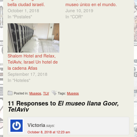
bella ciudad israelí.
museo único en el mundo.
October 1, 2018
June 10, 2019
In "Postales"
In "COR"
Shalom Hotel and Relax,
TelAviv, Israel Un hotel de
la cadena Atlas
September 17, 2018
In "Hoteles"
Posted in:
Museos
,
TLV
Tags:
Museos
11 Responses to
El museo Ilana Goor,
TelAviv
Victoria
says:
October 8, 2018 at 12:23 am