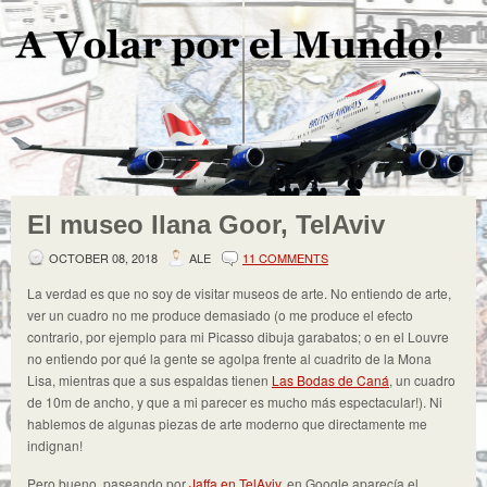
El museo Ilana Goor, TelAviv
OCTOBER 08, 2018
ALE
11 COMMENTS
La verdad es que no soy de visitar museos de arte. No entiendo de arte,
ver un cuadro no me produce demasiado (o me produce el efecto
contrario, por ejemplo para mi Picasso dibuja garabatos; o en el Louvre
no entiendo por qué la gente se agolpa frente al cuadrito de la Mona
Lisa, mientras que a sus espaldas tienen
Las Bodas de Caná
, un cuadro
de 10m de ancho, y que a mi parecer es mucho más espectacular!). Ni
hablemos de algunas piezas de arte moderno que directamente me
indignan!
Pero bueno, paseando por
Jaffa en TelAviv
, en Google aparecía el