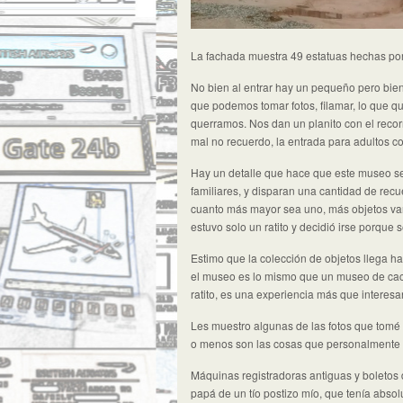
La fachada muestra 49 estatuas hechas por 
No bien al entrar hay un pequeño pero bien s
que podemos tomar fotos, filamar, lo que 
querramos. Nos dan un planito con el recor
mal no recuerdo, la entrada para adultos c
Hay un detalle que hace que este museo se
familiares, y disparan una cantidad de rec
cuanto más mayor sea uno, más objetos van 
estuvo solo un ratito y decidió irse porque
Estimo que la colección de objetos llega 
el museo es lo mismo que un museo de cac
ratito, es una experiencia más que interesa
Les muestro algunas de las fotos que tomé 
o menos son las cosas que personalmente 
Máquinas registradoras antiguas y boletos 
papá de un tío postizo mío, que tenía abso