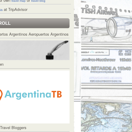
ur own
or
travel map
travel blog
at TripAdvisor
ls
ROLL
Aeropuertos Argentinos
Own
 Travel Bloggers