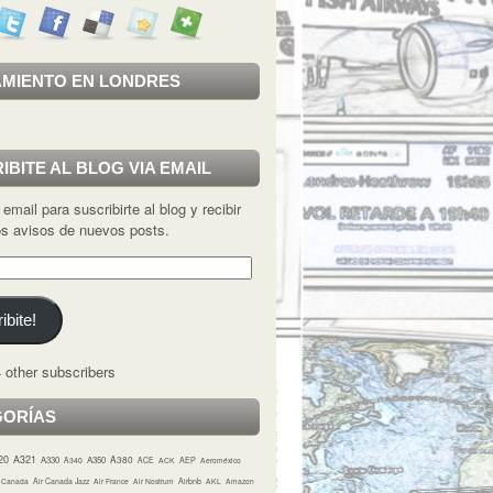
MIENTO EN LONDRES
IBITE AL BLOG VIA EMAIL
 email para suscribirte al blog y recibir
los avisos de nuevos posts.
ibite!
 other subscribers
GORÍAS
20
A321
A380
A330
A350
A340
ACE
ACK
AEP
Aeroméxico
r Canada
Air Canada Jazz
Air France
Air Nostrum
Airbnb
AKL
Amazon