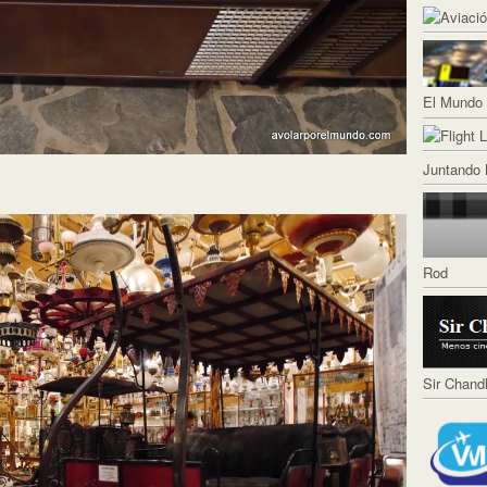
El Mundo 
Juntando 
Rod
Sir Chand