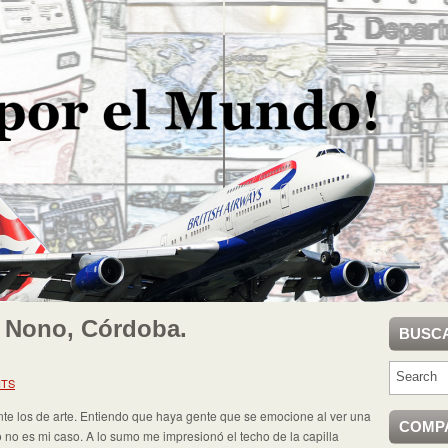
 Nono, Córdoba.
BUSC
NTS
e los de arte. Entiendo que haya gente que se emocione al ver una
COMP
o no es mi caso. A lo sumo me impresionó el techo de la capilla