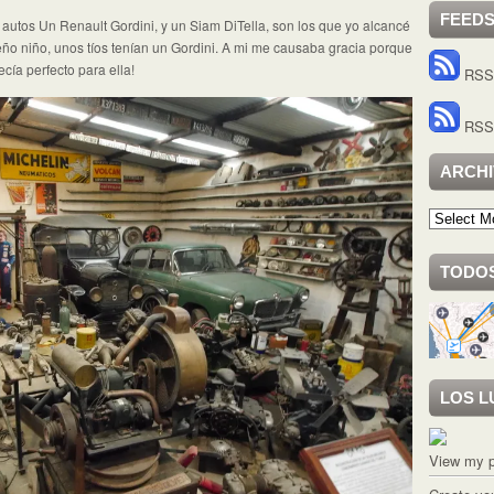
FEED
autos Un Renault Gordini, y un Siam DiTella, son los que yo alcancé
ño niño, unos tíos tenían un Gordini. A mi me causaba gracia porque
ecía perfecto para ella!
RSS 
RSS 
ARCH
Archivo
TODOS
LOS L
View my p