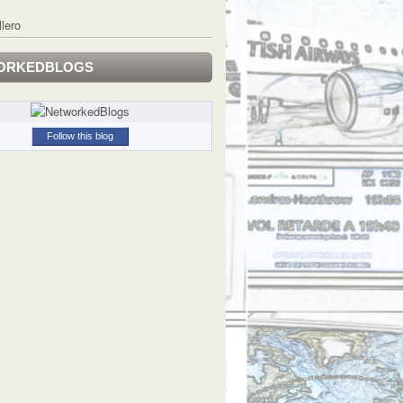
llero
ORKEDBLOGS
Follow this blog