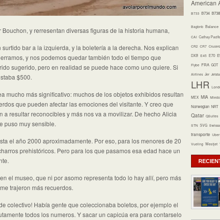
American A
B734
B738
B733
Bagbnb
Balance
Bouchon, y rerresentan diversas figuras de la historia humana,
CAI
Cathay Pacifi
urtido bar a la izquierda, y la boletería a la derecha. Nos explican
CR2
CR7
Crucer
E70
E
DXB
E45
querramos, y nos podemos quedar también todo el tiempo que
FRA
Flybe
GOT
rido sugerido, pero en realidad se puede hace como uno quiere. Si
Airlines
Jer
Jetsta
ostaba $500.
LHR
Lond
a mucho más significativo: muchos de los objetos exhibidos resultan
MIA
MEX
Miedo 
uerdos que pueden afectar las emociones del visitante. Y creo que
Norwegian
NRT
a resultar reconocibles y más nos va a movilizar. De hecho Alicia
Qatar
QSuites
 se puso muy sensible.
STN
SVG
Swissa
transporte
Uber
hasta el año 2000 aproximadamente. Por eso, para los menores de 20
Vueling
Westjet
harros prehistóricos. Pero para los que pasamos esa edad hace un
nte.
RECIEN
en el museo, que ni por asomo representa todo lo hay allí, pero más
me trajeron más recuerdos.
de colectivo! Había gente que coleccionaba boletos, por ejemplo el
lutamente todos los numeros. Y sacar un capicúa era para contarselo