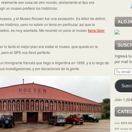
o realmente son cosa de otro mundo, obviamente el tipo era
egir un museo prefiero los históricos.
seos, y el Museo Rocsen fue una excepción. Es difícil de definir,
ALOJA
o histórico, pero no sobre un tema en particular, así que la
acetico, es muy acertada. Me recordó un poco al museo
Ilana Goor
SUSCR
por lo tanto el mejor plan era visitar el museo, que queda en la
pero el GPS nos llevó perfecto.
Ingresá tu
por mail 
 immigrante francés que llegó a Argentina en 1958, y a lo largo de
 sus investigaciones, y por donaciones de la gente.
Tu
email
Suscr
Join 1,024
CATE
A319
A3
A318
AGP
Air Asia
Ai