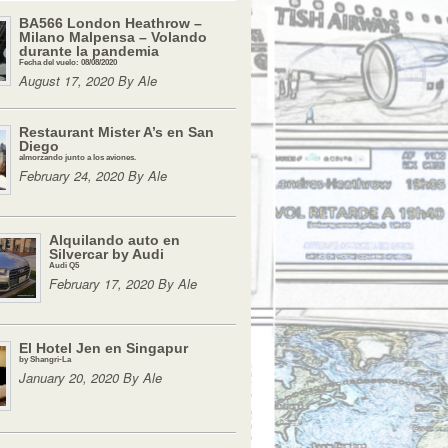
BA566 London Heathrow –
Milano Malpensa – Volando
durante la pandemia
Fecha del vuelo: 08/08/2020
August 17, 2020 By Ale
Restaurant Mister A’s en San
Diego
almorzando junto a los aviones.
February 24, 2020 By Ale
Alquilando auto en
Silvercar by Audi
Audi Q5
February 17, 2020 By Ale
El Hotel Jen en Singapur
by Shangri-La
January 20, 2020 By Ale