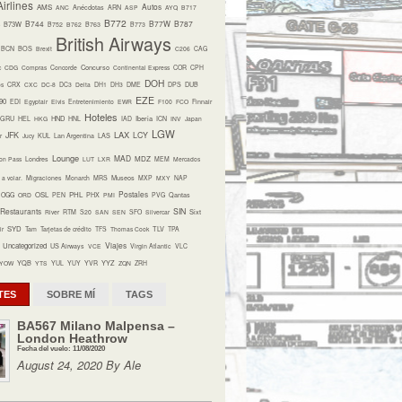
irlines
Autos
AMS
ANC
Anécdotas
ARN
ASP
AYQ
B717
B772
B744
B77W
B787
B73W
B752
B762
B763
B773
British Airways
BCN
BOS
Brexit
C206
CAG
Concurso
c
CDG
Compras
Concorde
Continental Express
COR
CPH
DOH
os
CRX
CXC
DC-8
DC3
Delta
DH1
DH3
DME
DPS
DUB
EZE
90
EDI
Egyptair
Elvis
Entretenimiento
EWR
F100
FCO
Finnair
Hoteles
HND
Iberia
GRU
HEL
HKG
HNL
IAD
ICN
INV
Japan
LGW
LAX
JFK
LCY
r
Jucy
KUL
Lan Argentina
LAS
Lounge
MAD
MDZ
on Pass
Londres
LUT
LXR
MEM
Mercados
Museos
a volar.
Migraciones
Monarch
MRS
MXP
MXY
NAP
Postales
OSL
PHL
OGG
ORD
PEN
PHX
PMI
PVG
Qantas
Restaurants
SIN
Sixt
River
RTM
S20
SAN
SEN
SFO
Silvercar
SYD
TLV
ir
Tam
Tarjetas de crédito
TFS
Thomas Cook
TPA
Viajes
Uncategorized
US Airways
VCE
Virgin Atlantic
VLC
YQB
YYZ
YOW
YTS
YUL
YUY
YVR
ZQN
ZRH
TES
SOBRE MÍ
TAGS
BA567 Milano Malpensa –
London Heathrow
Fecha del vuelo: 11/08/2020
August 24, 2020 By Ale