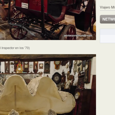
Viajero Mi
NETW
 Inspector en los ’70)