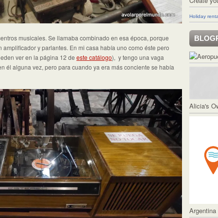
Create yo
Holiday renta
 centros musicales. Se llamaba combinado en esa época, porque
BLOG
 amplificador y parlantes. En mi casa había uno como éste pero
ueden ver en la página 12 de
este catálogo
), y tengo una vaga
n él alguna vez, pero para cuando ya era más conciente se había
Alicia's 
Argentina