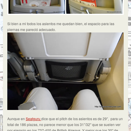
Si bien a mi todos los asientos me quedan bien, el espacio para las
piernas me pareció adecuado.
Aunque en
Seatguru
dice que el pitch de los asientos es de 29″, para un
total de 186 plazas, no parece menor que los 31″/32″ que se suelen ver
por ejemplo en los 737-400 de British Airways. Y mejor que los 30″ de