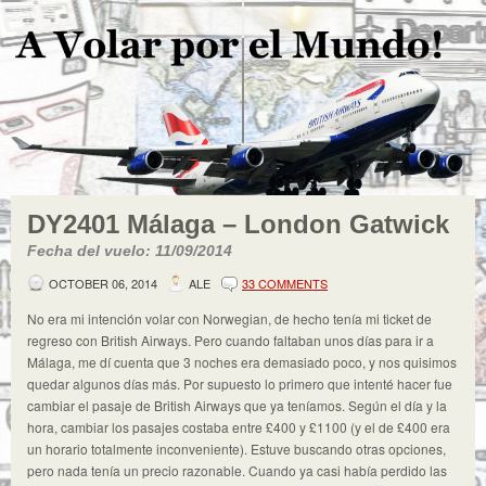
DY2401 Málaga – London Gatwick
Fecha del vuelo: 11/09/2014
OCTOBER 06, 2014
ALE
33 COMMENTS
No era mi intención volar con Norwegian, de hecho tenía mi ticket de
regreso con British Airways. Pero cuando faltaban unos días para ir a
Málaga, me dí cuenta que 3 noches era demasiado poco, y nos quisimos
quedar algunos días más. Por supuesto lo primero que intenté hacer fue
cambiar el pasaje de British Airways que ya teníamos. Según el día y la
hora, cambiar los pasajes costaba entre £400 y £1100 (y el de £400 era
un horario totalmente inconveniente). Estuve buscando otras opciones,
pero nada tenía un precio razonable. Cuando ya casi había perdido las