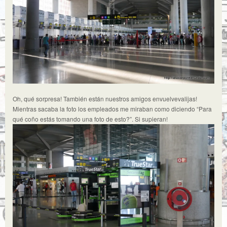
Oh, qué sorpresa! También están nuestros amigos envuelvevalijas!
Mientras sacaba la foto los empleados me miraban como diciendo “Para
qué coño estás tomando una foto de esto?”. Si supieran!