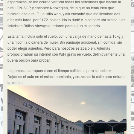
esperanzas, se me ocurrió verificar todas las aerolíneas que hacían la
ruta LON-AGP, y encontré Norwegian, de la que no tenía idea que
hicieran esa ruta. Fui al sitio web, y allí encontré que me llevaban dos
días más tarde, por £172 los dos. No lo dudé y lo compré ahí mismo. Los
tickets de British Airways quedaron para algún millonario.
Esta tarifa incluía solo el vuelo, con una valija de mano de hasta 10kg y
una mochila o cartera de mujer. Sin equipaje adicional, sin comida, sin
poder elegir asientos. Pero para nosotros estaba bien. Además
promocionaban su internet con WiFi gratis en vuelo, definitivamente una
buena opción para probar.
Llegamos al aeropuerto con el tiempo suficiente pero sin sobrar.
Dejamos el auto en el estacionamiento, y cruzamos la calle para entrar a
la terminal.