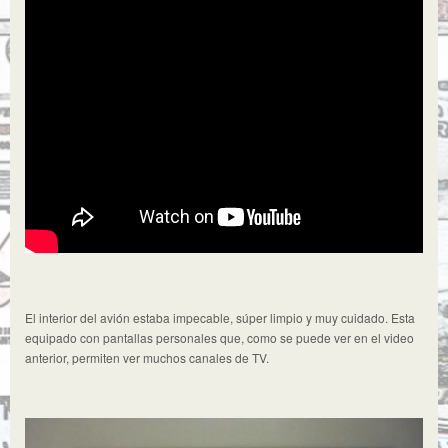
El interior del avión estaba impecable, súper limpio y muy cuidado. Esta
equipado con pantallas personales que, como se puede ver en el video
anterior, permiten ver muchos canales de TV.