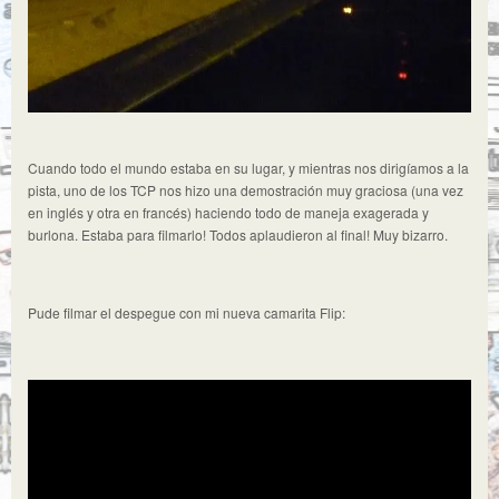
Cuando todo el mundo estaba en su lugar, y mientras nos dirigíamos a la
pista, uno de los TCP nos hizo una demostración muy graciosa (una vez
en inglés y otra en francés) haciendo todo de maneja exagerada y
burlona. Estaba para filmarlo! Todos aplaudieron al final! Muy bizarro.
Pude filmar el despegue con mi nueva camarita Flip: