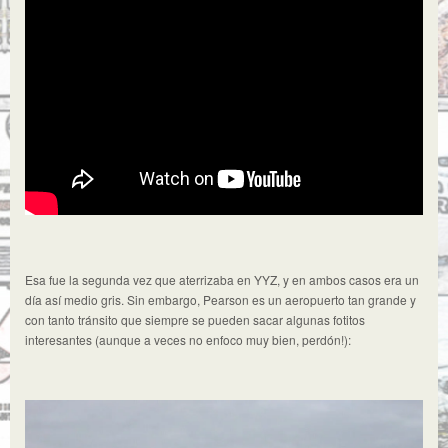
Esa fue la segunda vez que aterrizaba en YYZ, y en ambos casos era un
día así medio gris. Sin embargo, Pearson es un aeropuerto tan grande y
con tanto tránsito que siempre se pueden sacar algunas fotitos
interesantes (aunque a veces no enfoco muy bien, perdón!):