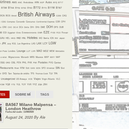
irlines
Autos
AMS
ANC
Anécdotas
ARN
ASP
AYQ
B717
B772
B744
B77W
B787
B73W
B752
B762
B763
B773
British Airways
BCN
BOS
Brexit
C206
CAG
Concurso
c
CDG
Compras
Concorde
Continental Express
COR
CPH
DOH
os
CRX
CXC
DC-8
DC3
Delta
DH1
DH3
DME
DPS
DUB
EZE
90
EDI
Egyptair
Elvis
Entretenimiento
EWR
F100
FCO
Finnair
Hoteles
HND
Iberia
GRU
HEL
HKG
HNL
IAD
ICN
INV
Japan
LGW
LAX
JFK
LCY
r
Jucy
KUL
Lan Argentina
LAS
Lounge
MAD
MDZ
on Pass
Londres
LUT
LXR
MEM
Mercados
Museos
a volar.
Migraciones
Monarch
MRS
MXP
MXY
NAP
Postales
OSL
PHL
OGG
ORD
PEN
PHX
PMI
PVG
Qantas
Restaurants
SIN
Sixt
River
RTM
S20
SAN
SEN
SFO
Silvercar
SYD
TLV
ir
Tam
Tarjetas de crédito
TFS
Thomas Cook
TPA
Viajes
Uncategorized
US Airways
VCE
Virgin Atlantic
VLC
YQB
YYZ
YOW
YTS
YUL
YUY
YVR
ZQN
ZRH
TES
SOBRE MÍ
TAGS
BA567 Milano Malpensa –
London Heathrow
Fecha del vuelo: 11/08/2020
August 24, 2020 By Ale