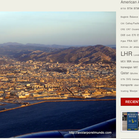
American A
B734
B738
B733
Bagbnb
Balance
CAI
Cathay Pacifi
CR2
CR7
Crucer
E70
E
DXB
E45
FRA
Flybe
GOT
Airlines
Jer
Jetsta
LHR
Lond
MIA
MEX
Miedo 
Norwegian
NRT
Qatar
QSuites
STN
SVG
Swissa
transporte
Uber
Vueling
Westjet
RECIEN