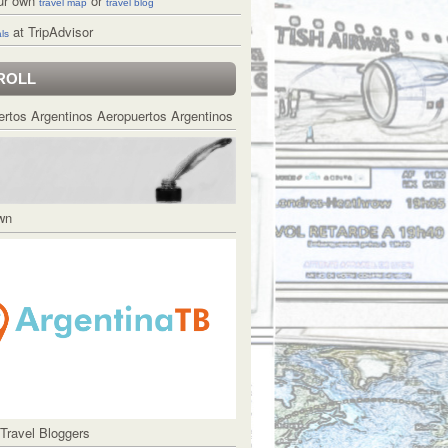
ur own
or
travel map
travel blog
at TripAdvisor
ls
ROLL
Aeropuertos Argentinos
Own
 Travel Bloggers