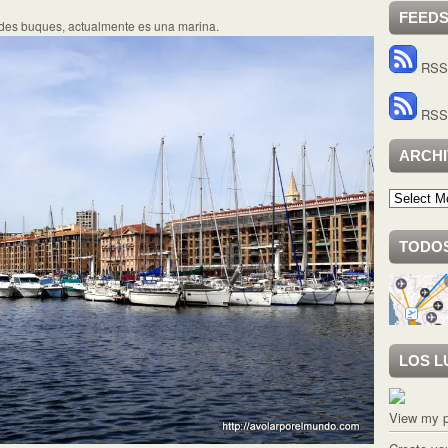
FEED
andes buques, actualmente es una marina.
RSS 
RSS 
ARCH
Archivo
TODOS
LOS L
View my p