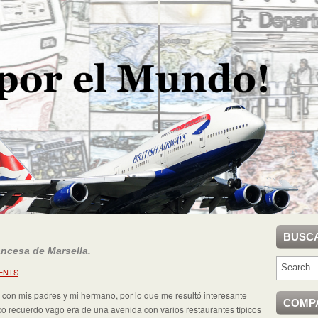
BUSC
ncesa de Marsella.
ENTS
con mis padres y mi hermano, por lo que me resultó interesante
COMP
ico recuerdo vago era de una avenida con varios restaurantes típicos