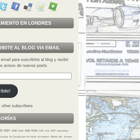
MIENTO EN LONDRES
IBITE AL BLOG VIA EMAIL
 email para suscribirte al blog y recibir
los avisos de nuevos posts.
ibite!
 other subscribers
GORÍAS
20
A321
A380
A330
A350
A340
ACE
ACK
AEP
Aeroméxico
r Canada
Air Canada Jazz
Air France
Air Nostrum
Airbnb
AKL
Amazon