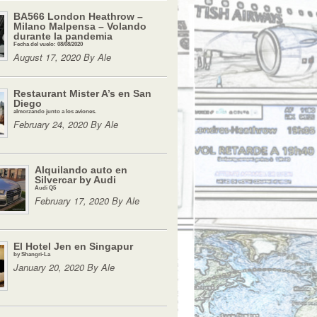
BA566 London Heathrow –
Milano Malpensa – Volando
durante la pandemia
Fecha del vuelo: 08/08/2020
August 17, 2020 By Ale
Restaurant Mister A’s en San
Diego
almorzando junto a los aviones.
February 24, 2020 By Ale
Alquilando auto en
Silvercar by Audi
Audi Q5
February 17, 2020 By Ale
El Hotel Jen en Singapur
by Shangri-La
January 20, 2020 By Ale