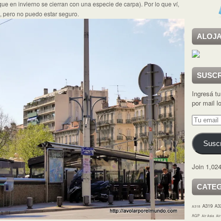
 que en invierno se cierran con una especie de carpa).
Por lo que ví,
, pero no puedo estar seguro.
ALOJA
SUSCR
Ingresá tu
por mail 
Tu
email
Suscr
Join 1,024
CATE
A319
A3
A318
AGP
Air Asia
Ai