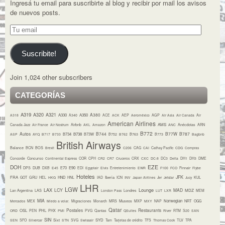
Ingresá tu email para suscribirte al blog y recibir por mail los avisos
de nuevos posts.
Tu
email
Suscribite!
Join 1,024 other subscribers
CATEGORÍAS
A319
A320
A321
A380
A330
A350
A318
A340
ACE
ACK
AEP
Aeroméxico
AGP
Air Asia
Air Canada
Air
American Airlines
AMS
Canada Jazz
Air France
Air Nostrum
Airbnb
AKL
Amazon
ANC
Anécdotas
ARN
B772
Autos
B744
B77W
B787
B734
B738
B73W
ASP
AYQ
B717
B733
B752
B762
B763
B773
Bagbnb
British Airways
Balance
BCN
BOS
Brexit
C206
CAG
CAI
Cathay Pacific
CDG
Compras
Concurso
Concorde
Continental Express
COR
CPH
CR2
CR7
Cruceros
CRX
CXC
DC-8
DC3
Delta
DH1
DH3
DME
DOH
EZE
E70
E90
DPS
DUB
DXB
E45
EDI
Egyptair
Elvis
Entretenimiento
EWR
F100
FCO
Finnair
Flybe
Hoteles
JFK
FRA
HND
Iberia
GOT
GRU
HEL
HKG
HNL
IAD
ICN
INV
Japan Airlines
Jer
Jetstar
Jucy
KUL
LHR
LGW
LAX
Lounge
LCY
MAD
MDZ
Lan Argentina
LAS
London Pass
Londres
LUT
LXR
MEM
MIA
Museos
Norwegian
NRT
Mercados
MEX
Miedo a volar.
Migraciones
Monarch
MRS
MXP
MXY
NAP
OGG
Qatar
Postales
Restaurants
OSL
PHL
ORD
PEN
PHX
PMI
PVG
Qantas
QSuites
River
RTM
S20
SAN
SIN
Sixt
SYD
TLV
SEN
SFO
Silvercar
STN
SVG
Swissair
Tam
Tarjetas de crédito
TFS
Thomas Cook
TPA