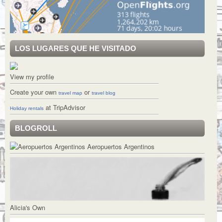
LOS LUGARES QUE HE VISITADO
View my profile
Create your own
or
travel map
travel blog
at TripAdvisor
Holiday rentals
BLOGROLL
Aeropuertos Argentinos
Alicia's Own