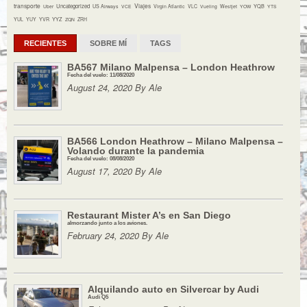
transporte
Viajes
Uncategorized
YQB
Uber
US Airways
VCE
Virgin Atlantic
VLC
Vueling
Westjet
YOW
YTS
YYZ
YUL
YUY
YVR
ZQN
ZRH
RECIENTES
SOBRE MÍ
TAGS
BA567 Milano Malpensa – London Heathrow
Fecha del vuelo: 11/08/2020
August 24, 2020 By Ale
BA566 London Heathrow – Milano Malpensa –
Volando durante la pandemia
Fecha del vuelo: 08/08/2020
August 17, 2020 By Ale
Restaurant Mister A’s en San Diego
almorzando junto a los aviones.
February 24, 2020 By Ale
Alquilando auto en Silvercar by Audi
Audi Q5