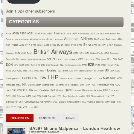
Join 1,024 other subscribers
CATEGORÍAS
A319
A320
A321
A380
A330
A350
A318
A340
ACE
ACK
AEP
Aeroméxico
AGP
Air Asia
Air Canada
Air
American Airlines
AMS
Canada Jazz
Air France
Air Nostrum
Airbnb
AKL
Amazon
ANC
Anécdotas
ARN
B772
Autos
B744
B77W
B787
B734
B738
B73W
ASP
AYQ
B717
B733
B752
B762
B763
B773
Bagbnb
British Airways
Balance
BCN
BOS
Brexit
C206
CAG
CAI
Cathay Pacific
CDG
Compras
Concurso
Concorde
Continental Express
COR
CPH
CR2
CR7
Cruceros
CRX
CXC
DC-8
DC3
Delta
DH1
DH3
DME
DOH
EZE
E70
E90
DPS
DUB
DXB
E45
EDI
Egyptair
Elvis
Entretenimiento
EWR
F100
FCO
Finnair
Flybe
Hoteles
JFK
FRA
HND
Iberia
GOT
GRU
HEL
HKG
HNL
IAD
ICN
INV
Japan Airlines
Jer
Jetstar
Jucy
KUL
LHR
LGW
LAX
Lounge
LCY
MAD
MDZ
Lan Argentina
LAS
London Pass
Londres
LUT
LXR
MEM
MIA
Museos
Norwegian
NRT
Mercados
MEX
Miedo a volar.
Migraciones
Monarch
MRS
MXP
MXY
NAP
OGG
Qatar
Postales
Restaurants
OSL
PHL
ORD
PEN
PHX
PMI
PVG
Qantas
QSuites
River
RTM
S20
SAN
SIN
Sixt
SYD
TLV
SEN
SFO
Silvercar
STN
SVG
Swissair
Tam
Tarjetas de crédito
TFS
Thomas Cook
TPA
transporte
Viajes
Uncategorized
YQB
Uber
US Airways
VCE
Virgin Atlantic
VLC
Vueling
Westjet
YOW
YTS
YYZ
YUL
YUY
YVR
ZQN
ZRH
RECIENTES
SOBRE MÍ
TAGS
BA567 Milano Malpensa – London Heathrow
Fecha del vuelo: 11/08/2020