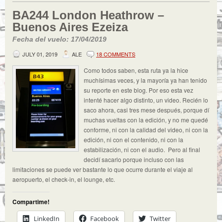
BA244 London Heathrow –
Buenos Aires Ezeiza
Fecha del vuelo: 17/04/2019
JULY 01, 2019
ALE
18 COMMENTS
Como todos saben, esta ruta ya la hice
muchísimas veces, y la mayoría ya han tenido
su reporte en este blog. Por eso esta vez
intenté hacer algo distinto, un video. Recién lo
saco ahora, casi tres mese después, porque dí
muchas vueltas con la edición, y no me quedé
conforme, ni con la calidad del video, ni con la
edición, ni con el contenido, ni con la
estabilización, ni con el audio. Pero al final
decidí sacarlo porque incluso con las
limitaciones se puede ver bastante lo que ocurre durante el viaje al
aeropuerto, el check-in, el lounge, etc.
Compartime!
LinkedIn
Facebook
Twitter