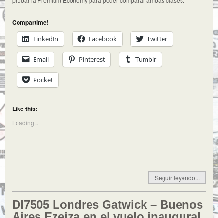
probar la Premium Economy para poder comparar ambas clases.
Compartime!
LinkedIn
Facebook
Twitter
Email
Pinterest
Tumblr
Pocket
Like this:
Loading...
Seguir leyendo...
DI7505 Londres Gatwick – Buenos
Aires Ezeiza en el vuelo inaugural