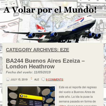
CATEGORY ARCHIVES:
EZE
BA244 Buenos Aires Ezeiza –
London Heathrow
Fecha del vuelo: 11/05/2019
JULY 15, 2019
ALE
9 COMMENTS
Este es el reporte del regreso
del vuelo a Buenos Aires de
este año. La ida la puse la
semana pasada en forma de
video
. Como había prometido,