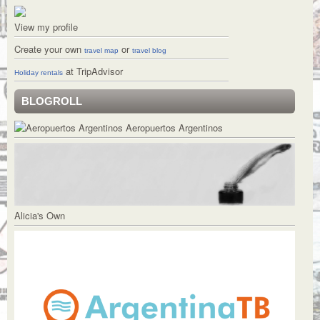
View my profile
Create your own
or
travel map
travel blog
at TripAdvisor
Holiday rentals
BLOGROLL
Aeropuertos Argentinos
Alicia's Own