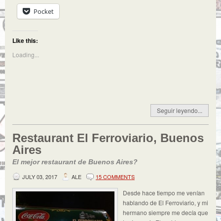
Pocket
Like this:
Loading...
Seguir leyendo...
Restaurant El Ferroviario, Buenos
Aires
El mejor restaurant de Buenos Aires?
JULY 03, 2017
ALE
15 COMMENTS
Desde hace tiempo me venían
hablando de El Ferroviario, y mi
hermano siempre me decía que