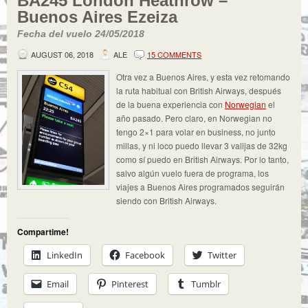
BA245 London Heathrow –
Buenos Aires Ezeiza
Fecha del vuelo 24/05/2018
AUGUST 06, 2018
ALE
15 COMMENTS
Otra vez a Buenos Aires, y esta vez retomando
la ruta habitual con British Airways, después
de la buena experiencia con
Norwegian
el
año pasado. Pero claro, en Norwegian no
tengo 2×1 para volar en business, no junto
millas, y ni loco puedo llevar 3 valijas de 32kg
como sí puedo en British Airways. Por lo tanto,
salvo algún vuelo fuera de programa, los
viajes a Buenos Aires programados seguirán
siendo con British Airways.
Compartime!
LinkedIn
Facebook
Twitter
Email
Pinterest
Tumblr