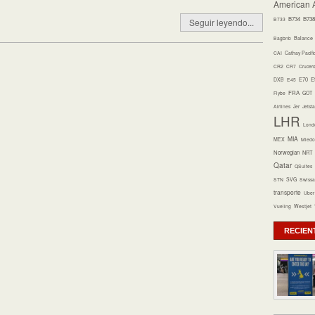
American A
B734
B738
B733
Seguir leyendo...
Bagbnb
Balance
CAI
Cathay Pacifi
CR2
CR7
Crucer
E70
E
DXB
E45
FRA
Flybe
GOT
Airlines
Jer
Jetsta
LHR
Lond
MIA
MEX
Miedo 
Norwegian
NRT
Qatar
QSuites
STN
SVG
Swissa
transporte
Uber
Vueling
Westjet
RECIEN