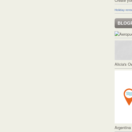
Create yo
Holiday renta
BLOG
Alicia's 
Argentina