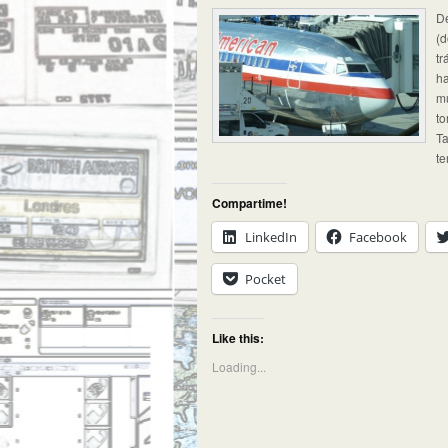
De
(d
tr
ha
mu
to
Ta
te
Compartime!
LinkedIn
Facebook
Pocket
Like this:
Loading...