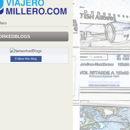
llero
ORKEDBLOGS
Follow this blog