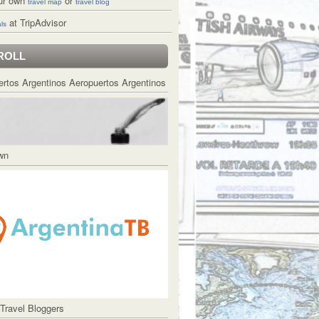
ur own
or
travel map
travel blog
at TripAdvisor
ls
ROLL
Aeropuertos Argentinos
Own
 Travel Bloggers