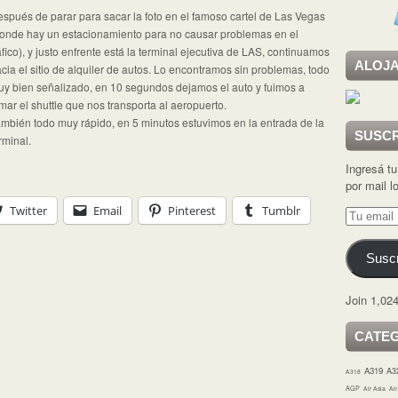
spués de parar para sacar la foto en el famoso cartel de Las Vegas
onde hay un estacionamiento para no causar problemas en el
áfico), y justo enfrente está la terminal ejecutiva de LAS, continuamos
ALOJA
cia el sitio de alquiler de autos. Lo encontramos sin problemas, todo
y bien señalizado, en 10 segundos dejamos el auto y fuimos a
mar el shuttle que nos transporta al aeropuerto.
mbién todo muy rápido, en 5 minutos estuvimos en la entrada de la
SUSCR
rminal.
Ingresá tu
por mail 
Twitter
Email
Pinterest
Tumblr
Tu
email
Suscr
Join 1,024
CATE
A319
A3
A318
AGP
Air Asia
Ai