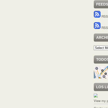
FEED
RSS 
RSS 
ARCH
Archivo
TODOS
LOS L
View my p