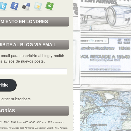
MIENTO EN LONDRES
IBITE AL BLOG VIA EMAIL
 email para suscribirte al blog y recibir
los avisos de nuevos posts.
ibite!
 other subscribers
GORÍAS
20
A321
A380
A330
A350
A340
ACE
ACK
AEP
Aeroméxico
r Canada
Air Canada Jazz
Air France
Air Nostrum
Airbnb
AKL
Amazon