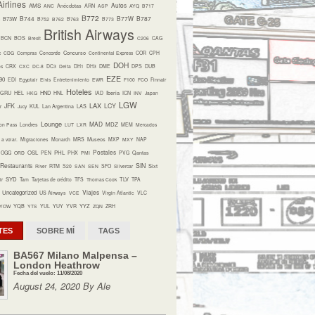
irlines
Autos
AMS
ANC
Anécdotas
ARN
ASP
AYQ
B717
B772
B744
B77W
B787
B73W
B752
B762
B763
B773
British Airways
BCN
BOS
Brexit
C206
CAG
Concurso
c
CDG
Compras
Concorde
Continental Express
COR
CPH
DOH
os
CRX
CXC
DC-8
DC3
Delta
DH1
DH3
DME
DPS
DUB
EZE
90
EDI
Egyptair
Elvis
Entretenimiento
EWR
F100
FCO
Finnair
Hoteles
HND
Iberia
GRU
HEL
HKG
HNL
IAD
ICN
INV
Japan
LGW
LAX
JFK
LCY
r
Jucy
KUL
Lan Argentina
LAS
Lounge
MAD
MDZ
on Pass
Londres
LUT
LXR
MEM
Mercados
Museos
a volar.
Migraciones
Monarch
MRS
MXP
MXY
NAP
Postales
OSL
PHL
OGG
ORD
PEN
PHX
PMI
PVG
Qantas
Restaurants
SIN
Sixt
River
RTM
S20
SAN
SEN
SFO
Silvercar
SYD
TLV
ir
Tam
Tarjetas de crédito
TFS
Thomas Cook
TPA
Viajes
Uncategorized
US Airways
VCE
Virgin Atlantic
VLC
YQB
YYZ
YOW
YTS
YUL
YUY
YVR
ZQN
ZRH
TES
SOBRE MÍ
TAGS
BA567 Milano Malpensa –
London Heathrow
Fecha del vuelo: 11/08/2020
August 24, 2020 By Ale