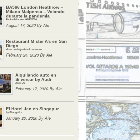
BA566 London Heathrow –
Milano Malpensa – Volando
durante la pandemia
Fecha del vuelo: 08/08/2020
August 17, 2020 By Ale
Restaurant Mister A’s en San
Diego
almorzando junto a los aviones.
February 24, 2020 By Ale
Alquilando auto en
Silvercar by Audi
Audi Q5
February 17, 2020 By Ale
El Hotel Jen en Singapur
by Shangri-La
January 20, 2020 By Ale