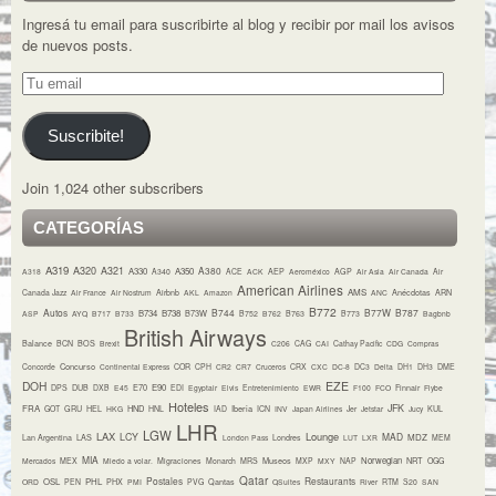
Ingresá tu email para suscribirte al blog y recibir por mail los avisos
de nuevos posts.
Tu
email
Suscribite!
Join 1,024 other subscribers
CATEGORÍAS
A319
A320
A321
A380
A330
A350
A318
A340
ACE
ACK
AEP
Aeroméxico
AGP
Air Asia
Air Canada
Air
American Airlines
AMS
Canada Jazz
Air France
Air Nostrum
Airbnb
AKL
Amazon
ANC
Anécdotas
ARN
B772
Autos
B744
B77W
B787
B734
B738
B73W
ASP
AYQ
B717
B733
B752
B762
B763
B773
Bagbnb
British Airways
Balance
BCN
BOS
Brexit
C206
CAG
CAI
Cathay Pacific
CDG
Compras
Concurso
Concorde
Continental Express
COR
CPH
CR2
CR7
Cruceros
CRX
CXC
DC-8
DC3
Delta
DH1
DH3
DME
DOH
EZE
E70
E90
DPS
DUB
DXB
E45
EDI
Egyptair
Elvis
Entretenimiento
EWR
F100
FCO
Finnair
Flybe
Hoteles
JFK
FRA
HND
Iberia
GOT
GRU
HEL
HKG
HNL
IAD
ICN
INV
Japan Airlines
Jer
Jetstar
Jucy
KUL
LHR
LGW
LAX
Lounge
LCY
MAD
MDZ
Lan Argentina
LAS
London Pass
Londres
LUT
LXR
MEM
MIA
Museos
Norwegian
NRT
Mercados
MEX
Miedo a volar.
Migraciones
Monarch
MRS
MXP
MXY
NAP
OGG
Qatar
Postales
Restaurants
OSL
PHL
ORD
PEN
PHX
PMI
PVG
Qantas
QSuites
River
RTM
S20
SAN