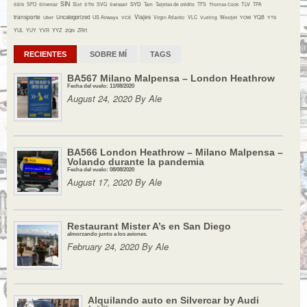
SIN
Sixt
SYD
TLV
SEN
SFO
Silvercar
STN
SVG
Swissair
Tam
Tarjetas de crédito
TFS
Thomas Cook
TPA
transporte
Viajes
Uncategorized
YQB
Uber
US Airways
VCE
Virgin Atlantic
VLC
Vueling
Westjet
YOW
YTS
YYZ
YUL
YUY
YVR
ZQN
ZRH
RECIENTES
SOBRE MÍ
TAGS
BA567 Milano Malpensa – London Heathrow
Fecha del vuelo: 11/08/2020
August 24, 2020 By Ale
BA566 London Heathrow – Milano Malpensa –
Volando durante la pandemia
Fecha del vuelo: 08/08/2020
August 17, 2020 By Ale
Restaurant Mister A’s en San Diego
almorzando junto a los aviones.
February 24, 2020 By Ale
Alquilando auto en Silvercar by Audi