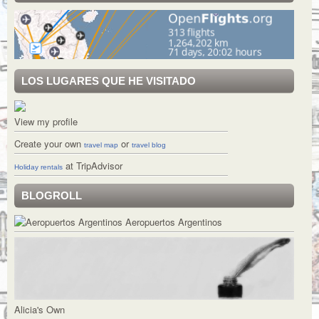
LOS LUGARES QUE HE VISITADO
View my profile
Create your own
or
travel map
travel blog
at TripAdvisor
Holiday rentals
BLOGROLL
Aeropuertos Argentinos
Alicia's Own