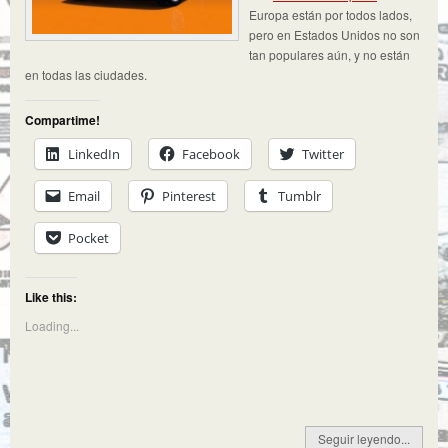
Europa están por todos lados,
pero en Estados Unidos no son
tan populares aún, y no están
en todas las ciudades.
Compartime!
LinkedIn
Facebook
Twitter
Email
Pinterest
Tumblr
Pocket
Like this:
Loading...
Seguir leyendo...