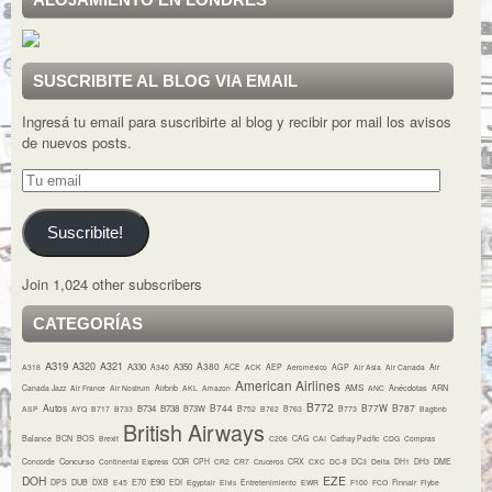
SUSCRIBITE AL BLOG VIA EMAIL
Ingresá tu email para suscribirte al blog y recibir por mail los avisos
de nuevos posts.
Tu
email
Suscribite!
Join 1,024 other subscribers
CATEGORÍAS
A319
A320
A321
A380
A330
A350
A318
A340
ACE
ACK
AEP
Aeroméxico
AGP
Air Asia
Air Canada
Air
American Airlines
AMS
Canada Jazz
Air France
Air Nostrum
Airbnb
AKL
Amazon
ANC
Anécdotas
ARN
B772
Autos
B744
B77W
B787
B734
B738
B73W
ASP
AYQ
B717
B733
B752
B762
B763
B773
Bagbnb
British Airways
Balance
BCN
BOS
Brexit
C206
CAG
CAI
Cathay Pacific
CDG
Compras
Concurso
Concorde
Continental Express
COR
CPH
CR2
CR7
Cruceros
CRX
CXC
DC-8
DC3
Delta
DH1
DH3
DME
DOH
EZE
E70
E90
DPS
DUB
DXB
E45
EDI
Egyptair
Elvis
Entretenimiento
EWR
F100
FCO
Finnair
Flybe