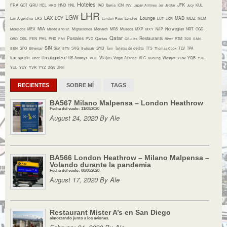
Hoteles
JFK
FRA
HND
Iberia
GOT
GRU
HEL
HKG
HNL
IAD
ICN
INV
Japan Airlines
Jer
Jetstar
Jucy
KUL
LHR
LGW
LAX
Lounge
LCY
MAD
MDZ
Lan Argentina
LAS
London Pass
Londres
LUT
LXR
MEM
MIA
Museos
Norwegian
NRT
Mercados
MEX
Miedo a volar.
Migraciones
Monarch
MRS
MXP
MXY
NAP
OGG
Qatar
Postales
Restaurants
OSL
PHL
ORD
PEN
PHX
PMI
PVG
Qantas
QSuites
River
RTM
S20
SAN
SIN
Sixt
SYD
TLV
SEN
SFO
Silvercar
STN
SVG
Swissair
Tam
Tarjetas de crédito
TFS
Thomas Cook
TPA
transporte
Viajes
Uncategorized
YQB
Uber
US Airways
VCE
Virgin Atlantic
VLC
Vueling
Westjet
YOW
YTS
YYZ
YUL
YUY
YVR
ZQN
ZRH
RECIENTES
SOBRE MÍ
TAGS
BA567 Milano Malpensa – London Heathrow
Fecha del vuelo: 11/08/2020
August 24, 2020 By Ale
BA566 London Heathrow – Milano Malpensa –
Volando durante la pandemia
Fecha del vuelo: 08/08/2020
August 17, 2020 By Ale
Restaurant Mister A’s en San Diego
almorzando junto a los aviones.