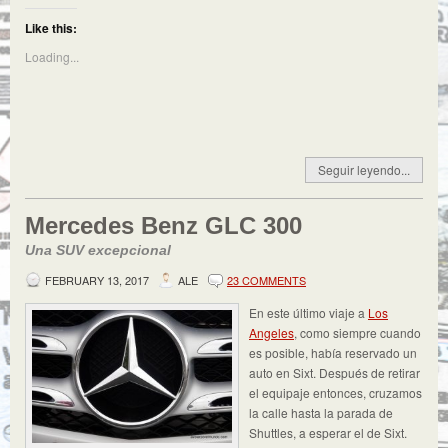
Like this:
Loading...
Seguir leyendo...
Mercedes Benz GLC 300
Una SUV excepcional
FEBRUARY 13, 2017
ALE
23 COMMENTS
En este último viaje a
Los
Angeles
, como siempre cuando
es posible, había reservado un
auto en Sixt. Después de retirar
el equipaje entonces, cruzamos
la calle hasta la parada de
Shuttles, a esperar el de Sixt.