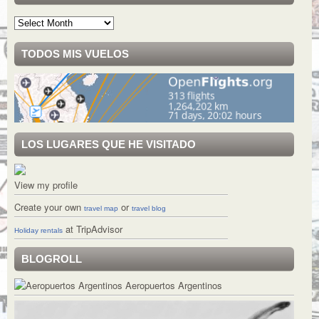
Archivo
TODOS MIS VUELOS
LOS LUGARES QUE HE VISITADO
View my profile
Create your own
or
travel map
travel blog
at TripAdvisor
Holiday rentals
BLOGROLL
Aeropuertos Argentinos