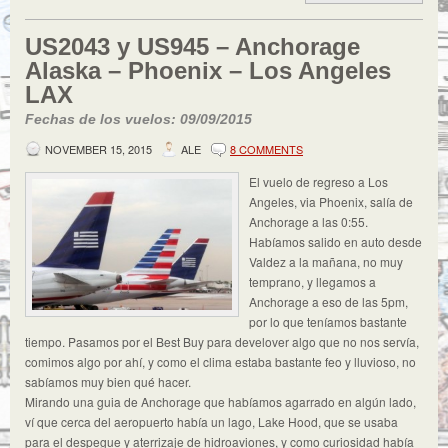
US2043 y US945 – Anchorage
Alaska – Phoenix – Los Angeles
LAX
Fechas de los vuelos: 09/09/2015
NOVEMBER 15, 2015
ALE
8 COMMENTS
El vuelo de regreso a Los
Angeles, via Phoenix, salía de
Anchorage a las 0:55.
Habíamos salido en auto desde
Valdez a la mañana, no muy
temprano, y llegamos a
Anchorage a eso de las 5pm,
por lo que teníamos bastante
tiempo. Pasamos por el Best Buy para develover algo que no nos servía,
comimos algo por ahí, y como el clima estaba bastante feo y lluvioso, no
sabíamos muy bien qué hacer.
Mirando una guia de Anchorage que habíamos agarrado en algún lado,
ví que cerca del aeropuerto había un lago, Lake Hood, que se usaba
para el despegue y aterrizaje de hidroaviones, y como curiosidad había