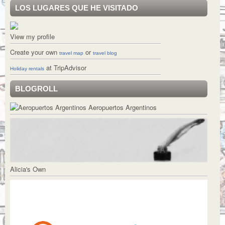
LOS LUGARES QUE HE VISITADO
View my profile
Create your own
or
travel map
travel blog
at TripAdvisor
Holiday rentals
BLOGROLL
Aeropuertos Argentinos
Alicia's Own