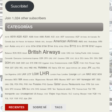
Suscribite!
Join 1,024 other subscribers
CATEGORÍAS
A319
A320
A321
A380
A330
A350
A318
A340
ACE
ACK
AEP
Aeroméxico
AGP
Air Asia
Air Canada
Air
American Airlines
AMS
Canada Jazz
Air France
Air Nostrum
Airbnb
AKL
Amazon
ANC
Anécdotas
ARN
B772
Autos
B744
B77W
B787
B734
B738
B73W
ASP
AYQ
B717
B733
B752
B762
B763
B773
Bagbnb
British Airways
Balance
BCN
BOS
Brexit
C206
CAG
CAI
Cathay Pacific
CDG
Compras
Concurso
Concorde
Continental Express
COR
CPH
CR2
CR7
Cruceros
CRX
CXC
DC-8
DC3
Delta
DH1
DH3
DME
DOH
EZE
E70
E90
DPS
DUB
DXB
E45
EDI
Egyptair
Elvis
Entretenimiento
EWR
F100
FCO
Finnair
Flybe
Hoteles
JFK
FRA
HND
Iberia
GOT
GRU
HEL
HKG
HNL
IAD
ICN
INV
Japan Airlines
Jer
Jetstar
Jucy
KUL
LHR
LGW
LAX
Lounge
LCY
MAD
MDZ
Lan Argentina
LAS
London Pass
Londres
LUT
LXR
MEM
MIA
Museos
Norwegian
NRT
Mercados
MEX
Miedo a volar.
Migraciones
Monarch
MRS
MXP
MXY
NAP
OGG
Qatar
Postales
Restaurants
OSL
PHL
ORD
PEN
PHX
PMI
PVG
Qantas
QSuites
River
RTM
S20
SAN
SIN
Sixt
SYD
TLV
SEN
SFO
Silvercar
STN
SVG
Swissair
Tam
Tarjetas de crédito
TFS
Thomas Cook
TPA
transporte
Viajes
Uncategorized
YQB
Uber
US Airways
VCE
Virgin Atlantic
VLC
Vueling
Westjet
YOW
YTS
YYZ
YUL
YUY
YVR
ZQN
ZRH
RECIENTES
SOBRE MÍ
TAGS