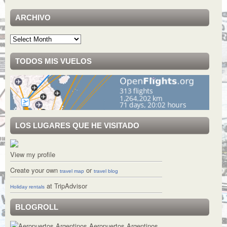
ARCHIVO
Archivo
TODOS MIS VUELOS
LOS LUGARES QUE HE VISITADO
View my profile
Create your own
or
travel map
travel blog
at TripAdvisor
Holiday rentals
BLOGROLL
Aeropuertos Argentinos