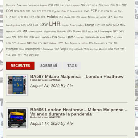
Concurso
Concorde
Continental Express
COR
CPH
CR2
CR7
Cruceros
CRX
CXC
DC-8
DC3
Delta
DH1
DH3
DME
DOH
EZE
E70
E90
DPS
DUB
DXB
E45
EDI
Egyptair
Elvis
Entretenimiento
EWR
F100
FCO
Finnair
Flybe
Hoteles
JFK
FRA
HND
Iberia
GOT
GRU
HEL
HKG
HNL
IAD
ICN
INV
Japan Airlines
Jer
Jetstar
Jucy
KUL
LHR
LGW
LAX
Lounge
LCY
MAD
MDZ
Lan Argentina
LAS
London Pass
Londres
LUT
LXR
MEM
MIA
Museos
Norwegian
NRT
Mercados
MEX
Miedo a volar.
Migraciones
Monarch
MRS
MXP
MXY
NAP
OGG
Qatar
Postales
Restaurants
OSL
PHL
ORD
PEN
PHX
PMI
PVG
Qantas
QSuites
River
RTM
S20
SAN
SIN
Sixt
SYD
TLV
SEN
SFO
Silvercar
STN
SVG
Swissair
Tam
Tarjetas de crédito
TFS
Thomas Cook
TPA
transporte
Viajes
Uncategorized
YQB
Uber
US Airways
VCE
Virgin Atlantic
VLC
Vueling
Westjet
YOW
YTS
YYZ
YUL
YUY
YVR
ZQN
ZRH
RECIENTES
SOBRE MÍ
TAGS
BA567 Milano Malpensa – London Heathrow
Fecha del vuelo: 11/08/2020
August 24, 2020 By Ale
BA566 London Heathrow – Milano Malpensa –
Volando durante la pandemia
Fecha del vuelo: 08/08/2020
August 17, 2020 By Ale