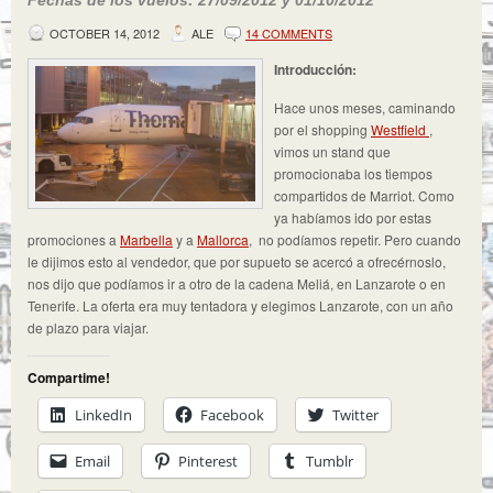
Fechas de los vuelos: 27/09/2012 y 01/10/2012
OCTOBER 14, 2012
ALE
14 COMMENTS
Introducción:
Hace unos meses, caminando
por el shopping
Westfield
,
vimos un stand que
promocionaba los tiempos
compartidos de Marriot. Como
ya habíamos ido por estas
promociones a
Marbella
y a
Mallorca
, no podíamos repetir. Pero cuando
le dijimos esto al vendedor, que por supueto se acercó a ofrecérnoslo,
nos dijo que podíamos ir a otro de la cadena Meliá, en Lanzarote o en
Tenerife. La oferta era muy tentadora y elegimos Lanzarote, con un año
de plazo para viajar.
Compartime!
LinkedIn
Facebook
Twitter
Email
Pinterest
Tumblr