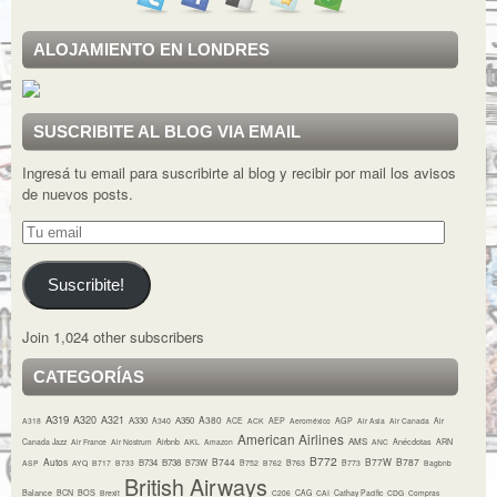
ALOJAMIENTO EN LONDRES
SUSCRIBITE AL BLOG VIA EMAIL
Ingresá tu email para suscribirte al blog y recibir por mail los avisos
de nuevos posts.
Tu
email
Suscribite!
Join 1,024 other subscribers
CATEGORÍAS
A319
A320
A321
A380
A330
A350
A318
A340
ACE
ACK
AEP
Aeroméxico
AGP
Air Asia
Air Canada
Air
American Airlines
AMS
Canada Jazz
Air France
Air Nostrum
Airbnb
AKL
Amazon
ANC
Anécdotas
ARN
B772
Autos
B744
B77W
B787
B734
B738
B73W
ASP
AYQ
B717
B733
B752
B762
B763
B773
Bagbnb
British Airways
Balance
BCN
BOS
Brexit
C206
CAG
CAI
Cathay Pacific
CDG
Compras