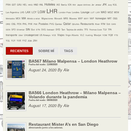
Hoteles
JFK
FRA
HND
Iberia
GOT
GRU
HEL
HKG
HNL
IAD
ICN
INV
Japan Airlines
Jer
Jetstar
Jucy
KUL
LHR
LGW
LAX
Lounge
LCY
MAD
MDZ
Lan Argentina
LAS
London Pass
Londres
LUT
LXR
MEM
MIA
Museos
Norwegian
NRT
Mercados
MEX
Miedo a volar.
Migraciones
Monarch
MRS
MXP
MXY
NAP
OGG
Qatar
Postales
Restaurants
OSL
PHL
ORD
PEN
PHX
PMI
PVG
Qantas
QSuites
River
RTM
S20
SAN
SIN
Sixt
SYD
TLV
SEN
SFO
Silvercar
STN
SVG
Swissair
Tam
Tarjetas de crédito
TFS
Thomas Cook
TPA
transporte
Viajes
Uncategorized
YQB
Uber
US Airways
VCE
Virgin Atlantic
VLC
Vueling
Westjet
YOW
YTS
YYZ
YUL
YUY
YVR
ZQN
ZRH
RECIENTES
SOBRE MÍ
TAGS
BA567 Milano Malpensa – London Heathrow
Fecha del vuelo: 11/08/2020
August 24, 2020 By Ale
BA566 London Heathrow – Milano Malpensa –
Volando durante la pandemia
Fecha del vuelo: 08/08/2020
August 17, 2020 By Ale
Restaurant Mister A’s en San Diego
almorzando junto a los aviones.