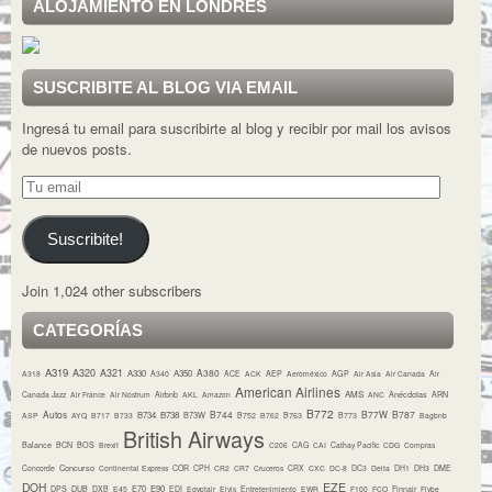
ALOJAMIENTO EN LONDRES
SUSCRIBITE AL BLOG VIA EMAIL
Ingresá tu email para suscribirte al blog y recibir por mail los avisos
de nuevos posts.
Tu
email
Suscribite!
Join 1,024 other subscribers
CATEGORÍAS
A319
A320
A321
A380
A330
A350
A318
A340
ACE
ACK
AEP
Aeroméxico
AGP
Air Asia
Air Canada
Air
American Airlines
AMS
Canada Jazz
Air France
Air Nostrum
Airbnb
AKL
Amazon
ANC
Anécdotas
ARN
B772
Autos
B744
B77W
B787
B734
B738
B73W
ASP
AYQ
B717
B733
B752
B762
B763
B773
Bagbnb
British Airways
Balance
BCN
BOS
Brexit
C206
CAG
CAI
Cathay Pacific
CDG
Compras
Concurso
Concorde
Continental Express
COR
CPH
CR2
CR7
Cruceros
CRX
CXC
DC-8
DC3
Delta
DH1
DH3
DME
DOH
EZE
E70
E90
DPS
DUB
DXB
E45
EDI
Egyptair
Elvis
Entretenimiento
EWR
F100
FCO
Finnair
Flybe