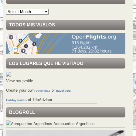
Archivo
TODOS MIS VUELOS
LOS LUGARES QUE HE VISITADO
View my profile
Create your own
or
travel map
travel blog
at TripAdvisor
Holiday rentals
BLOGROLL
Aeropuertos Argentinos