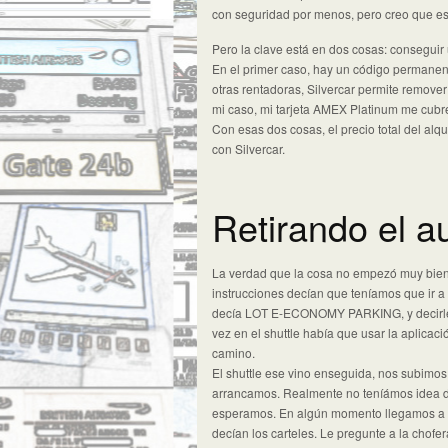
con seguridad por menos, pero creo que es
Pero la clave está en dos cosas: conseguir
En el primer caso, hay un código permanent
otras rentadoras, Silvercar permite remover
mi caso, mi tarjeta AMEX Platinum me cubr
Con esas dos cosas, el precio total del alquil
con Silvercar.
Retirando el a
La verdad que la cosa no empezó muy bien.
instrucciones decían que teníamos que ir 
decía LOT E-ECONOMY PARKING, y decirl
vez en el shuttle había que usar la aplicac
camino.
El shuttle ese vino enseguida, nos subimos
arrancamos. Realmente no teníámos idea
esperamos. En algún momento llegamos a
decían los carteles. Le pregunte a la ch