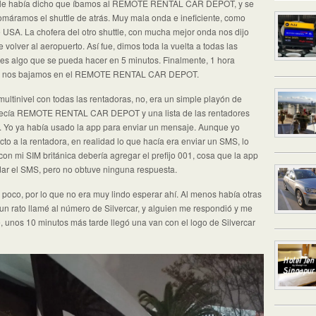
ue le había dicho que íbamos al REMOTE RENTAL CAR DEPOT, y se
máramos el shuttle de atrás. Muy mala onda e ineficiente, como
USA. La chofera del otro shuttle, con mucha mejor onda nos dijo
volver al aeropuerto. Así fue, dimos toda la vuelta a todas las
es algo que se pueda hacer en 5 minutos. Finalmente, 1 hora
tle, nos bajamos en el REMOTE RENTAL CAR DEPOT.
ultinivel con todas las rentadoras, no, era un simple playón de
 decía REMOTE RENTAL CAR DEPOT y una lista de las rentadores
o. Yo ya había usado la app para enviar un mensaje. Aunque yo
to a la rentadora, en realidad lo que hacía era enviar un SMS, lo
on mi SIM británica debería agregar el prefijo 001, cosa que la app
dar el SMS, pero no obtuve ninguna respuesta.
un poco, por lo que no era muy lindo esperar ahí. Al menos había otras
 rato llamé al número de Silvercar, y alguien me respondió y me
, unos 10 minutos más tarde llegó una van con el logo de Silvercar