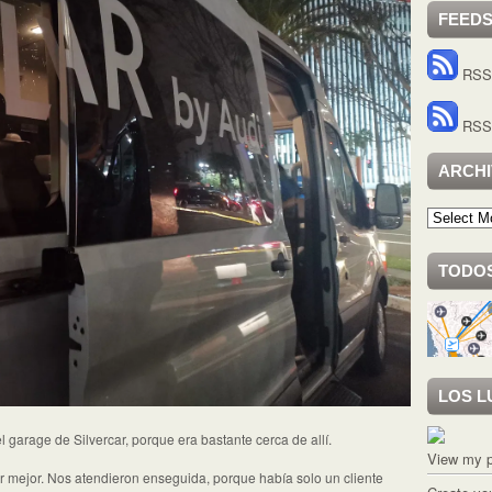
FEED
RSS 
RSS 
ARCH
Archivo
TODOS
LOS L
 garage de Silvercar, porque era bastante cerca de allí.
View my p
r mejor. Nos atendieron enseguida, porque había solo un cliente