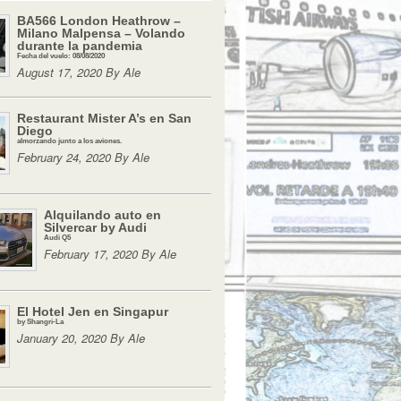
BA566 London Heathrow –
Milano Malpensa – Volando
durante la pandemia
Fecha del vuelo: 08/08/2020
August 17, 2020 By Ale
Restaurant Mister A’s en San
Diego
almorzando junto a los aviones.
February 24, 2020 By Ale
Alquilando auto en
Silvercar by Audi
Audi Q5
February 17, 2020 By Ale
El Hotel Jen en Singapur
by Shangri-La
January 20, 2020 By Ale