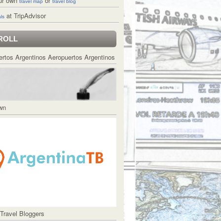
ur own
or
travel map
travel blog
at TripAdvisor
ls
ROLL
Aeropuertos Argentinos
Own
 Travel Bloggers