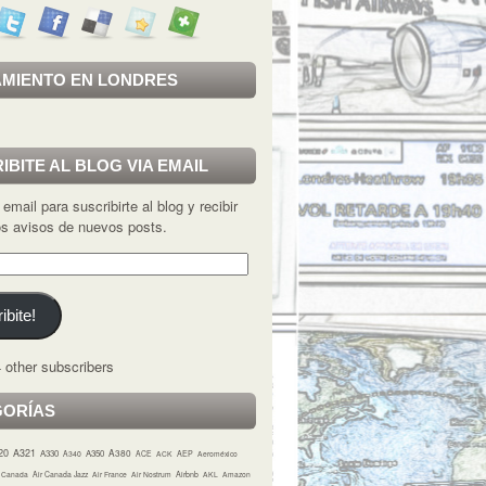
MIENTO EN LONDRES
IBITE AL BLOG VIA EMAIL
 email para suscribirte al blog y recibir
los avisos de nuevos posts.
ibite!
 other subscribers
GORÍAS
20
A321
A380
A330
A350
A340
ACE
ACK
AEP
Aeroméxico
r Canada
Air Canada Jazz
Air France
Air Nostrum
Airbnb
AKL
Amazon