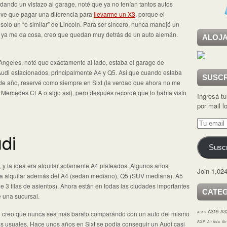
dando un vistazo al garage, noté que ya no tenían tantos autos
uve que pagar una diferencia para
llevarme un X3
, porque el
lo un “o similar” de Lincoln. Para ser sincero, nunca manejé un
o ya me da cosa, creo que quedan muy detrás de un auto alemán.
ALOJA
s Angeles, noté que exáctamente al lado, estaba el garage de
Audi estacionados, principalmente A4 y Q5. Asi que cuando estaba
SUSCR
 de año, reservé como siempre en Sixt (la verdad que ahora no me
Mercedes CLA o algo así), pero después recordé que lo había visto
Ingresá tu
por mail 
Tu
email
udi
Suscr
 y la idea era alquilar solamente A4 plateados. Algunos años
Join 1,024
 a alquilar además del A4 (sedán mediano), Q5 (SUV mediana), A5
e 3 filas de asientos). Ahora están en todas las ciudades importantes
CATE
 una sucursal.
A319
A3
A318
No creo que nunca sea más barato comparando con un auto del mismo
AGP
Air Asia
Ai
s usuales. Hace unos años en Sixt se podía conseguir un Audi casi