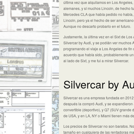
última vez que alquilamos en Los Angeles, 
alemanes, y sí muchos Lincoln, de hecho t
Mercedes CLA que había pedido no había, so
Lincoln, pero ya el hecho de ser american
Aunque no descarto probarlo en el futuro.
Justamente, la última vez en el Sixt de Lo
Silvercar by Audi, y se podíán ver muchos 
programando el viaje a Los Angeles de fin
acuerdo que había sido, probablemente un 
al lado de Sixt, y me fui a mirar Silvercar.
Silvercar by A
Silvercar es una empresa fundada en 2012,
después la compró Audi, y se expandieron
convertible (deportivo), y Q7 (SUV grande d
de USA, y en LA, NY o Miami tienen más de
Los precios de Silvercar no son baratos. 
tamaño en cualquiera de las rentadoras ma