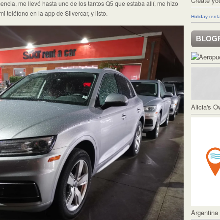
Create yo
icencia, me llevó hasta uno de los tantos Q5 que estaba allí, me hizo
 teléfono en la app de Silvercar, y listo.
Holiday renta
BLOG
Alicia's 
Argentina