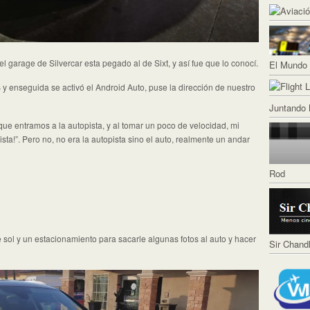
el garage de Silvercar esta pegado al de Sixt, y así fue que lo conocí.
El Mundo 
y enseguida se activó el Android Auto, puse la dirección de nuestro
Juntando 
e entramos a la autopista, y al tomar un poco de velocidad, mi
sta!”. Pero no, no era la autopista sino el auto, realmente un andar
Rod
ol y un estacionamiento para sacarle algunas fotos al auto y hacer
Sir Chand