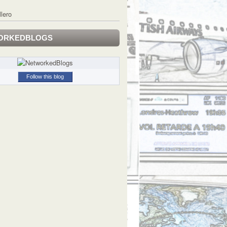
llero
ORKEDBLOGS
Follow this blog