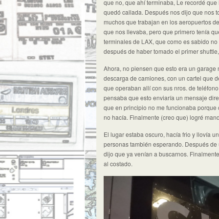
que no, que ahí terminaba, Le recordé q
quedó callada. Después nos dijo que nos to
muchos que trabajan en los aeropuertos de 
que nos llevaba, pero que primero tenía que 
terminales de LAX, que como es sabido no 
después de haber tomado el primer shut
Ahora, no piensen que esto era un garage m
descarga de camiones, con un cartel que
que operaban allí con sus nros. de teléfon
pensaba que esto enviaría un mensaje direc
que en principio no me funcionaba porque c
no hacía. Finalmente (creo que) logré man
El lugar estaba oscuro, hacía frio y llovía 
personas también esperando. Después de un
dijo que ya venían a buscarnos. Finalmente
al costado.