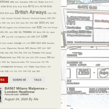
irlines
Autos
AMS
ANC
Anécdotas
ARN
ASP
AYQ
B717
B772
B744
B77W
B787
B73W
B752
B762
B763
B773
British Airways
BCN
BOS
Brexit
C206
CAG
Concurso
c
CDG
Compras
Concorde
Continental Express
COR
CPH
DOH
os
CRX
CXC
DC-8
DC3
Delta
DH1
DH3
DME
DPS
DUB
EZE
90
EDI
Egyptair
Elvis
Entretenimiento
EWR
F100
FCO
Finnair
Hoteles
HND
Iberia
GRU
HEL
HKG
HNL
IAD
ICN
INV
Japan
LGW
LAX
JFK
LCY
r
Jucy
KUL
Lan Argentina
LAS
Lounge
MAD
MDZ
on Pass
Londres
LUT
LXR
MEM
Mercados
Museos
a volar.
Migraciones
Monarch
MRS
MXP
MXY
NAP
Postales
OSL
PHL
OGG
ORD
PEN
PHX
PMI
PVG
Qantas
Restaurants
SIN
Sixt
River
RTM
S20
SAN
SEN
SFO
Silvercar
SYD
TLV
ir
Tam
Tarjetas de crédito
TFS
Thomas Cook
TPA
Viajes
Uncategorized
US Airways
VCE
Virgin Atlantic
VLC
YQB
YYZ
YOW
YTS
YUL
YUY
YVR
ZQN
ZRH
TES
SOBRE MÍ
TAGS
BA567 Milano Malpensa –
London Heathrow
Fecha del vuelo: 11/08/2020
August 24, 2020 By Ale