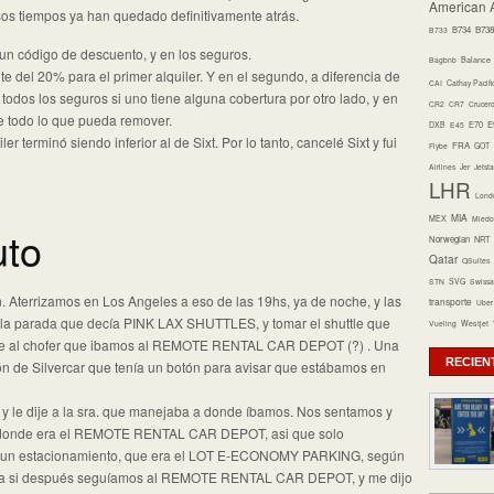
American A
os tiempos ya han quedado definitivamente atrás.
B734
B738
B733
 un código de descuento, y en los seguros.
Bagbnb
Balance
e del 20% para el primer alquiler. Y en el segundo, a diferencia de
CAI
Cathay Pacifi
 todos los seguros si uno tiene alguna cobertura por otro lado, y en
CR2
CR7
Crucer
e todo lo que pueda remover.
E70
E
DXB
E45
er terminó siendo inferior al de Sixt. Por lo tanto, cancelé Sixt y fui
FRA
Flybe
GOT
Airlines
Jer
Jetsta
LHR
Lond
MIA
MEX
Miedo 
uto
Norwegian
NRT
Qatar
QSuites
STN
SVG
Swissa
 Aterrizamos en Los Angeles a eso de las 19hs, ya de noche, y las
transporte
Uber
a la parada que decía PINK LAX SHUTTLES, y tomar el shuttle que
Vueling
Westjet
e al chofer que ibamos al REMOTE RENTAL CAR DEPOT (?) . Una
RECIEN
ión de Silvercar que tenía un botón para avisar que estábamos en
 y le dije a la sra. que manejaba a donde íbamos. Nos sentamos y
 donde era el REMOTE RENTAL CAR DEPOT, asi que solo
 un estacionamiento, que era el LOT E-ECONOMY PARKING, según
ofera si después seguíamos al REMOTE RENTAL CAR DEPOT, y me dijo