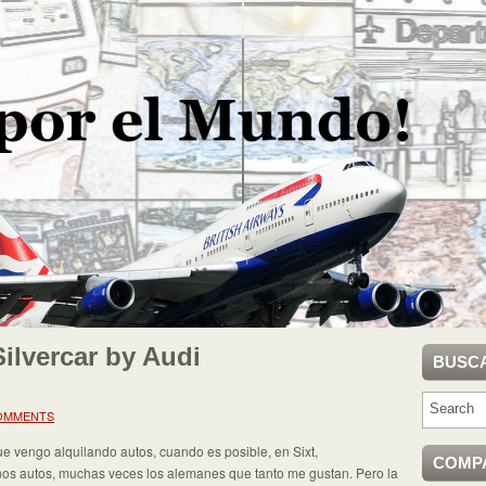
ilvercar by Audi
BUSC
OMMENTS
 vengo alquilando autos, cuando es posible, en Sixt,
COMP
os autos, muchas veces los alemanes que tanto me gustan. Pero la