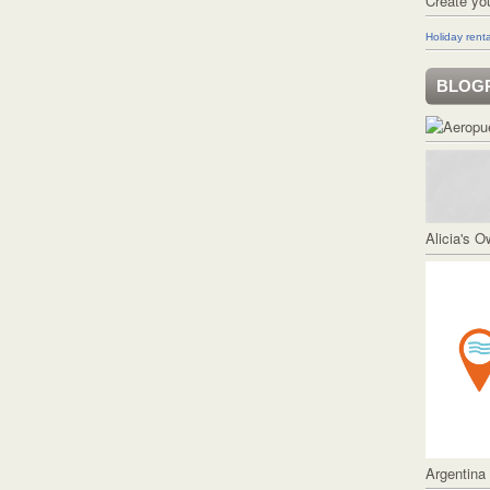
Create yo
Holiday renta
BLOG
Alicia's 
Argentina