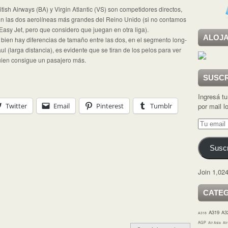
itish Airways (BA) y Virgin Atlantic (VS) son competidores directos,
n las dos aerolíneas más grandes del Reino Unido (si no contamos
Easy Jet, pero que considero que juegan en otra liga).
ALOJA
 bien hay diferencias de tamaño entre las dos, en el segmento long-
ul (larga distancia), es evidente que se tiran de los pelos para ver
ien consigue un pasajero más.
SUSCR
Ingresá tu
Twitter
Email
Pinterest
Tumblr
por mail 
Tu
email
Suscr
Join 1,024
CATE
A319
A3
A318
AGP
Air Asia
Ai