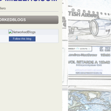
llero
ORKEDBLOGS
Follow this blog