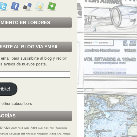
MIENTO EN LONDRES
IBITE AL BLOG VIA EMAIL
 email para suscribirte al blog y recibir
los avisos de nuevos posts.
ibite!
 other subscribers
GORÍAS
20
A321
A380
A330
A350
A340
ACE
ACK
AEP
Aeroméxico
r Canada
Air Canada Jazz
Air France
Air Nostrum
Airbnb
AKL
Amazon