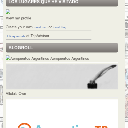
LOS LUGARES QUE HE VISITADO
View my profile
Create your own
or
travel map
travel blog
at TripAdvisor
Holiday rentals
BLOGROLL
Aeropuertos Argentinos
Alicia's Own