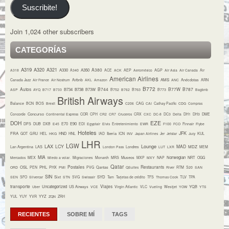
Suscribite!
Join 1,024 other subscribers
CATEGORÍAS
A319
A320
A321
A380
A330
A350
A318
A340
ACE
ACK
AEP
Aeroméxico
AGP
Air Asia
Air Canada
Air
American Airlines
AMS
Canada Jazz
Air France
Air Nostrum
Airbnb
AKL
Amazon
ANC
Anécdotas
ARN
B772
Autos
B744
B77W
B787
B734
B738
B73W
ASP
AYQ
B717
B733
B752
B762
B763
B773
Bagbnb
British Airways
Balance
BCN
BOS
Brexit
C206
CAG
CAI
Cathay Pacific
CDG
Compras
Concurso
Concorde
Continental Express
COR
CPH
CR2
CR7
Cruceros
CRX
CXC
DC-8
DC3
Delta
DH1
DH3
DME
DOH
EZE
E70
E90
DPS
DUB
DXB
E45
EDI
Egyptair
Elvis
Entretenimiento
EWR
F100
FCO
Finnair
Flybe
Hoteles
JFK
FRA
HND
Iberia
GOT
GRU
HEL
HKG
HNL
IAD
ICN
INV
Japan Airlines
Jer
Jetstar
Jucy
KUL
LHR
LGW
LAX
Lounge
LCY
MAD
MDZ
Lan Argentina
LAS
London Pass
Londres
LUT
LXR
MEM
MIA
Museos
Norwegian
NRT
Mercados
MEX
Miedo a volar.
Migraciones
Monarch
MRS
MXP
MXY
NAP
OGG
Qatar
Postales
Restaurants
OSL
PHL
ORD
PEN
PHX
PMI
PVG
Qantas
QSuites
River
RTM
S20
SAN
SIN
Sixt
SYD
TLV
SEN
SFO
Silvercar
STN
SVG
Swissair
Tam
Tarjetas de crédito
TFS
Thomas Cook
TPA
transporte
Viajes
Uncategorized
YQB
Uber
US Airways
VCE
Virgin Atlantic
VLC
Vueling
Westjet
YOW
YTS
YYZ
YUL
YUY
YVR
ZQN
ZRH
RECIENTES
SOBRE MÍ
TAGS