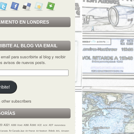
MIENTO EN LONDRES
IBITE AL BLOG VIA EMAIL
 email para suscribirte al blog y recibir
los avisos de nuevos posts.
ibite!
 other subscribers
GORÍAS
20
A321
A380
A330
A350
A340
ACE
ACK
AEP
Aeroméxico
r Canada
Air Canada Jazz
Air France
Air Nostrum
Airbnb
AKL
Amazon