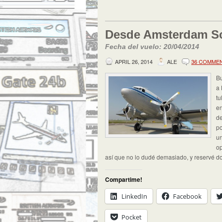
Desde Amsterdam Sc
Fecha del vuelo: 20/04/2014
APRIL 26, 2014
ALE
36 COMME
Bu
a 
tu
en
de
po
un
op
así que no lo dudé demasiado, y reservé do
Compartime!
LinkedIn
Facebook
Pocket