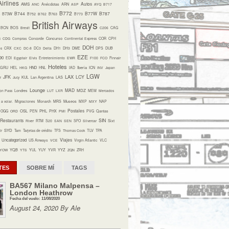
irlines
Autos
AMS
ANC
Anécdotas
ARN
ASP
AYQ
B717
B772
B744
B77W
B787
B73W
B752
B762
B763
B773
British Airways
BCN
BOS
Brexit
C206
CAG
Concurso
c
CDG
Compras
Concorde
Continental Express
COR
CPH
DOH
os
CRX
CXC
DC-8
DC3
Delta
DH1
DH3
DME
DPS
DUB
EZE
90
EDI
Egyptair
Elvis
Entretenimiento
EWR
F100
FCO
Finnair
Hoteles
HND
Iberia
GRU
HEL
HKG
HNL
IAD
ICN
INV
Japan
LGW
LAX
JFK
LCY
r
Jucy
KUL
Lan Argentina
LAS
Lounge
MAD
MDZ
on Pass
Londres
LUT
LXR
MEM
Mercados
Museos
a volar.
Migraciones
Monarch
MRS
MXP
MXY
NAP
Postales
OSL
PHL
OGG
ORD
PEN
PHX
PMI
PVG
Qantas
Restaurants
SIN
Sixt
River
RTM
S20
SAN
SEN
SFO
Silvercar
SYD
TLV
ir
Tam
Tarjetas de crédito
TFS
Thomas Cook
TPA
Viajes
Uncategorized
US Airways
VCE
Virgin Atlantic
VLC
YQB
YYZ
YOW
YTS
YUL
YUY
YVR
ZQN
ZRH
TES
SOBRE MÍ
TAGS
BA567 Milano Malpensa –
London Heathrow
Fecha del vuelo: 11/08/2020
August 24, 2020 By Ale