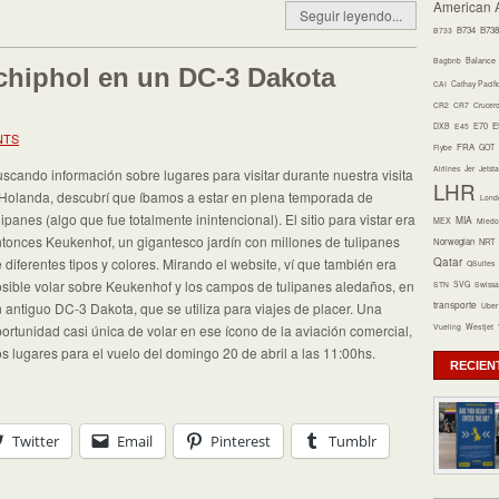
American A
Seguir leyendo...
B734
B738
B733
Bagbnb
Balance
hiphol en un DC-3 Dakota
CAI
Cathay Pacifi
CR2
CR7
Crucer
E70
E
DXB
E45
NTS
FRA
Flybe
GOT
Airlines
Jer
Jetsta
scando información sobre lugares para visitar durante nuestra visita
LHR
Holanda, descubrí que íbamos a estar en plena temporada de
Lond
lipanes (algo que fue totalmente inintencional). El sitio para vistar era
MIA
MEX
Miedo 
tonces Keukenhof, un gigantesco jardín con millones de tulipanes
Norwegian
NRT
Qatar
 diferentes tipos y colores. Mirando el website, ví que también era
QSuites
sible volar sobre Keukenhof y los campos de tulipanes aledaños, en
STN
SVG
Swissa
transporte
 antiguo DC-3 Dakota, que se utiliza para viajes de placer. Una
Uber
Vueling
Westjet
ortunidad casi única de volar en ese ícono de la aviación comercial,
s lugares para el vuelo del domingo 20 de abril a las 11:00hs.
RECIEN
Twitter
Email
Pinterest
Tumblr