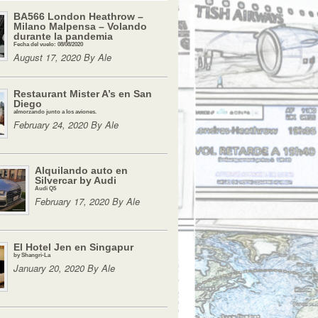
BA566 London Heathrow –
Milano Malpensa – Volando
durante la pandemia
Fecha del vuelo: 08/08/2020
August 17, 2020 By Ale
Restaurant Mister A’s en San
Diego
almorzando junto a los aviones.
February 24, 2020 By Ale
Alquilando auto en
Silvercar by Audi
Audi Q5
February 17, 2020 By Ale
El Hotel Jen en Singapur
by Shangri-La
January 20, 2020 By Ale