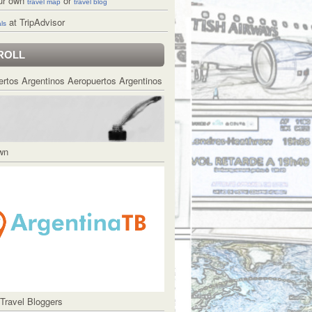
ur own
or
travel map
travel blog
at TripAdvisor
ls
ROLL
Aeropuertos Argentinos
Own
 Travel Bloggers