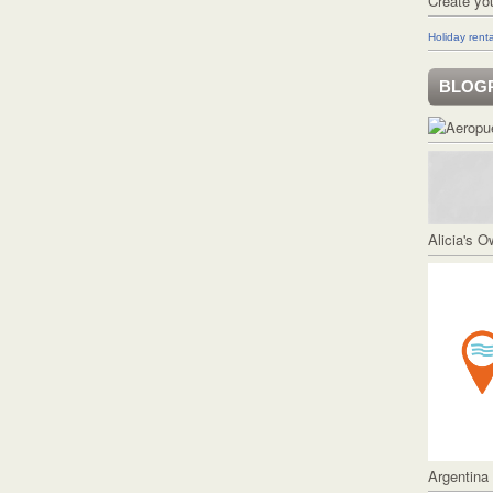
Create yo
Holiday renta
BLOG
Alicia's 
Argentina