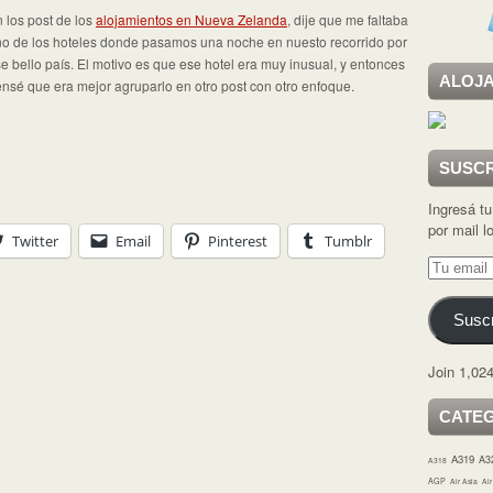
 los post de los
alojamientos
en Nueva Zelanda
, dije que me faltaba
o de los hoteles donde pasamos una noche en nuesto recorrido por
e bello país. El motivo es que ese hotel era muy inusual, y entonces
ALOJA
nsé que era mejor agruparlo en otro post con otro enfoque.
SUSCR
Ingresá tu
por mail 
Twitter
Email
Pinterest
Tumblr
Tu
email
Suscr
Join 1,024
CATE
A319
A3
A318
AGP
Air Asia
Ai