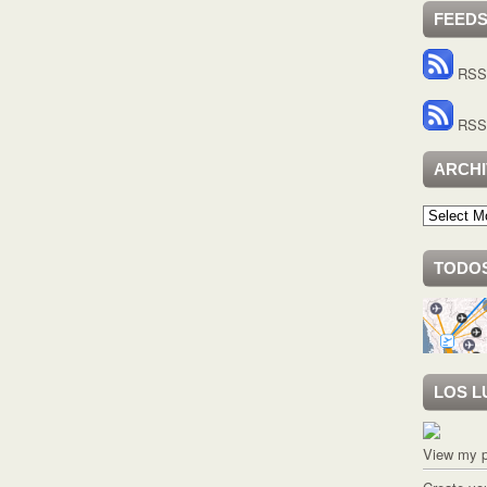
FEED
RSS 
RSS 
ARCH
Archivo
TODOS
LOS L
View my p