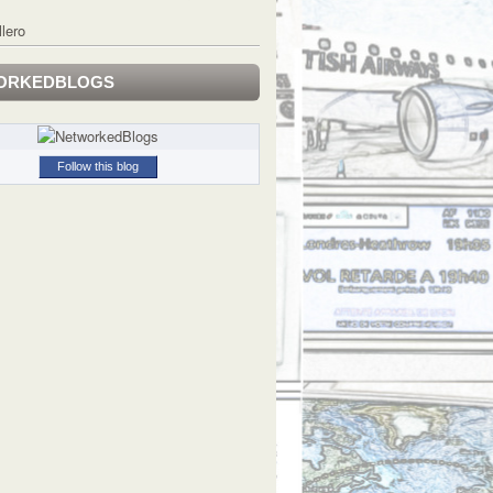
llero
ORKEDBLOGS
Follow this blog