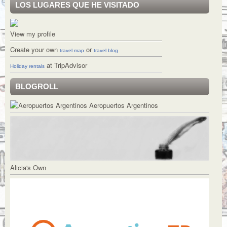
LOS LUGARES QUE HE VISITADO
View my profile
Create your own
or
travel map
travel blog
at TripAdvisor
Holiday rentals
BLOGROLL
Aeropuertos Argentinos
Alicia's Own