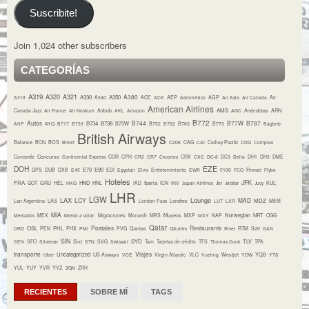
Suscribite!
Join 1,024 other subscribers
CATEGORÍAS
A319
A320
A321
A380
A330
A350
A318
A340
ACE
ACK
AEP
Aeroméxico
AGP
Air Asia
Air Canada
Air
American Airlines
AMS
Canada Jazz
Air France
Air Nostrum
Airbnb
AKL
Amazon
ANC
Anécdotas
ARN
B772
Autos
B744
B77W
B787
B734
B738
B73W
ASP
AYQ
B717
B733
B752
B762
B763
B773
Bagbnb
British Airways
Balance
BCN
BOS
Brexit
C206
CAG
CAI
Cathay Pacific
CDG
Compras
Concurso
Concorde
Continental Express
COR
CPH
CR2
CR7
Cruceros
CRX
CXC
DC-8
DC3
Delta
DH1
DH3
DME
DOH
EZE
E70
E90
DPS
DUB
DXB
E45
EDI
Egyptair
Elvis
Entretenimiento
EWR
F100
FCO
Finnair
Flybe
Hoteles
JFK
FRA
HND
Iberia
GOT
GRU
HEL
HKG
HNL
IAD
ICN
INV
Japan Airlines
Jer
Jetstar
Jucy
KUL
LHR
LGW
LAX
Lounge
LCY
MAD
MDZ
Lan Argentina
LAS
London Pass
Londres
LUT
LXR
MEM
MIA
Museos
Norwegian
NRT
Mercados
MEX
Miedo a volar.
Migraciones
Monarch
MRS
MXP
MXY
NAP
OGG
Qatar
Postales
Restaurants
OSL
PHL
ORD
PEN
PHX
PMI
PVG
Qantas
QSuites
River
RTM
S20
SAN
SIN
Sixt
SYD
TLV
SEN
SFO
Silvercar
STN
SVG
Swissair
Tam
Tarjetas de crédito
TFS
Thomas Cook
TPA
transporte
Viajes
Uncategorized
YQB
Uber
US Airways
VCE
Virgin Atlantic
VLC
Vueling
Westjet
YOW
YTS
YYZ
YUL
YUY
YVR
ZQN
ZRH
RECIENTES
SOBRE MÍ
TAGS