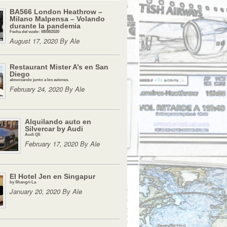
BA566 London Heathrow –
Milano Malpensa – Volando
durante la pandemia
Fecha del vuelo: 08/08/2020
August 17, 2020 By Ale
Restaurant Mister A’s en San
Diego
almorzando junto a los aviones.
February 24, 2020 By Ale
Alquilando auto en
Silvercar by Audi
Audi Q5
February 17, 2020 By Ale
El Hotel Jen en Singapur
by Shangri-La
January 20, 2020 By Ale