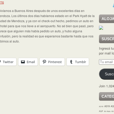
NTS
lvíamos a Buenos Aires después de unos excelentes días en
ndoza. Los últimos dos días habíamos estado en el Park Hyatt de la
ALOJA
udad de Mendoza, y ya con el check-out hecho, pedimos un auto en
 hotel para que nos lleve a el aeropuerto. No sé bien que pasó, pero
rece que alguien más había pedido un auto, y hubo alguna
nfusión, pero la realidad es que esperamos bastante hasta que nos
SUSCR
bimos al auto.
Ingresá tu
por mail 
Tu
Twitter
Email
Pinterest
Tumblr
email
Suscr
Join 1,024
CATE
A319
A3
A318
AGP
Air Asia
Ai