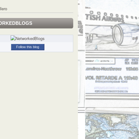
llero
ORKEDBLOGS
Follow this blog