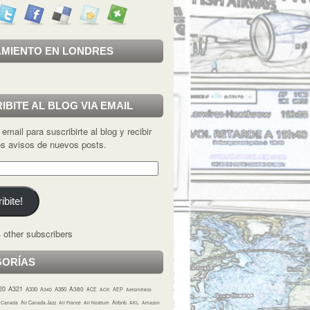
MIENTO EN LONDRES
IBITE AL BLOG VIA EMAIL
 email para suscribirte al blog y recibir
los avisos de nuevos posts.
ibite!
 other subscribers
GORÍAS
20
A321
A380
A330
A350
A340
ACE
ACK
AEP
Aeroméxico
r Canada
Air Canada Jazz
Air France
Air Nostrum
Airbnb
AKL
Amazon