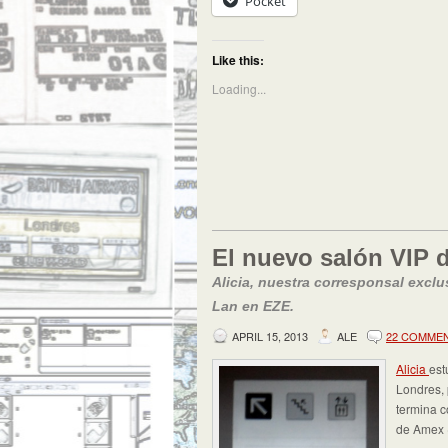
Pocket
Like this:
Loading...
El nuevo salón VIP 
Alicia, nuestra corresponsal exclu
Lan en EZE.
APRIL 15, 2013
ALE
22 COMME
Alicia
est
Londres, 
termina c
de Amex (