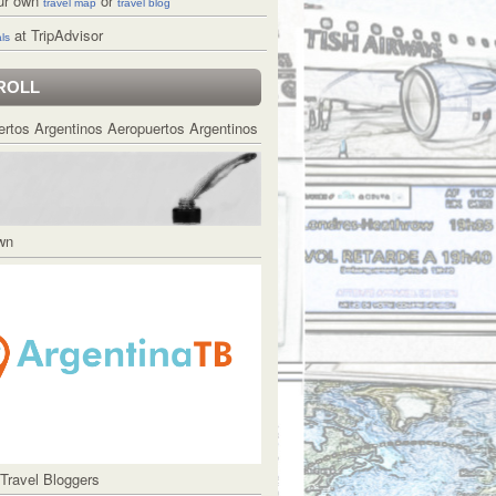
ur own
or
travel map
travel blog
at TripAdvisor
ls
ROLL
Aeropuertos Argentinos
Own
 Travel Bloggers