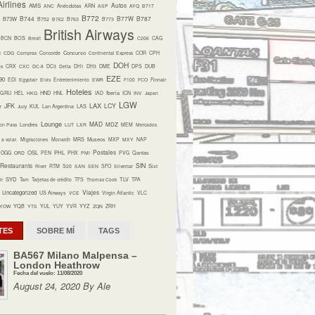
irlines
Autos
AMS
ANC
Anécdotas
ARN
ASP
AYQ
B717
B772
B744
B77W
B787
B73W
B752
B762
B763
B773
British Airways
BCN
BOS
Brexit
C206
CAG
Concurso
c
CDG
Compras
Concorde
Continental Express
COR
CPH
DOH
os
CRX
CXC
DC-8
DC3
Delta
DH1
DH3
DME
DPS
DUB
EZE
90
EDI
Egyptair
Elvis
Entretenimiento
EWR
F100
FCO
Finnair
Hoteles
HND
Iberia
GRU
HEL
HKG
HNL
IAD
ICN
INV
Japan
LGW
LAX
JFK
LCY
r
Jucy
KUL
Lan Argentina
LAS
Lounge
MAD
MDZ
on Pass
Londres
LUT
LXR
MEM
Mercados
Museos
a volar.
Migraciones
Monarch
MRS
MXP
MXY
NAP
Postales
OSL
PHL
OGG
ORD
PEN
PHX
PMI
PVG
Qantas
Restaurants
SIN
Sixt
River
RTM
S20
SAN
SEN
SFO
Silvercar
SYD
TLV
ir
Tam
Tarjetas de crédito
TFS
Thomas Cook
TPA
Viajes
Uncategorized
US Airways
VCE
Virgin Atlantic
VLC
YQB
YYZ
YOW
YTS
YUL
YUY
YVR
ZQN
ZRH
TES
SOBRE MÍ
TAGS
BA567 Milano Malpensa –
London Heathrow
Fecha del vuelo: 11/08/2020
August 24, 2020 By Ale