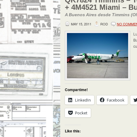
+ 4M4521 Miami – B
A Buenos Aires desde Timmins (ON
MAY 15, 2011
ROD
NO COMME
Lu
Bu
cu
Compartime!
LinkedIn
Facebook
Pocket
Like this: