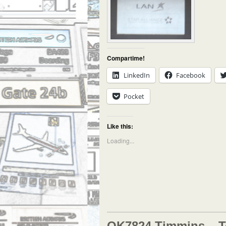
Compartime!
LinkedIn
Facebook
Pocket
Like this:
Loading...
QK7824 Timmins – T