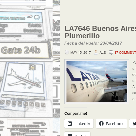
LA7646 Buenos Aire
Plumerillo
Fecha del vuelo: 23/04/2017
MAY 15, 2017
ALE
17 COMMEN
Po
un
de
un
A 
ca
en
Compartime!
LinkedIn
Facebook