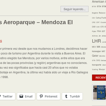
American A
B734
B738
B733
Seguir leyendo...
Bagbnb
Balance
CAI
Cathay Pacifi
s Aeroparque – Mendoza El
CR2
CR7
Crucer
E70
E
DXB
E45
FRA
Flybe
GOT
Airlines
Jer
Jetsta
LHR
TS
Lond
MIA
MEX
Miedo 
r primera vez desde que nos mudamos a Londres, decidimos hacer
Norwegian
NRT
 poco de turismo por Argentina durante la visita a Buenos Aires. El
Qatar
QSuites
stino elegido fue Mendoza, por varios motivos, entre ellos que era
STN
SVG
Swissa
a de las pocas provincias (y región) argentinas que no conocíamos.
transporte
Uber
su vez eso significaba que hacía casi 20 años que no volaba
Vueling
Westjet
botaje en Argentina, la última vez había sido un viaje a Rio Gallegos
 1998.
RECIEN
Twitter
Email
Pinterest
Tumblr