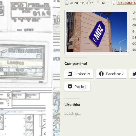
JUNE 12, 2017
ALE
32 COMME
Vo
Me
ci
el
pa
co
su
Compartime!
LinkedIn
Facebook
Pocket
Like this:
Loading...