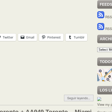
FEED
RSS 
RSS 
Twitter
Email
Pinterest
Tumblr
ARCH
Archivo
TODOS
LOS L
Seguir leyendo...
View my p
oronto + AA949 Toronto – Miami