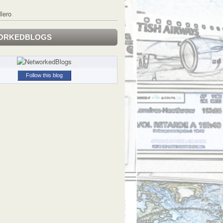
llero
ORKEDBLOGS
Follow this blog