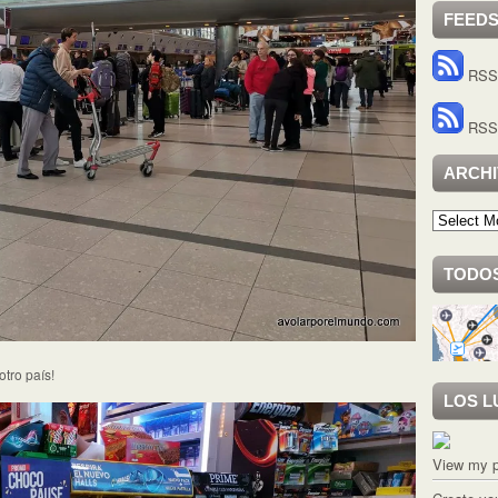
FEED
RSS 
RSS 
ARCH
Archivo
TODOS
otro país!
LOS L
View my p