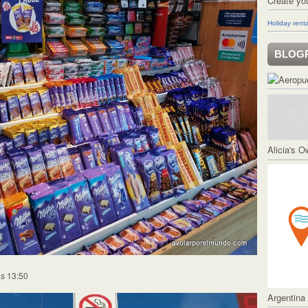
Create yo
Holiday renta
BLOG
Alicia's 
as 13:50
Argentina