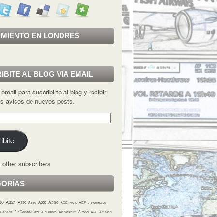
MIENTO EN LONDRES
IBITE AL BLOG VIA EMAIL
 email para suscribirte al blog y recibir
los avisos de nuevos posts.
ibite!
 other subscribers
GORÍAS
20
A321
A380
A330
A350
A340
ACE
ACK
AEP
Aeroméxico
r Canada
Air Canada Jazz
Air France
Air Nostrum
Airbnb
AKL
Amazon