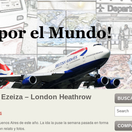
 Ezeiza – London Heathrow
BUSC
S
 Buenos Aires de este año. La ida la puse la semana pasada en forma
COMP
 relato y fotos.