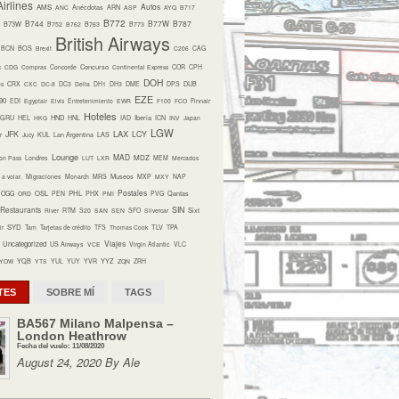
irlines
Autos
AMS
ANC
Anécdotas
ARN
ASP
AYQ
B717
B772
B744
B77W
B787
B73W
B752
B762
B763
B773
British Airways
BCN
BOS
Brexit
C206
CAG
Concurso
c
CDG
Compras
Concorde
Continental Express
COR
CPH
DOH
os
CRX
CXC
DC-8
DC3
Delta
DH1
DH3
DME
DPS
DUB
EZE
90
EDI
Egyptair
Elvis
Entretenimiento
EWR
F100
FCO
Finnair
Hoteles
HND
Iberia
GRU
HEL
HKG
HNL
IAD
ICN
INV
Japan
LGW
LAX
JFK
LCY
r
Jucy
KUL
Lan Argentina
LAS
Lounge
MAD
MDZ
on Pass
Londres
LUT
LXR
MEM
Mercados
Museos
a volar.
Migraciones
Monarch
MRS
MXP
MXY
NAP
Postales
OSL
PHL
OGG
ORD
PEN
PHX
PMI
PVG
Qantas
Restaurants
SIN
Sixt
River
RTM
S20
SAN
SEN
SFO
Silvercar
SYD
TLV
ir
Tam
Tarjetas de crédito
TFS
Thomas Cook
TPA
Viajes
Uncategorized
US Airways
VCE
Virgin Atlantic
VLC
YQB
YYZ
YOW
YTS
YUL
YUY
YVR
ZQN
ZRH
TES
SOBRE MÍ
TAGS
BA567 Milano Malpensa –
London Heathrow
Fecha del vuelo: 11/08/2020
August 24, 2020 By Ale