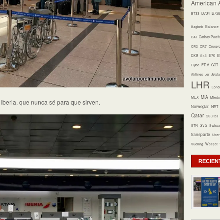
American A
B734
B738
B733
Bagbnb
Balance
CAI
Cathay Pacifi
CR2
CR7
Crucer
E70
E
DXB
E45
FRA
Flybe
GOT
Airlines
Jer
Jetsta
LHR
Lond
MIA
MEX
Miedo 
 Iberia, que nunca sé para que sirven.
Norwegian
NRT
Qatar
QSuites
STN
SVG
Swissa
transporte
Uber
Vueling
Westjet
RECIEN