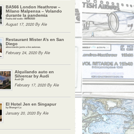
BA566 London Heathrow –
Milano Malpensa – Volando
durante la pandemia
Fecha del vuelo: 08/08/2020
August 17, 2020 By Ale
Restaurant Mister A’s en San
Diego
almorzando junto a los aviones.
February 24, 2020 By Ale
Alquilando auto en
Silvercar by Audi
Audi Q5
February 17, 2020 By Ale
El Hotel Jen en Singapur
by Shangri-La
January 20, 2020 By Ale