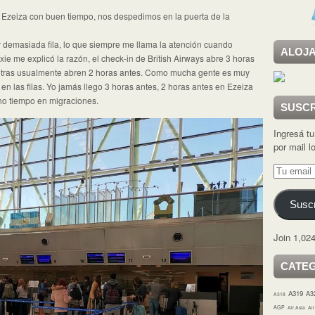
Ezeiza con buen tiempo, nos despedimos en la puerta de la
y demasiada fila, lo que siempre me llama la atención cuando
ALOJA
xie me explicó la razón, el check-in de British Airways abre 3 horas
la otras usualmente abren 2 horas antes. Como mucha gente es muy
en las filas. Yo jamás llego 3 horas antes, 2 horas antes en Ezeiza
ho tiempo en migraciones.
SUSCR
Ingresá tu
por mail 
Tu
email
Suscr
Join 1,024
CATE
A319
A3
A318
AGP
Air Asia
Ai