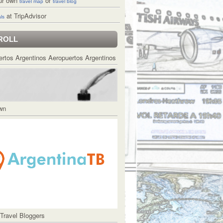
ur own
or
travel map
travel blog
at TripAdvisor
ls
ROLL
Aeropuertos Argentinos
Own
 Travel Bloggers