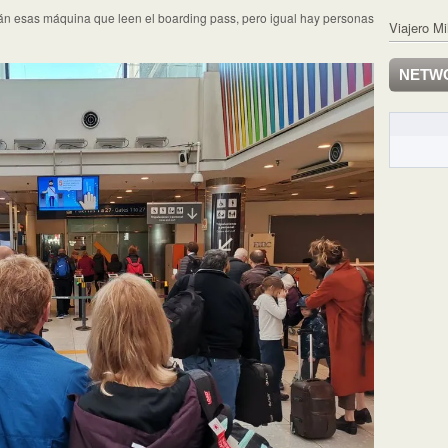
tán esas máquina que leen el boarding pass, pero igual hay personas
Viajero Mi
NETW