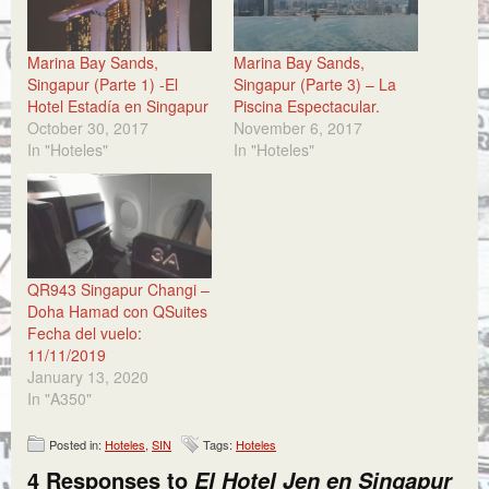
Marina Bay Sands,
Marina Bay Sands,
Singapur (Parte 1) -El
Singapur (Parte 3) – La
Hotel Estadía en Singapur
Piscina Espectacular.
October 30, 2017
November 6, 2017
In "Hoteles"
In "Hoteles"
QR943 Singapur Changi –
Doha Hamad con QSuites
Fecha del vuelo:
11/11/2019
January 13, 2020
In "A350"
Posted in:
Hoteles
,
SIN
Tags:
Hoteles
4 Responses to
El Hotel Jen en Singapur