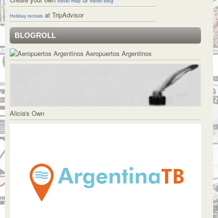
travel map
travel blog
at TripAdvisor
Holiday rentals
BLOGROLL
Aeropuertos Argentinos
Alicia's Own