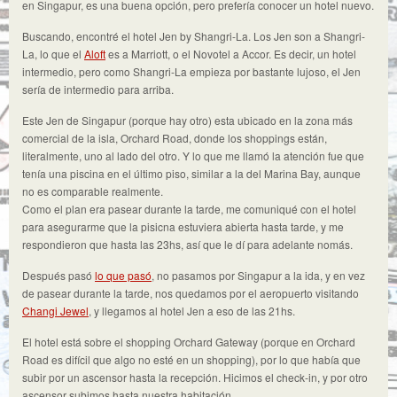
en Singapur, es una buena opción, pero prefería conocer un hotel nuevo.
Buscando, encontré el hotel Jen by Shangri-La. Los Jen son a Shangri-
La, lo que el
Aloft
es a Marriott, o el Novotel a Accor. Es decir, un hotel
intermedio, pero como Shangri-La empieza por bastante lujoso, el Jen
sería de intermedio para arriba.
Este Jen de Singapur (porque hay otro) esta ubicado en la zona más
comercial de la isla, Orchard Road, donde los shoppings están,
literalmente, uno al lado del otro. Y lo que me llamó la atención fue que
tenía una piscina en el último piso, similar a la del Marina Bay, aunque
no es comparable realmente.
Como el plan era pasear durante la tarde, me comuniqué con el hotel
para asegurarme que la pisicna estuviera abierta hasta tarde, y me
respondieron que hasta las 23hs, así que le dí para adelante nomás.
Después pasó
lo que pasó
, no pasamos por Singapur a la ida, y en vez
de pasear durante la tarde, nos quedamos por el aeropuerto visitando
Changi Jewel
, y llegamos al hotel Jen a eso de las 21hs.
El hotel está sobre el shopping Orchard Gateway (porque en Orchard
Road es difícil que algo no esté en un shopping), por lo que había que
subir por un ascensor hasta la recepción. Hicimos el check-in, y por otro
ascensor subimos hasta nuestra habitación.