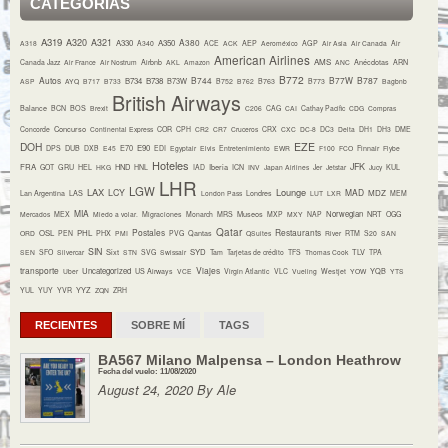
CATEGORÍAS
A319
A320
A321
A380
A330
A350
A318
A340
ACE
ACK
AEP
Aeroméxico
AGP
Air Asia
Air Canada
Air
American Airlines
AMS
Canada Jazz
Air France
Air Nostrum
Airbnb
AKL
Amazon
ANC
Anécdotas
ARN
B772
Autos
B744
B77W
B787
B734
B738
B73W
ASP
AYQ
B717
B733
B752
B762
B763
B773
Bagbnb
British Airways
Balance
BCN
BOS
Brexit
C206
CAG
CAI
Cathay Pacific
CDG
Compras
Concurso
Concorde
Continental Express
COR
CPH
CR2
CR7
Cruceros
CRX
CXC
DC-8
DC3
Delta
DH1
DH3
DME
DOH
EZE
E70
E90
DPS
DUB
DXB
E45
EDI
Egyptair
Elvis
Entretenimiento
EWR
F100
FCO
Finnair
Flybe
Hoteles
JFK
FRA
HND
Iberia
GOT
GRU
HEL
HKG
HNL
IAD
ICN
INV
Japan Airlines
Jer
Jetstar
Jucy
KUL
LHR
LGW
LAX
Lounge
LCY
MAD
MDZ
Lan Argentina
LAS
London Pass
Londres
LUT
LXR
MEM
MIA
Museos
Norwegian
NRT
Mercados
MEX
Miedo a volar.
Migraciones
Monarch
MRS
MXP
MXY
NAP
OGG
Qatar
Postales
Restaurants
OSL
PHL
ORD
PEN
PHX
PMI
PVG
Qantas
QSuites
River
RTM
S20
SAN
SIN
Sixt
SYD
TLV
SEN
SFO
Silvercar
STN
SVG
Swissair
Tam
Tarjetas de crédito
TFS
Thomas Cook
TPA
transporte
Viajes
Uncategorized
YQB
Uber
US Airways
VCE
Virgin Atlantic
VLC
Vueling
Westjet
YOW
YTS
YYZ
YUL
YUY
YVR
ZQN
ZRH
RECIENTES
SOBRE MÍ
TAGS
BA567 Milano Malpensa – London Heathrow
Fecha del vuelo: 11/08/2020
August 24, 2020 By Ale