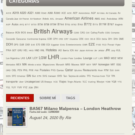
CATEGORÍAS
A319
A320
A321
A380
A330
A350
A318
A340
ACE
ACK
AEP
Aeroméxico
AGP
Air Asia
Air Canada
Air
American Airlines
AMS
Canada Jazz
Air France
Air Nostrum
Airbnb
AKL
Amazon
ANC
Anécdotas
ARN
B772
Autos
B744
B77W
B787
B734
B738
B73W
ASP
AYQ
B717
B733
B752
B762
B763
B773
Bagbnb
British Airways
Balance
BCN
BOS
Brexit
C206
CAG
CAI
Cathay Pacific
CDG
Compras
Concurso
Concorde
Continental Express
COR
CPH
CR2
CR7
Cruceros
CRX
CXC
DC-8
DC3
Delta
DH1
DH3
DME
DOH
EZE
E70
E90
DPS
DUB
DXB
E45
EDI
Egyptair
Elvis
Entretenimiento
EWR
F100
FCO
Finnair
Flybe
Hoteles
JFK
FRA
HND
Iberia
GOT
GRU
HEL
HKG
HNL
IAD
ICN
INV
Japan Airlines
Jer
Jetstar
Jucy
KUL
LHR
LGW
LAX
Lounge
LCY
MAD
MDZ
Lan Argentina
LAS
London Pass
Londres
LUT
LXR
MEM
MIA
Museos
Norwegian
NRT
Mercados
MEX
Miedo a volar.
Migraciones
Monarch
MRS
MXP
MXY
NAP
OGG
Qatar
Postales
Restaurants
OSL
PHL
ORD
PEN
PHX
PMI
PVG
Qantas
QSuites
River
RTM
S20
SAN
SIN
Sixt
SYD
TLV
SEN
SFO
Silvercar
STN
SVG
Swissair
Tam
Tarjetas de crédito
TFS
Thomas Cook
TPA
transporte
Viajes
Uncategorized
YQB
Uber
US Airways
VCE
Virgin Atlantic
VLC
Vueling
Westjet
YOW
YTS
YYZ
YUL
YUY
YVR
ZQN
ZRH
RECIENTES
SOBRE MÍ
TAGS
BA567 Milano Malpensa – London Heathrow
Fecha del vuelo: 11/08/2020
August 24, 2020 By Ale