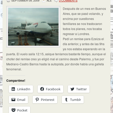
SEPTEMBER 09, 2009
ALE
3 COMMENTS
Después de un mes en Buenos
Aires, que se pasó volando, y
encima por cuestiones
familiares se nos trastocaron
todos los planes, nos tocaba
regresar a Londres.
Pedí un remise para Ezeiza el
día anterior, y antes de las 9hs
ya nos estaba esperando en la
puerta. El vuelo salía 12:15, asique teníamos bastante tiempo, aunque el
chofer del remise creo yo eligió mal el camino desde Palermo, y fue por
Medrano-Castro Barros hasta la autopista, por donde había una galleta
fenomenal.
Compartime!
LinkedIn
Facebook
Twitter
Email
Pinterest
Tumblr
Pocket