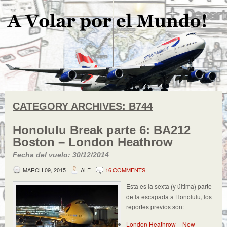
CATEGORY ARCHIVES:
B744
Honolulu Break parte 6: BA212
Boston – London Heathrow
Fecha del vuelo: 30/12/2014
MARCH 09, 2015
ALE
16 COMMENTS
Esta es la sexta (y última) parte
de la escapada a Honolulu, los
reportes previos son:
London Heathrow – New