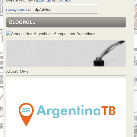
travel map
travel blog
at TripAdvisor
Holiday rentals
BLOGROLL
Aeropuertos Argentinos
Alicia's Own