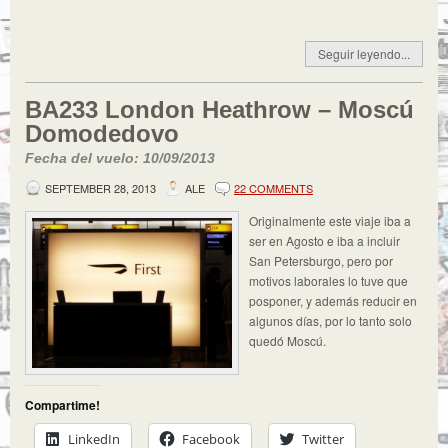
Seguir leyendo...
BA233 London Heathrow – Moscú
Domodedovo
Fecha del vuelo: 10/09/2013
SEPTEMBER 28, 2013
ALE
22 COMMENTS
Originalmente este viaje iba a
ser en Agosto e iba a incluir
San Petersburgo, pero por
motivos laborales lo tuve que
posponer, y además reducir en
algunos días, por lo tanto solo
quedó Moscú.
Compartime!
LinkedIn
Facebook
Twitter