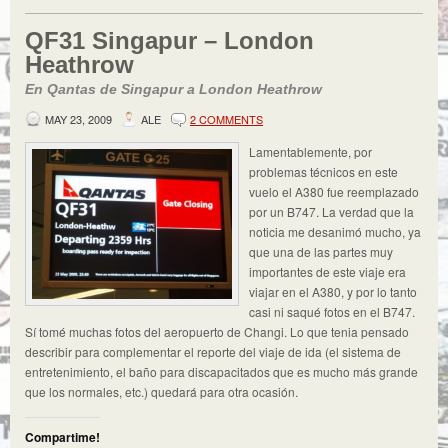
QF31 Singapur – London
Heathrow
En Qantas de Singapur a London Heathrow
MAY 23, 2009
ALE
2 COMMENTS
Lamentablemente, por
problemas técnicos en este
vuelo el A380 fue reemplazado
por un B747. La verdad que la
noticia me desanimó mucho, ya
que una de las partes muy
importantes de este viaje era
viajar en el A380, y por lo tanto
casi ni saqué fotos en el B747.
Sí tomé muchas fotos del aeropuerto de Changi. Lo que tenia pensado
describir para complementar el reporte del viaje de ida (el sistema de
entretenimiento, el baño para discapacitados que es mucho más grande
que los normales, etc.) quedará para otra ocasión.
Compartime!