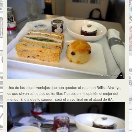
Una de las pocas ventajas que aún quedan al viajar en British Airways,
es que sirven con dulce de frutillas Tiptree, en mi opinión el mejor del
mundo. El día que lo saquen, será el clavo final en el ataúd de BA.