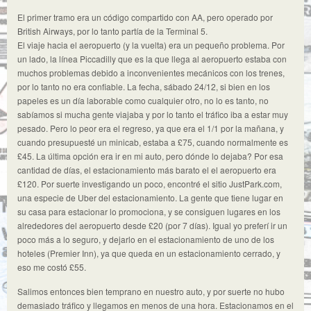
El primer tramo era un código compartido con AA, pero operado por
British Airways, por lo tanto partía de la Terminal 5.
El viaje hacia el aeropuerto (y la vuelta) era un pequeño problema. Por
un lado, la línea Piccadilly que es la que llega al aeropuerto estaba con
muchos problemas debido a inconvenientes mecánicos con los trenes,
por lo tanto no era confiable. La fecha, sábado 24/12, si bien en los
papeles es un día laborable como cualquier otro, no lo es tanto, no
sabíamos si mucha gente viajaba y por lo tanto el tráfico iba a estar muy
pesado. Pero lo peor era el regreso, ya que era el 1/1 por la mañana, y
cuando presupuesté un minicab, estaba a £75, cuando normalmente es
£45. La última opción era ir en mi auto, pero dónde lo dejaba? Por esa
cantidad de días, el estacionamiento más barato el el aeropuerto era
£120. Por suerte investigando un poco, encontré el sitio JustPark.com,
una especie de Uber del estacionamiento. La gente que tiene lugar en
su casa para estacionar lo promociona, y se consiguen lugares en los
alrededores del aeropuerto desde £20 (por 7 días). Igual yo preferí ir un
poco más a lo seguro, y dejarlo en el estacionamiento de uno de los
hoteles (Premier Inn), ya que queda en un estacionamiento cerrado, y
eso me costó £55.
Salimos entonces bien temprano en nuestro auto, y por suerte no hubo
demasiado tráfico y llegamos en menos de una hora. Estacionamos en el