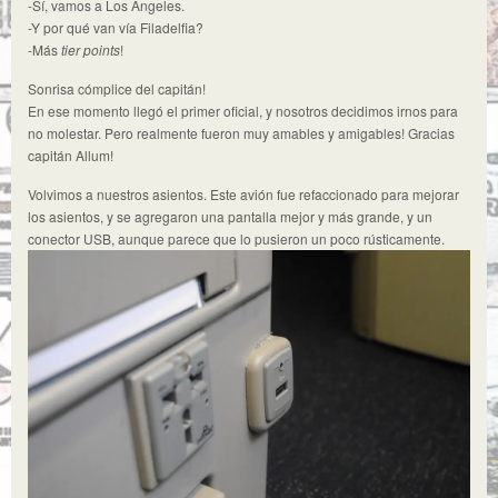
-Sí, vamos a Los Angeles.
-Y por qué van vía Filadelfia?
-Más
tier points
!
Sonrisa cómplice del capitán!
En ese momento llegó el primer oficial, y nosotros decidimos irnos para
no molestar. Pero realmente fueron muy amables y amigables! Gracias
capitán Allum!
Volvimos a nuestros asientos. Este avión fue refaccionado para mejorar
los asientos, y se agregaron una pantalla mejor y más grande, y un
conector USB, aunque parece que lo pusieron un poco rústicamente.