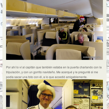
Por ahí lo ví al capitán que también estaba en la puerta charlando con la
tripulación, y con un gorrito navideño. Me acerqué y le pregunté si me
podía sacar una foto con él, a lo que accedió amigablemente.