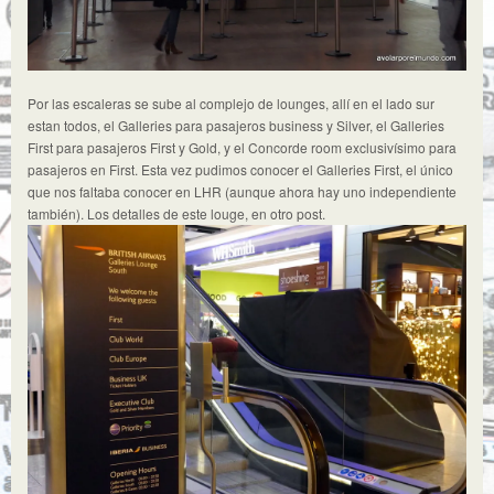
Por las escaleras se sube al complejo de lounges, allí en el lado sur
estan todos, el Galleries para pasajeros business y Silver, el Galleries
First para pasajeros First y Gold, y el Concorde room exclusivísimo para
pasajeros en First. Esta vez pudimos conocer el Galleries First, el único
que nos faltaba conocer en LHR (aunque ahora hay uno independiente
también). Los detalles de este louge, en otro post.