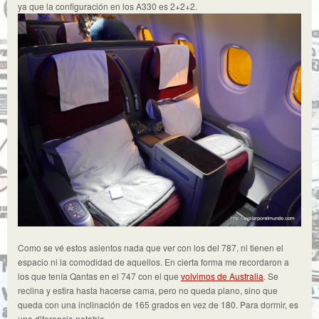
ya que la configuración en los A330 es 2+2+2.
Como se vé estos asientos nada que ver con los del 787, ni tienen el
espacio ni la comodidad de aquellos. En cierta forma me recordaron a
los que tenía Qantas en el 747 con el que
volvimos de Australia
. Se
reclina y estira hasta hacerse cama, pero no queda plano, sino que
queda con una inclinación de 165 grados en vez de 180. Para dormir, es
una diferencia notable.