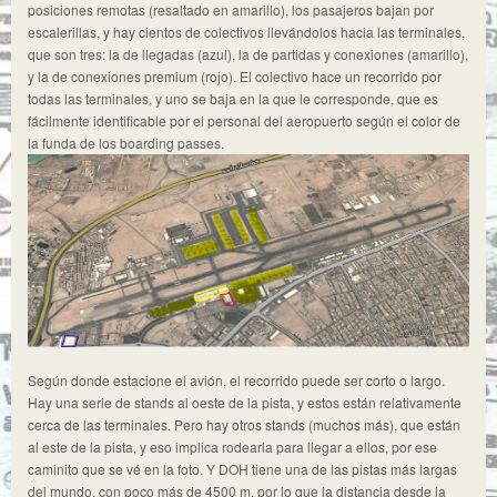
posiciones remotas (resaltado en amarillo), los pasajeros bajan por
escalerillas, y hay cientos de colectivos llevándolos hacia las terminales,
que son tres: la de llegadas (azul), la de partidas y conexiones (amarillo),
y la de conexiones premium (rojo). El colectivo hace un recorrido por
todas las terminales, y uno se baja en la que le corresponde, que es
fácilmente identificable por el personal del aeropuerto según el color de
la funda de los boarding passes.
Según donde estacione el avión, el recorrido puede ser corto o largo.
Hay una serie de stands al oeste de la pista, y estos están relativamente
cerca de las terminales. Pero hay otros stands (muchos más), que están
al este de la pista, y eso implica rodearla para llegar a ellos, por ese
caminito que se vé en la foto. Y DOH tiene una de las pistas más largas
del mundo, con poco más de 4500 m, por lo que la distancia desde la