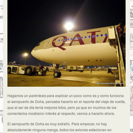
Hagamos un paréntesis para explicar un poco como es y como funciona
el aeropuerto de Doha, pensaba hacerlo en el reporte del viaje de vuelta,
que al ser de día tenía mejores fotos, pero ya que en muchos de los
comentarios mostraron interés al respecto, vamos a hacerlo ahora.
El aeropuerto de Doha es muy extraño. Para empezar, no hay
absolutamente ninguna manga, todos los aviones estacionan en