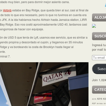
stado muy bien, pero para dormir mejor asiento cama.
por
Airbnb
estaba en Bay Ridge, que queda bien al sur, casi al final de
 de todo lo que era necesario, pero lo que no tuvimos en cuenta era
ALOJA
o JFK. A la ida habíamos hecho Airtrain hasta Jamaica station, LIRR
sta Bay Ridge. Eso nos costó aproximadamente USD 40, tardamos casi
s engorrosa de hacer con equipaje.
SUSCR
n de USD 5 que tenía de Lyft, usamos ese servicio, que es similar a
luyendo propina y descontado el cupón, y llegamos en 35 minutos
Ingresá tu
idge y va bordeando la costa de Brooklyn hasta llegar al
por mail 
ente.
rminal 7.
Tu
email
Suscr
Join 1,024
CATE
A319
A3
A318
AGP
Air Asia
Ai