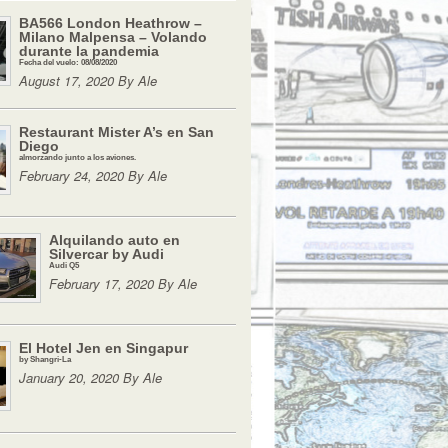
BA566 London Heathrow –
Milano Malpensa – Volando
durante la pandemia
Fecha del vuelo: 08/08/2020
August 17, 2020 By Ale
Restaurant Mister A’s en San
Diego
almorzando junto a los aviones.
February 24, 2020 By Ale
Alquilando auto en
Silvercar by Audi
Audi Q5
February 17, 2020 By Ale
El Hotel Jen en Singapur
by Shangri-La
January 20, 2020 By Ale