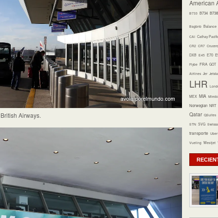
American A
B734
B738
B733
Bagbnb
Balance
CAI
Cathay Pacifi
CR2
CR7
Crucer
E70
E
DXB
E45
FRA
Flybe
GOT
Airlines
Jer
Jetsta
LHR
Lond
MIA
MEX
Miedo 
Norwegian
NRT
Qatar
British Airways.
QSuites
STN
SVG
Swissa
transporte
Uber
Vueling
Westjet
RECIEN