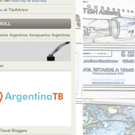
ur own
or
travel map
travel blog
at TripAdvisor
ls
ROLL
Aeropuertos Argentinos
Own
 Travel Bloggers