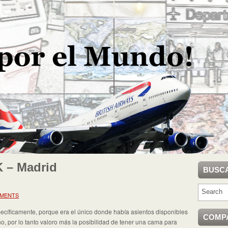
K – Madrid
BUSC
MMENTS
ecíficamente, porque era el único donde había asientos disponibles
COMP
o, por lo tanto valoro más la posibilidad de tener una cama para