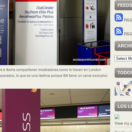
FEED
RSS 
RSS 
ARCH
Archivo
ys e Iberia compartieran mostradores como lo hacen en London
TODOS
parados, lo que es una lástima porque BA tiene un canal exclusivo
LOS L
View my p