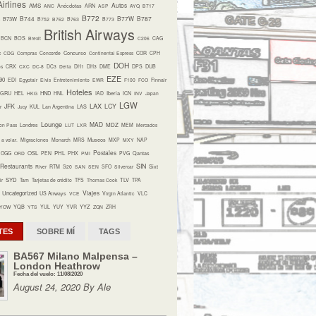
irlines
Autos
AMS
ANC
Anécdotas
ARN
ASP
AYQ
B717
B772
B744
B77W
B787
B73W
B752
B762
B763
B773
British Airways
BCN
BOS
Brexit
C206
CAG
Concurso
c
CDG
Compras
Concorde
Continental Express
COR
CPH
DOH
os
CRX
CXC
DC-8
DC3
Delta
DH1
DH3
DME
DPS
DUB
EZE
90
EDI
Egyptair
Elvis
Entretenimiento
EWR
F100
FCO
Finnair
Hoteles
HND
Iberia
GRU
HEL
HKG
HNL
IAD
ICN
INV
Japan
LGW
LAX
JFK
LCY
r
Jucy
KUL
Lan Argentina
LAS
Lounge
MAD
MDZ
on Pass
Londres
LUT
LXR
MEM
Mercados
Museos
a volar.
Migraciones
Monarch
MRS
MXP
MXY
NAP
Postales
OSL
PHL
OGG
ORD
PEN
PHX
PMI
PVG
Qantas
Restaurants
SIN
Sixt
River
RTM
S20
SAN
SEN
SFO
Silvercar
SYD
TLV
ir
Tam
Tarjetas de crédito
TFS
Thomas Cook
TPA
Viajes
Uncategorized
US Airways
VCE
Virgin Atlantic
VLC
YQB
YYZ
YOW
YTS
YUL
YUY
YVR
ZQN
ZRH
TES
SOBRE MÍ
TAGS
BA567 Milano Malpensa –
London Heathrow
Fecha del vuelo: 11/08/2020
August 24, 2020 By Ale