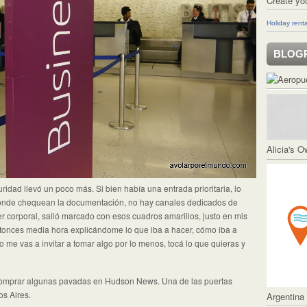
Create yo
Holiday renta
BLOG
Alicia's 
ridad llevó un poco más. Si bien había una entrada prioritaria, lo
 donde chequean la documentación, no hay canales dedicados de
r corporal, salió marcado con esos cuadros amarillos, justo en mis
ntonces media hora explicándome lo que iba a hacer, cómo iba a
i no me vas a invitar a tomar algo por lo menos, tocá lo que quieras y
 comprar algunas pavadas en Hudson News. Una de las puertas
s Aires.
Argentina