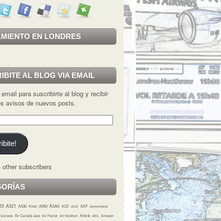
MIENTO EN LONDRES
IBITE AL BLOG VIA EMAIL
 email para suscribirte al blog y recibir
los avisos de nuevos posts.
ibite!
 other subscribers
GORÍAS
20
A321
A380
A330
A350
A340
ACE
ACK
AEP
Aeroméxico
r Canada
Air Canada Jazz
Air France
Air Nostrum
Airbnb
AKL
Amazon