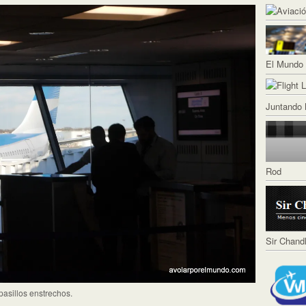
El Mundo 
Juntando 
Rod
Sir Chand
pasillos enstrechos.