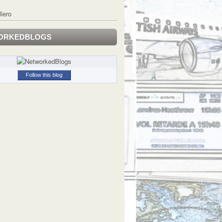
llero
ORKEDBLOGS
Follow this blog