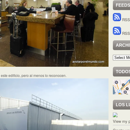
FEED
RSS 
RSS 
ARCH
Archivo
TODOS
este edificio, pero al menos lo reconocen.
LOS L
View my p