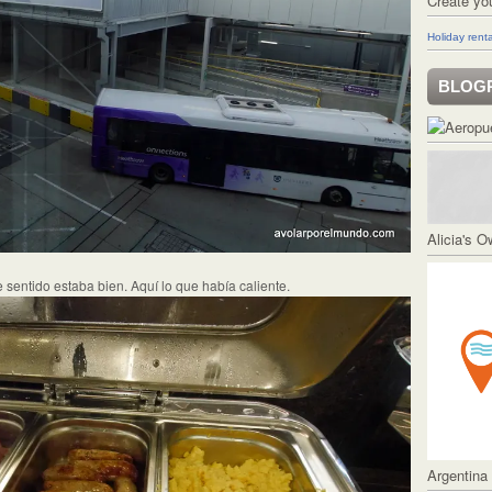
Create yo
Holiday renta
BLOG
Alicia's 
e sentido estaba bien. Aquí lo que había caliente.
Argentina