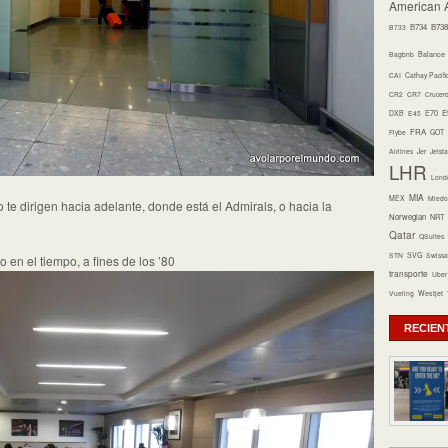
American A
B734
B738
B733
Bagbnb
Balance
CAI
Cathay Pacifi
CR2
CR7
Crucer
E70
E
DXB
E45
FRA
Flybe
GOT
Airlines
Jer
Jetsta
LHR
Lond
MIA
MEX
Miedo 
 te dirigen hacia adelante, donde está el Admirals, o hacia la
Norwegian
NRT
Qatar
QSuites
STN
SVG
Swissa
en el tiempo, a fines de los ’80
transporte
Uber
Vueling
Westjet
RECIEN