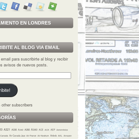
MIENTO EN LONDRES
IBITE AL BLOG VIA EMAIL
 email para suscribirte al blog y recibir
los avisos de nuevos posts.
ibite!
 other subscribers
GORÍAS
20
A321
A380
A330
A350
A340
ACE
ACK
AEP
Aeroméxico
r Canada
Air Canada Jazz
Air France
Air Nostrum
Airbnb
AKL
Amazon