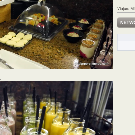
Viajero Mi
NETW
.