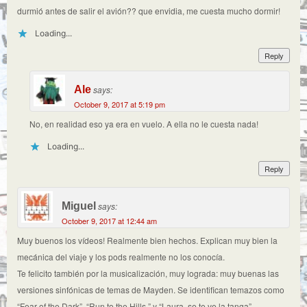
durmió antes de salir el avión?? que envidia, me cuesta mucho dormir!
Loading...
Reply
Ale
says:
October 9, 2017 at 5:19 pm
No, en realidad eso ya era en vuelo. A ella no le cuesta nada!
Loading...
Reply
Miguel
says:
October 9, 2017 at 12:44 am
Muy buenos los vídeos! Realmente bien hechos. Explican muy bien la
mecánica del viaje y los pods realmente no los conocía.
Te felicito también por la musicalización, muy lograda: muy buenas las
versiones sinfónicas de temas de Mayden. Se identifican temazos como
“Fear of the Dark”, “Run to the Hills ” y “Laura, se te ve la tanga”.