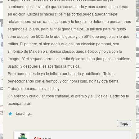
caminando, es inevitable que se sacuda todo y mas cuando lo aceleras
en edición. Quizás si haces clips mas cortos pueda quedar mejor
relatado, pero ya se, da mas laburo y te tenes que detener a pensar unos
segundos el plano, pero al final queda mejor. La música para mi gusto
tiene que ser un 50% de lo que te guste y un 50% que pegue con lo que
editas. El primero, si bien decís que es una elección personal, sea
sinfónico de Maiden o sinfónico clásico, queda épico, y no va con la
imagen. Y el segundo arranca medio épico también (tampoco lo hubiese
usado) y después si es acertada la música.
Pero bueno, desde ya te felicito por hacerlo y publicarlo. Te iras
perfeccionando con el tiempo, y con horas culo, no hay otra forma.
Trabajo demandante si los hay.
Un abrazo y cualquier cosa chiflame, el gremio y el Dios de la edición te
acompañarán!
Loading...
Reply
Ale
says: