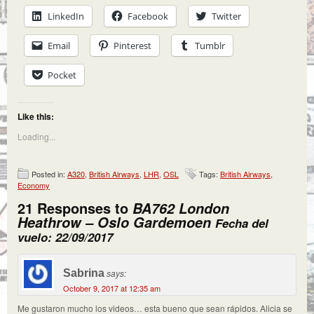
LinkedIn
Facebook
Twitter
Email
Pinterest
Tumblr
Pocket
Like this:
Loading...
Posted in:
A320
,
British Airways
,
LHR
,
OSL
Tags:
British Airways
,
Economy
21 Responses to
BA762 London
Heathrow – Oslo Gardemoen
Fecha del
vuelo: 22/09/2017
Sabrina
says:
October 9, 2017 at 12:35 am
Me gustaron mucho los videos… esta bueno que sean rápidos. Alicia se