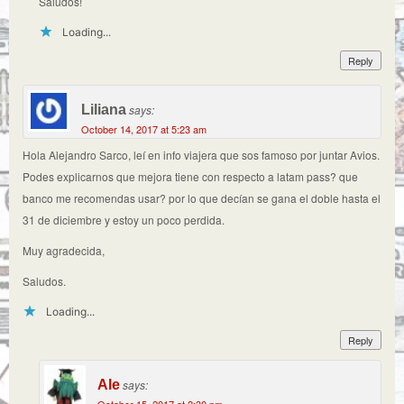
Saludos!
Loading...
Reply
Liliana
says:
October 14, 2017 at 5:23 am
Hola Alejandro Sarco, leí en info viajera que sos famoso por juntar Avios.
Podes explicarnos que mejora tiene con respecto a latam pass? que
banco me recomendas usar? por lo que decían se gana el doble hasta el
31 de diciembre y estoy un poco perdida.
Muy agradecida,
Saludos.
Loading...
Reply
Ale
says:
October 15, 2017 at 2:30 pm