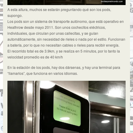
A esta altura, muchos se estarán preguntando qué son los pods,
supongo.
Los pods son un sistema de transporte autónomo, que está operativo en
Heathrow desde mayo 2011. Son unos cochecitos eléctricos,
individuales, que circulan por unas callecitas, y se guían
automáticamente, sin necesidad de rieles o nada por el estilo. Funcionan
a batería, por lo que no necesitan cables o rieles para recibir energía.
El recorrido total es de 3.9km, y se realiza en 5 minutos, por lo tanto la
velocidad promedio es de 40 km/h
En la estación de los pods, hay dos dársenas, y hay una terminal para
“llamarlos”, que funciona en varios idiomas.