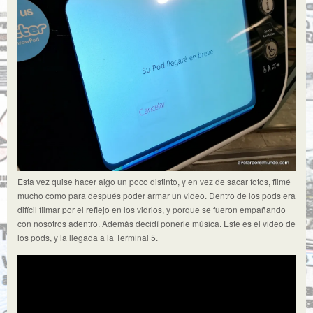
Esta vez quise hacer algo un poco distinto, y en vez de sacar fotos, filmé
mucho como para después poder armar un video. Dentro de los pods era
difícil filmar por el reflejo en los vidrios, y porque se fueron empañando
con nosotros adentro. Además decidí ponerle música. Este es el video de
los pods, y la llegada a la Terminal 5.