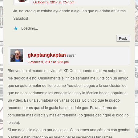
October 9, 2017 at 7:57 pm
Ja, no, creo que estaba ayudando a alguien que quedaba ahí atrás.
Saludos!
Loading...
Reply
gkaptangkaptan
says:
October 9, 2017 at 8:33 pm
Bienvenido al mundo del video!!! XD Que te puedo decir, ya sabes que
me dedico a esto. Casualmente el fin de semana me junte con un amigo
que se quiere meter de lleno como Youtuber. Llegue a la conclusión de
que no necesariamente los conocimientos y la técnica hacen popular a
un video. Es una sumatoria de varias cosas. Lo único que te puedo
recomendar es que si te gusta hacerlo, dale gas. Es una forma de
comunicar más directa y mas entretenida (no quiere decir que el blog no
lo sea).
Si me dejas, te digo un par de cosas. Si no tenes una cámara con gymbal
o algún estabilizador no es bueno hacer secuencias tan largas