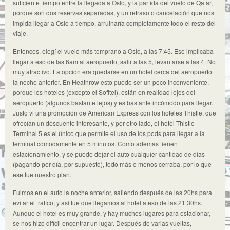
suficiente tiempo entre la llegada a Oslo, y la partida del vuelo de Qatar,
porque son dos reservas separadas, y un retraso o cancelación que nos
impida llegar a Oslo a tiempo, arruinaría completamente todo el resto del
viaje.
Entonces, elegí el vuelo más temprano a Oslo, a las 7:45. Eso implicaba
llegar a eso de las 6am al aeropuerto, salir a las 5, levantarse a las 4. No
muy atractivo. La opción era quedarse en un hotel cerca del aeropuerto
la noche anterior. En Heathrow esto puede ser un poco inconveniente,
porque los hoteles (excepto el Sofitel), están en realidad lejos del
aeropuerto (algunos bastante lejos) y es bastante incómodo para llegar.
Justo vi una promoción de American Express con los hoteles Thistle, que
ofrecían un descuento interesante, y por otro lado, el hotel Thistle
Terminal 5 es el único que permite el uso de los pods para llegar a la
terminal cómodamente en 5 minutos. Como además tienen
estacionamiento, y se puede dejar el auto cualquier cantidad de días
(pagando por día, por supuesto), todo más o menos cerraba, por lo que
ese fue nuestro plan.
Fuimos en el auto la noche anterior, saliendo después de las 20hs para
evitar el tráfico, y así fue que llegamos al hotel a eso de las 21:30hs.
Aunque el hotel es muy grande, y hay muchos lugares para estacionar,
se nos hizo difícil encontrar un lugar. Después de varias vueltas,