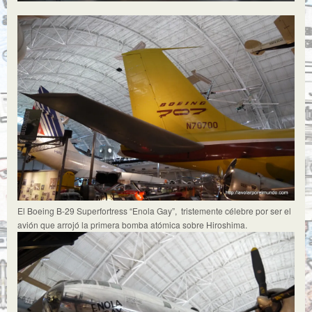
El Boeing B-29 Superfortress “Enola Gay”, tristemente célebre por ser el
avión que arrojó la primera bomba atómica sobre Hiroshima.