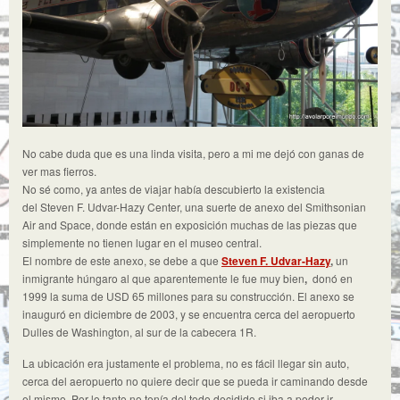
No cabe duda que es una linda visita, pero a mi me dejó con ganas de
ver mas fierros.
No sé como, ya antes de viajar había descubierto la existencia
del Steven F. Udvar-Hazy Center, una suerte de anexo del Smithsonian
Air and Space, donde están en exposición muchas de las piezas que
simplemente no tienen lugar en el museo central.
El nombre de este anexo, se debe a que
Steven F. Udvar-Hazy
,
un
inmigrante húngaro al que aparentemente le fue muy bien
,
donó en
1999 la suma de USD 65 millones para su construcción. El anexo se
inauguró en diciembre de 2003, y se encuentra cerca del aeropuerto
Dulles de Washington, al sur de la cabecera 1R.
La ubicación era justamente el problema, no es fácil llegar sin auto,
cerca del aeropuerto no quiere decir que se pueda ir caminando desde
el mismo. Por lo tanto no tenía del todo decidido si iba a poder ir.