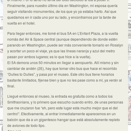
Finalmente, para nuestro último día en Washington, mi esposa quería
seguir visitando monumentos, de los que yo ya estaba harto. Así que
quedamos en ir cada uno por su lado, y encontrarnos por la tarde de
vuelta en el hotel.
Para llegar entonces, me tomé el bus 5A en L’Enfant Plaza, a la vuelta
nomás del Air & Space central (aunque dependiendo de donde estén
parando en Washington, puede ser más conveniente tomarlo en Rosslyn
y acortar un poco el viaje, ya que las líneas naranja y azul del metro
pasan por ambos lugares; es lo que hice a la vuelta).
El 5A demora unos 50 minutos en llegar a aeropuerto. Allí mismo y sin
cambiar de andén (2E), hay que tomar otro bus que hace el recorrido
“Dulles to Dulles”, y pasa por el museo. Este otro bus tiene horarios
bastante limitados, fíjense bien y que no les pase como a mí, ya verán al
final.
Llegué entonces al museo, la entrada es gratuita como a todos los
Smithsonians, y lo primero que escucho cuando entro, de unas personas
que me cruzaron fue “eh, pero este lugar esta mucho mejor que el del
centro!”. Efectivamente, al entrar inmediatamente aparecemos en un
balcón que da a un gigantesco hangar que está absolutamente repleto
de aviones de todo tipo.