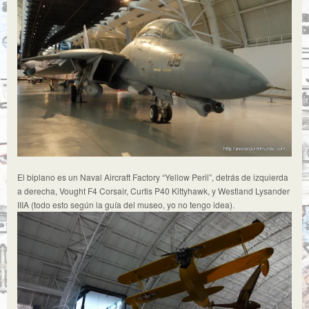
El biplano es un Naval Aircraft Factory “Yellow Peril”, detrás de izquierda
a derecha, Vought F4 Corsair, Curtis P40 Kittyhawk, y Westland Lysander
IIIA (todo esto según la guía del museo, yo no tengo idea).