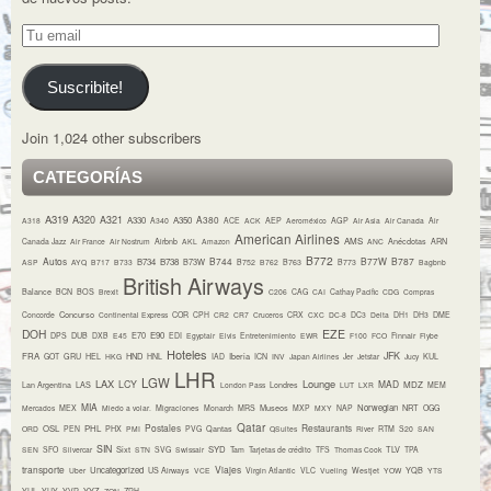
Tu
email
Suscribite!
Join 1,024 other subscribers
CATEGORÍAS
A319
A320
A321
A380
A330
A350
A318
A340
ACE
ACK
AEP
Aeroméxico
AGP
Air Asia
Air Canada
Air
American Airlines
AMS
Canada Jazz
Air France
Air Nostrum
Airbnb
AKL
Amazon
ANC
Anécdotas
ARN
B772
Autos
B744
B77W
B787
B734
B738
B73W
ASP
AYQ
B717
B733
B752
B762
B763
B773
Bagbnb
British Airways
Balance
BCN
BOS
Brexit
C206
CAG
CAI
Cathay Pacific
CDG
Compras
Concurso
Concorde
Continental Express
COR
CPH
CR2
CR7
Cruceros
CRX
CXC
DC-8
DC3
Delta
DH1
DH3
DME
DOH
EZE
E70
E90
DPS
DUB
DXB
E45
EDI
Egyptair
Elvis
Entretenimiento
EWR
F100
FCO
Finnair
Flybe
Hoteles
JFK
FRA
HND
Iberia
GOT
GRU
HEL
HKG
HNL
IAD
ICN
INV
Japan Airlines
Jer
Jetstar
Jucy
KUL
LHR
LGW
LAX
Lounge
LCY
MAD
MDZ
Lan Argentina
LAS
London Pass
Londres
LUT
LXR
MEM
MIA
Museos
Norwegian
NRT
Mercados
MEX
Miedo a volar.
Migraciones
Monarch
MRS
MXP
MXY
NAP
OGG
Qatar
Postales
Restaurants
OSL
PHL
ORD
PEN
PHX
PMI
PVG
Qantas
QSuites
River
RTM
S20
SAN
SIN
Sixt
SYD
TLV
SEN
SFO
Silvercar
STN
SVG
Swissair
Tam
Tarjetas de crédito
TFS
Thomas Cook
TPA
transporte
Viajes
Uncategorized
YQB
Uber
US Airways
VCE
Virgin Atlantic
VLC
Vueling
Westjet
YOW
YTS
YYZ