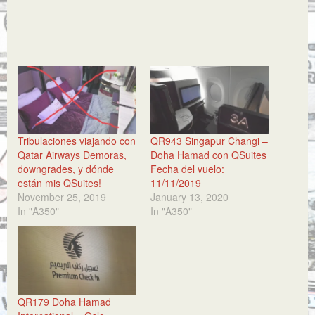
Tribulaciones viajando con
QR943 Singapur Changi –
Qatar Airways Demoras,
Doha Hamad con QSuites
downgrades, y dónde
Fecha del vuelo:
están mis QSuites!
11/11/2019
November 25, 2019
January 13, 2020
In "A350"
In "A350"
QR179 Doha Hamad