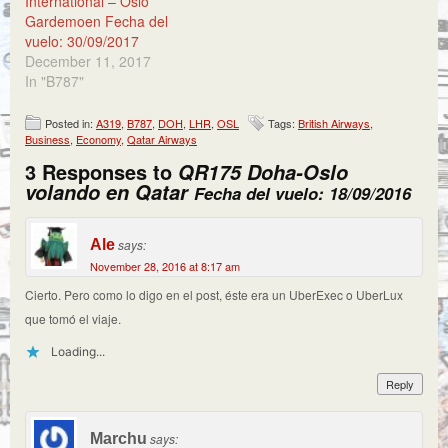
International – Oslo
Gardemoen Fecha del
vuelo: 30/09/2017
December 11, 2017
In "B787"
Posted in:
A319
,
B787
,
DOH
,
LHR
,
OSL
Tags:
British Airways
,
Business
,
Economy
,
Qatar Airways
3 Responses to
QR175 Doha-Oslo
volando en Qatar
Fecha del vuelo: 18/09/2016
Ale
says:
November 28, 2016 at 8:17 am
Cierto. Pero como lo digo en el post, éste era un UberExec o UberLux
que tomó el viaje.
Loading...
Reply
Marchu
says: