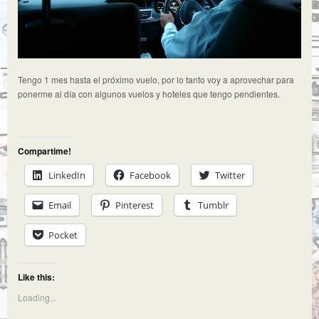
Tengo 1 mes hasta el próximo vuelo, por lo tanto voy a aprovechar para
ponerme al día con algunos vuelos y hoteles que tengo pendientes.
Compartime!
LinkedIn
Facebook
Twitter
Email
Pinterest
Tumblr
Pocket
Like this:
Loading...