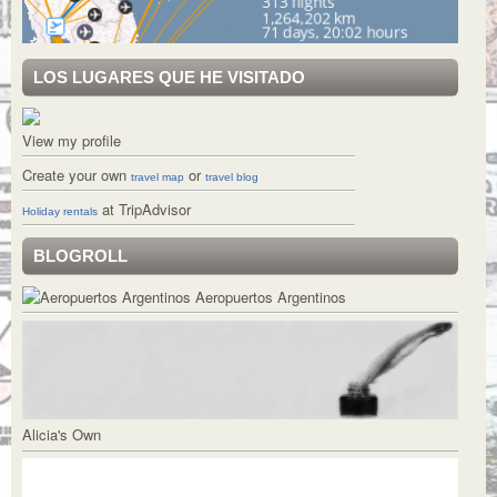
LOS LUGARES QUE HE VISITADO
View my profile
Create your own
or
travel map
travel blog
at TripAdvisor
Holiday rentals
BLOGROLL
Aeropuertos Argentinos
Alicia's Own