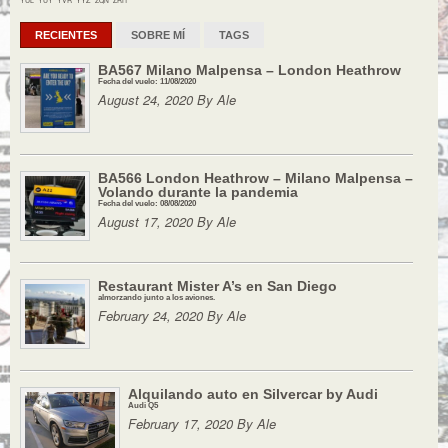
YUL
YUY
YVR
ZQN
ZRH
RECIENTES
SOBRE MÍ
TAGS
BA567 Milano Malpensa – London Heathrow
Fecha del vuelo: 11/08/2020
August 24, 2020 By Ale
BA566 London Heathrow – Milano Malpensa –
Volando durante la pandemia
Fecha del vuelo: 08/08/2020
August 17, 2020 By Ale
Restaurant Mister A’s en San Diego
almorzando junto a los aviones.
February 24, 2020 By Ale
Alquilando auto en Silvercar by Audi
Audi Q5
February 17, 2020 By Ale