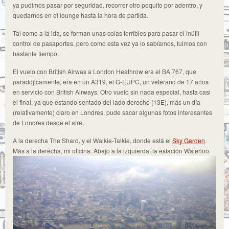
ya pudimos pasar por seguridad, recorrer otro poquito por adentro, y
quedarnos en el lounge hasta la hora de partida.
Tal como a la ida, se forman unas colas terribles para pasar el inútil
control de pasaportes, pero como esta vez ya lo sabíamos, fuimos con
bastante tiempo.
El vuelo con British Airwas a London Heathrow era el BA 767, que
paradójicamente, era en un A319, el G-EUPC, un veterano de 17 años
en servicio con British Airways. Otro vuelo sin nada especial, hasta casi
el final, ya que estando sentado del lado derecho (13E), más un día
(relativamente) claro en Londres, pude sacar algunas fotos interesantes
de Londres desde el aire.
A la derecha The Shard, y el Walkie-Talkie, donde está el
Sky Garden
.
Más a la derecha, mi oficina. Abajo a la izquierda, la estación Waterloo.