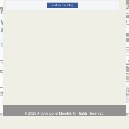
Follow this blog
© 2026
A Volar por el Mundo!
. All Rights Reserved.
Powered by
and
ThemeMag
WordPress