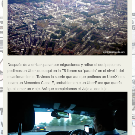
Después de aterrizar, pasar por migraciones y retirar el equipaje, nos
pedimos un Uber, que aquí en la T5 tienen su “parada” en el nivel 1 del
estacionamiento. Tuvimos la suerte que aunque pedimos un UberX nos
tocara un Mercedes Clase E, probablemente un UberExec que quería
igual tomar un viaje. Así que completamos el viaje a todo lujo.