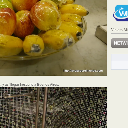
Viajero Mi
NETW
y así llegar fresquito a Buenos Aires.