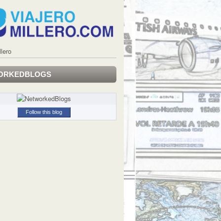
llero
ORKEDBLOGS
Follow this blog