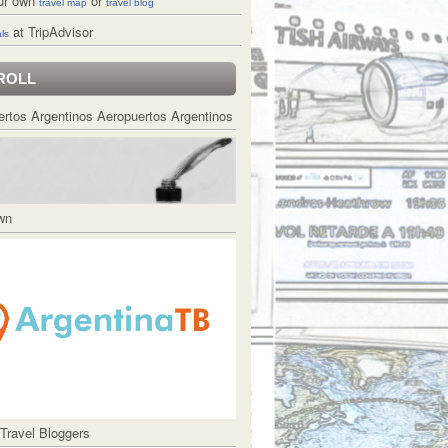
ur own
or
travel map
travel blog
at TripAdvisor
ls
ROLL
Aeropuertos Argentinos
Own
 Travel Bloggers