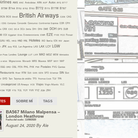
irlines
Autos
AMS
ANC
Anécdotas
ARN
ASP
AYQ
B717
B772
B744
B77W
B787
B73W
B752
B762
B763
B773
British Airways
BCN
BOS
Brexit
C206
CAG
Concurso
c
CDG
Compras
Concorde
Continental Express
COR
CPH
DOH
os
CRX
CXC
DC-8
DC3
Delta
DH1
DH3
DME
DPS
DUB
EZE
90
EDI
Egyptair
Elvis
Entretenimiento
EWR
F100
FCO
Finnair
Hoteles
HND
Iberia
GRU
HEL
HKG
HNL
IAD
ICN
INV
Japan
LGW
LAX
JFK
LCY
r
Jucy
KUL
Lan Argentina
LAS
Lounge
MAD
MDZ
on Pass
Londres
LUT
LXR
MEM
Mercados
Museos
a volar.
Migraciones
Monarch
MRS
MXP
MXY
NAP
Postales
OSL
PHL
OGG
ORD
PEN
PHX
PMI
PVG
Qantas
Restaurants
SIN
Sixt
River
RTM
S20
SAN
SEN
SFO
Silvercar
SYD
TLV
ir
Tam
Tarjetas de crédito
TFS
Thomas Cook
TPA
Viajes
Uncategorized
US Airways
VCE
Virgin Atlantic
VLC
YQB
YYZ
YOW
YTS
YUL
YUY
YVR
ZQN
ZRH
TES
SOBRE MÍ
TAGS
BA567 Milano Malpensa –
London Heathrow
Fecha del vuelo: 11/08/2020
August 24, 2020 By Ale