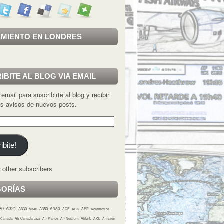
MIENTO EN LONDRES
IBITE AL BLOG VIA EMAIL
 email para suscribirte al blog y recibir
los avisos de nuevos posts.
ibite!
 other subscribers
GORÍAS
20
A321
A380
A330
A350
A340
ACE
ACK
AEP
Aeroméxico
r Canada
Air Canada Jazz
Air France
Air Nostrum
Airbnb
AKL
Amazon