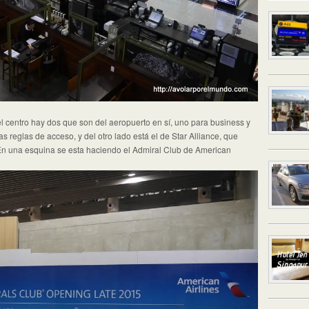
el centro hay dos que son del aeropuerto en sí, uno para business y
las reglas de acceso, y del otro lado está el de Star Alliance, que
 En una esquina se esta haciendo el Admiral Club de American