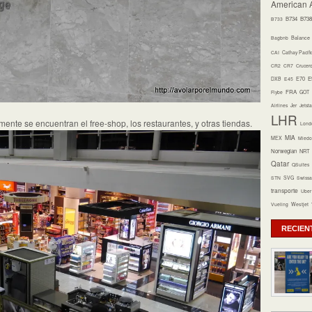
American A
B734
B738
B733
Bagbnb
Balance
CAI
Cathay Pacifi
CR2
CR7
Crucer
E70
E
DXB
E45
FRA
Flybe
GOT
Airlines
Jer
Jetsta
LHR
mente se encuentran el free-shop, los restaurantes, y otras tiendas.
Lond
MIA
MEX
Miedo 
Norwegian
NRT
Qatar
QSuites
STN
SVG
Swissa
transporte
Uber
Vueling
Westjet
RECIEN