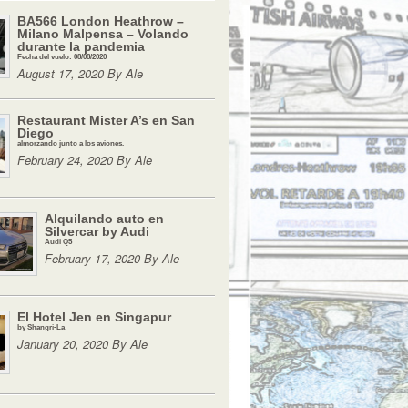
BA566 London Heathrow –
Milano Malpensa – Volando
durante la pandemia
Fecha del vuelo: 08/08/2020
August 17, 2020 By Ale
Restaurant Mister A’s en San
Diego
almorzando junto a los aviones.
February 24, 2020 By Ale
Alquilando auto en
Silvercar by Audi
Audi Q5
February 17, 2020 By Ale
El Hotel Jen en Singapur
by Shangri-La
January 20, 2020 By Ale