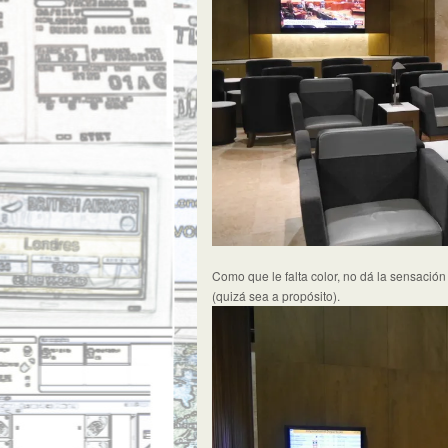
Como que le falta color, no dá la sensaci
(quizá sea a propósito).