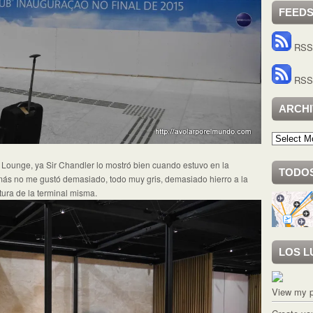
FEED
RSS 
RSS 
ARCH
Archivo
 Lounge, ya Sir Chandler lo mostró bien cuando estuvo en la
TODOS
ás no me gustó demasiado, todo muy gris, demasiado hierro a la
tura de la terminal misma.
LOS L
View my p