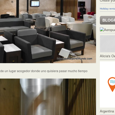
Create yo
Holiday renta
BLOG
Alicia's 
ón de un lugar acogedor donde uno quisiera pasar mucho tiempo
Argentina