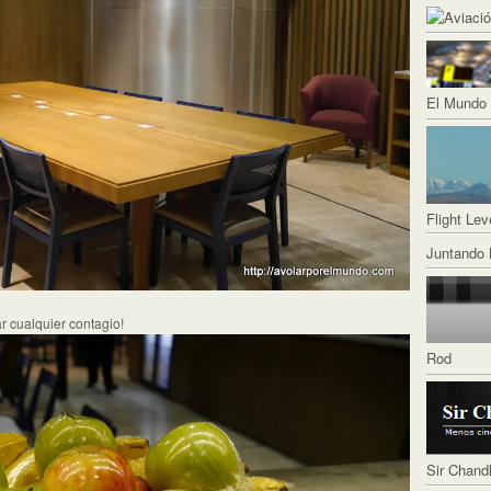
El Mundo 
Flight Lev
Juntando 
ar cualquier contagio!
Rod
Sir Chand