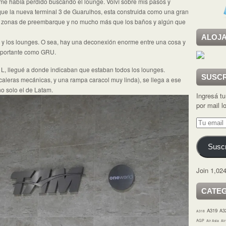
e había perdido buscando el lounge. Volví sobre mis pasos y
ue la nueva terminal 3 de Guarulhos, esta construida como una gran
s y zonas de preembarque y no mucho más que los baños y algún que
ALOJA
es y los lounges. O sea, hay una deconexión enorme entre una cosa y
importante como GRU.
 L, llegué a donde indicaban que estaban todos los lounges.
SUSCR
aleras mecánicas, y una rampa caracol muy linda), se llega a ese
o solo el de Latam.
Ingresá tu
por mail 
Tu
email
Suscr
Join 1,024
CATE
A319
A3
A318
AGP
Air Asia
Ai