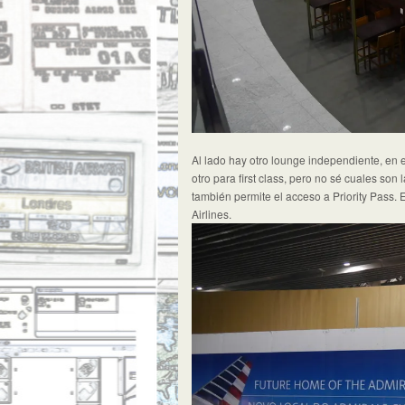
Al lado hay otro lounge independiente, en 
otro para first class, pero no sé cuales son 
también permite el acceso a Priority Pass.
Airlines.