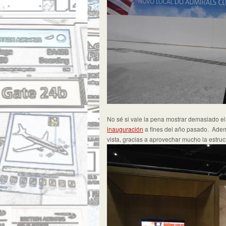
No sé si vale la pena mostrar demasiado el
inauguración
a fines del año pasado. Adem
vista, gracias a aprovechar mucho la estruc