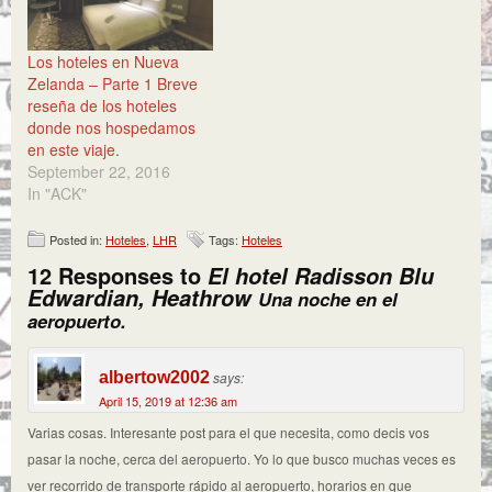
Los hoteles en Nueva
Zelanda – Parte 1 Breve
reseña de los hoteles
donde nos hospedamos
en este viaje.
September 22, 2016
In "ACK"
Posted in:
Hoteles
,
LHR
Tags:
Hoteles
12 Responses to
El hotel Radisson Blu
Edwardian, Heathrow
Una noche en el
aeropuerto.
albertow2002
says:
April 15, 2019 at 12:36 am
Varias cosas. Interesante post para el que necesita, como decis vos
pasar la noche, cerca del aeropuerto. Yo lo que busco muchas veces es
ver recorrido de transporte rápido al aeropuerto, horarios en que