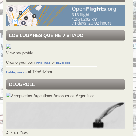
LOS LUGARES QUE HE VISITADO
View my profile
Create your own
or
travel map
travel blog
at TripAdvisor
Holiday rentals
BLOGROLL
Aeropuertos Argentinos
Alicia's Own