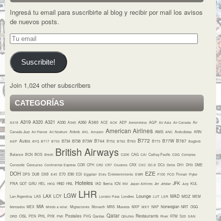
Ingresá tu email para suscribirte al blog y recibir por mail los avisos
de nuevos posts.
Tu
email
Suscribite!
Join 1,024 other subscribers
CATEGORÍAS
A319
A320
A321
A380
A330
A350
A318
A340
ACE
ACK
AEP
Aeroméxico
AGP
Air Asia
Air Canada
Air
American Airlines
AMS
Canada Jazz
Air France
Air Nostrum
Airbnb
AKL
Amazon
ANC
Anécdotas
ARN
B772
Autos
B744
B77W
B787
B734
B738
B73W
ASP
AYQ
B717
B733
B752
B762
B763
B773
Bagbnb
British Airways
Balance
BCN
BOS
Brexit
C206
CAG
CAI
Cathay Pacific
CDG
Compras
Concurso
Concorde
Continental Express
COR
CPH
CR2
CR7
Cruceros
CRX
CXC
DC-8
DC3
Delta
DH1
DH3
DME
DOH
EZE
E70
E90
DPS
DUB
DXB
E45
EDI
Egyptair
Elvis
Entretenimiento
EWR
F100
FCO
Finnair
Flybe
Hoteles
JFK
FRA
HND
Iberia
GOT
GRU
HEL
HKG
HNL
IAD
ICN
INV
Japan Airlines
Jer
Jetstar
Jucy
KUL
LHR
LGW
LAX
Lounge
LCY
MAD
MDZ
Lan Argentina
LAS
London Pass
Londres
LUT
LXR
MEM
MIA
Museos
Norwegian
NRT
Mercados
MEX
Miedo a volar.
Migraciones
Monarch
MRS
MXP
MXY
NAP
OGG
Qatar
Postales
Restaurants
OSL
PHL
ORD
PEN
PHX
PMI
PVG
Qantas
QSuites
River
RTM
S20
SAN