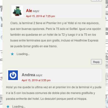
Ale
says:
April 15, 2019 at 7:25 pm
Claro, la terminal 2 tiene el Premier Inn y el Yotel si no me equivoco,
que son buenas opciones. Pero la T5 solo el Sofitel. Igual una opción
también es quedarse en un hotel de la T2 y luego ir a la T5 en los
buses entre terminales que son gratis, incluso el Heathrow Express
se puede tomar gratis en ese tramo.
Loading...
Reply
Andrea
says:
April 15, 2019 at 3:55 pm
Hola! yo me quede la ultima vez en el premier inn de la terminal 4 y pude
ir a la 5 con los buses comunes de doble piso de manera gratituita y
paraba enfrente del hotel. Lo descubri porque perdi el Hoppa.
Loading...