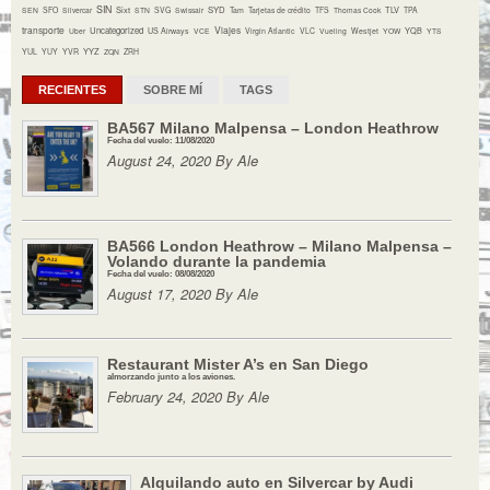
SIN
Sixt
SYD
TLV
SEN
SFO
Silvercar
STN
SVG
Swissair
Tam
Tarjetas de crédito
TFS
Thomas Cook
TPA
transporte
Viajes
Uncategorized
YQB
Uber
US Airways
VCE
Virgin Atlantic
VLC
Vueling
Westjet
YOW
YTS
YYZ
YUL
YUY
YVR
ZQN
ZRH
RECIENTES
SOBRE MÍ
TAGS
BA567 Milano Malpensa – London Heathrow
Fecha del vuelo: 11/08/2020
August 24, 2020 By Ale
BA566 London Heathrow – Milano Malpensa –
Volando durante la pandemia
Fecha del vuelo: 08/08/2020
August 17, 2020 By Ale
Restaurant Mister A’s en San Diego
almorzando junto a los aviones.
February 24, 2020 By Ale
Alquilando auto en Silvercar by Audi