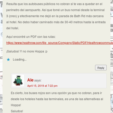
Resulta que los autobuses públicos no cobran si te vas a quedar en el
perímetro del aeropuerto. Así que tomé un bus normal desde la terminal
3 (creo) y efectivamente me dejó en la parada de Bath Rd más cercana
al hotel. No debo haber caminado más de 30-40 metros hasta la entrada
del hotel.
Aquí encontré un PDF con las rutas:
https://www.heathrow.com/file_source/Company/Static/PDF/Heathrowcommute
¡Saludos! Y no more Hoppa :p
Loading...
Reply
Ale
says:
April 15, 2019 at 7:22 pm
Es cierto, los buses rojos son una opción ya que no cobran, para ir
desde los hoteles hasta las terminales, es una de las alternativas al
Hoppa!
Saludos!