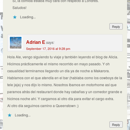
Sí, la comida estaba muy cara con respecto a Londres.
Saludos!
Loading...
Reply
Adrian E
says:
September 17, 2016 at 9:28 pm
Hola Ale, vengo siguiendo tu viaje y también leyendo el blog de Alicia.
Hicimos prácticamente el mismo recorrido en mayo pasado. Y oh
casualidad terminamos llegando un día ya de noche a Makarora.
Hablamos con el que atendía en el bar (hablaba como los cowboys de la
tele jaja) y nos dijo lo mismo. Nosotros íbamos en motorhome así que
paramos atrás del restaurant donde hay cabañas y un comedor grande e
hicimos noche ahí. Y cargamos al otro día para evitar el cargo extra.
Al otro día seguimos camino a Queenstown ;)
Loading...
Reply