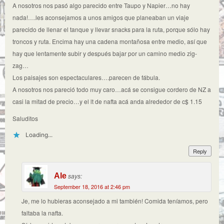
A nosotros nos pasó algo parecido entre Taupo y Napier…no hay
nada!….les aconsejamos a unos amigos que planeaban un viaje
parecido de llenar el tanque y llevar snacks para la ruta, porque sólo hay
troncos y ruta. Encima hay una cadena montañosa entre medio, así que
hay que lentamente subir y después bajar por un camino medio zig-
zag…
Los paisajes son espectaculares….parecen de fábula.
A nosotros nos pareció todo muy caro…acá se consigue cordero de NZ a
casi la mitad de precio…y el lt de nafta acá anda alrededor de c$ 1.15
Saluditos
Loading...
Reply
Ale
says:
September 18, 2016 at 2:46 pm
Je, me lo hubieras aconsejado a mi también! Comida teníamos, pero
faltaba la nafta.