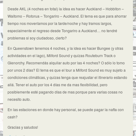
Desde AKL (4 noches en total) la idea es hacer Auckland – Hobbiton –
Waitomo – Rotorua – Tongariro – Auckland. El tema es que para ahorrar
tiempo nos moveríamos por la tarde/noche y hay tramos largos,
especialmente el regreso desde Tongariro a Auckland… no tendré
problemas si soy ciudadoso, cierto?
En Queenstown tenemos 4 noches, y la idea es hacer Bungee (y otras
actividades en el lago), Milford Sound y quizas Routeburn Track o
Glenorchy. Recomendás alquilar auto por las 4 noches? O sólo lo tomo
por unos 2 días? El tema es que el tour a Milford Sound es muy sujeto a
condiciones climáticas, y quizas tenga que reajustar el itinerario estando
allá. Tener el auto por los 4 días me da mas flexibilidad, pero
posiblemente esté pagando días de mas porque para varias cosas no
necesito auto.
En las estaciones en donde hay personal, se puede pagar la nafta con
cash?
Gracias y saludos!