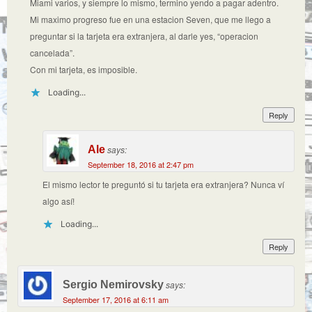
Miami varios, y siempre lo mismo, termino yendo a pagar adentro.
Mi maximo progreso fue en una estacion Seven, que me llego a
preguntar si la tarjeta era extranjera, al darle yes, “operacion
cancelada”.
Con mi tarjeta, es imposible.
Loading...
Reply
Ale
says:
September 18, 2016 at 2:47 pm
El mismo lector te preguntó si tu tarjeta era extranjera? Nunca ví
algo así!
Loading...
Reply
Sergio Nemirovsky
says:
September 17, 2016 at 6:11 am