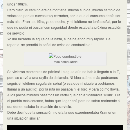
unos 100km.
Pero claro, el camino era de montaña, mucha subida, mucho cambio de
velocidad por las curvas muy cerradas, por lo que el consumo debía ser
más alto. Eran las 19hs, ya de noche, y mi teléfono no tenía señal, por lo
que no podía ni buscar con seguridad dónde estaba la próxima estación
de servicio.
Yo iba mirando la aguja de la nafta, e iba bajando muy rápido. De
repente, se prendió la señal de aviso de combustible!
Poco combustible
Se vivieron momentos de pánico! La aguja aún no había llegado a la E,
pero se clavó a una rayita de distancia. Ni idea cuánto más podríamos
seguir, el teléfono seguía sin señal (o sea que ni siquiera podríamos
llamar a un auxilio), por la ruta no pasaba ni el loro, y para colmo llovía.
A los pocos minutos pasamos un cartel que decía “Makarora 18km”. Era
el pueblo más cercano, había que llegar ahí, pero no sabía realmente si
era donde estaba la estación de servicio.
Debo decir que la sensación no era la que experimentaba Kramer en
una situación similar.