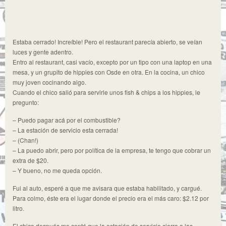
Estaba cerrado! Increíble! Pero el restaurant parecía abierto, se veían
luces y gente adentro.
Entro al restaurant, casi vacío, excepto por un tipo con una laptop en una
mesa, y un grupito de hippies con Osde en otra. En la cocina, un chico
muy joven cocinando algo.
Cuando el chico salió para servirle unos fish & chips a los hippies, le
pregunto:
– Puedo pagar acá por el combustible?
– La estación de servicio esta cerrada!
– (Chan!)
– La puedo abrir, pero por política de la empresa, te tengo que cobrar un
extra de $20
.
– Y bueno, no me queda opción.
Fui al auto, esperé a que me avisara que estaba habilitado, y cargué.
Para colmo, éste era el lugar donde el precio era el más caro: $2.12
por
litro.
El chico después me contó que la estación de servicio cierra a las