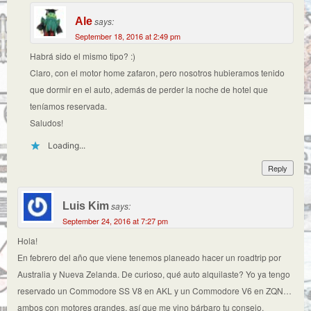
Ale
says:
September 18, 2016 at 2:49 pm
Habrá sido el mismo tipo? :)
Claro, con el motor home zafaron, pero nosotros hubieramos tenido
que dormir en el auto, además de perder la noche de hotel que
teníamos reservada.
Saludos!
Loading...
Reply
Luis Kim
says:
September 24, 2016 at 7:27 pm
Hola!
En febrero del año que viene tenemos planeado hacer un roadtrip por
Australia y Nueva Zelanda. De curioso, qué auto alquilaste? Yo ya tengo
reservado un Commodore SS V8 en AKL y un Commodore V6 en ZQN…
ambos con motores grandes, así que me vino bárbaro tu consejo.