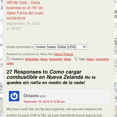
QR180 Oslo – Doha
business en el 787 de
Qatar Fecha del vuelo:
04/09/2016
September 19, 2016
In "B787"
Show currencies in
Powered by LocalCurrency. Rates from
Yahoo! Finance
Posted in:
Anécdotas
,
Autos
,
transporte
,
Viajes
Tags:
Autos
,
transporte
,
viajes
27 Responses to
Como cargar
combustible en Nueva Zelanda
No te
quedes sin nafta en medio de la nada!
Octavio
says:
September 16, 2016 at 12:06 am
Muy buen post! Ale, tiro tip para argentos, veo que esa maquina del
surtidor es para CHIP & PIN, va a ser importante buscar alguna que