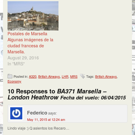
Postales de Marsella
Algunas imágenes de la
ciudad francesa de
Marsella.
August 29, 2016
In "MRS"
Posted in:
A320
,
British Airways
,
LHR
,
MRS
Tags:
British Airways
,
Economy
10 Responses to
BA371 Marsella –
London Heathrow
Fecha del vuelo: 06/04/2015
Federico
says:
May 11, 2015 at 12:24 am
Lindo viaje :) Q asientos los Recaro…