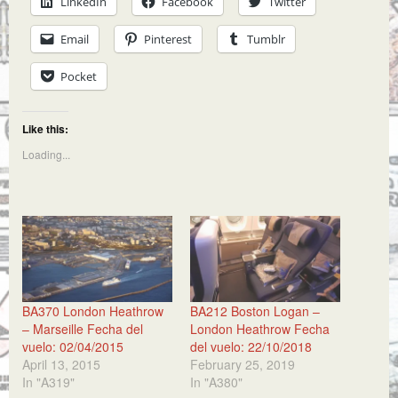
LinkedIn
Facebook
Twitter
Email
Pinterest
Tumblr
Pocket
Like this:
Loading...
BA370 London Heathrow
BA212 Boston Logan –
– Marseille Fecha del
London Heathrow Fecha
vuelo: 02/04/2015
del vuelo: 22/10/2018
April 13, 2015
February 25, 2019
In "A319"
In "A380"