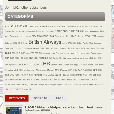
Join 1,024 other subscribers
CATEGORÍAS
A319
A320
A321
A380
A330
A350
A318
A340
ACE
ACK
AEP
Aeroméxico
AGP
Air Asia
Air Canada
Air
American Airlines
AMS
Canada Jazz
Air France
Air Nostrum
Airbnb
AKL
Amazon
ANC
Anécdotas
ARN
B772
Autos
B744
B77W
B787
B734
B738
B73W
ASP
AYQ
B717
B733
B752
B762
B763
B773
Bagbnb
British Airways
Balance
BCN
BOS
Brexit
C206
CAG
CAI
Cathay Pacific
CDG
Compras
Concurso
Concorde
Continental Express
COR
CPH
CR2
CR7
Cruceros
CRX
CXC
DC-8
DC3
Delta
DH1
DH3
DME
DOH
EZE
E70
E90
DPS
DUB
DXB
E45
EDI
Egyptair
Elvis
Entretenimiento
EWR
F100
FCO
Finnair
Flybe
Hoteles
JFK
FRA
HND
Iberia
GOT
GRU
HEL
HKG
HNL
IAD
ICN
INV
Japan Airlines
Jer
Jetstar
Jucy
KUL
LHR
LGW
LAX
Lounge
LCY
MAD
MDZ
Lan Argentina
LAS
London Pass
Londres
LUT
LXR
MEM
MIA
Museos
Norwegian
NRT
Mercados
MEX
Miedo a volar.
Migraciones
Monarch
MRS
MXP
MXY
NAP
OGG
Qatar
Postales
Restaurants
OSL
PHL
ORD
PEN
PHX
PMI
PVG
Qantas
QSuites
River
RTM
S20
SAN
SIN
Sixt
SYD
TLV
SEN
SFO
Silvercar
STN
SVG
Swissair
Tam
Tarjetas de crédito
TFS
Thomas Cook
TPA
transporte
Viajes
Uncategorized
YQB
Uber
US Airways
VCE
Virgin Atlantic
VLC
Vueling
Westjet
YOW
YTS
YYZ
YUL
YUY
YVR
ZQN
ZRH
RECIENTES
SOBRE MÍ
TAGS
BA567 Milano Malpensa – London Heathrow
Fecha del vuelo: 11/08/2020