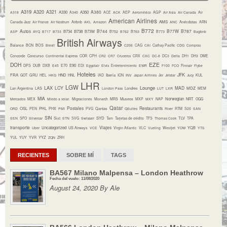
A319
A320
A321
A380
A330
A350
A318
A340
ACE
ACK
AEP
Aeroméxico
AGP
Air Asia
Air Canada
Air
American Airlines
AMS
Canada Jazz
Air France
Air Nostrum
Airbnb
AKL
Amazon
ANC
Anécdotas
ARN
B772
Autos
B744
B77W
B787
B734
B738
B73W
ASP
AYQ
B717
B733
B752
B762
B763
B773
Bagbnb
British Airways
Balance
BCN
BOS
Brexit
C206
CAG
CAI
Cathay Pacific
CDG
Compras
Concurso
Concorde
Continental Express
COR
CPH
CR2
CR7
Cruceros
CRX
CXC
DC-8
DC3
Delta
DH1
DH3
DME
DOH
EZE
E70
E90
DPS
DUB
DXB
E45
EDI
Egyptair
Elvis
Entretenimiento
EWR
F100
FCO
Finnair
Flybe
Hoteles
JFK
FRA
HND
Iberia
GOT
GRU
HEL
HKG
HNL
IAD
ICN
INV
Japan Airlines
Jer
Jetstar
Jucy
KUL
LHR
LGW
LAX
Lounge
LCY
MAD
MDZ
Lan Argentina
LAS
London Pass
Londres
LUT
LXR
MEM
MIA
Museos
Norwegian
NRT
Mercados
MEX
Miedo a volar.
Migraciones
Monarch
MRS
MXP
MXY
NAP
OGG
Qatar
Postales
Restaurants
OSL
PHL
ORD
PEN
PHX
PMI
PVG
Qantas
QSuites
River
RTM
S20
SAN
SIN
Sixt
SYD
TLV
SEN
SFO
Silvercar
STN
SVG
Swissair
Tam
Tarjetas de crédito
TFS
Thomas Cook
TPA
transporte
Viajes
Uncategorized
YQB
Uber
US Airways
VCE
Virgin Atlantic
VLC
Vueling
Westjet
YOW
YTS
YYZ
YUL
YUY
YVR
ZQN
ZRH
RECIENTES
SOBRE MÍ
TAGS
BA567 Milano Malpensa – London Heathrow
Fecha del vuelo: 11/08/2020
August 24, 2020 By Ale