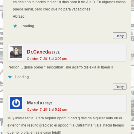
es decir no te podes tomar 10 días para ir de A a B. En algunos casos
puede servir, pero creo que no para vacaciones.
Abrazo!
Loading...
Reply
Dr.Caneda
says:
October 7, 2016 at 3:05 pm
Perdon… quise poner “Relocation”, me agarro dislexia al tipear!!!
Loading...
Reply
Marchu
says:
October 7, 2016 at 5:26 pm
Muy interesante!! Para alguna oportunidad q decida alquilar auto en el
exterior, me resultó gracioso el apodo ” la Catramina ” jaja, hacia tiempo
que no lo oía, en este caso leía!!!