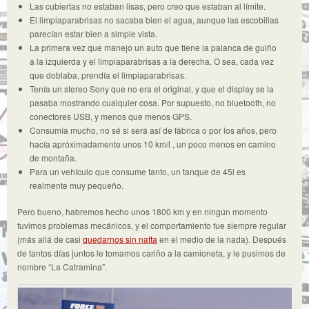
Las cubiertas no estaban lisas, pero creo que estaban al límite.
El limpiaparabrisas no sacaba bien el agua, aunque las escobillas
parecían estar bien a simple vista.
La primera vez que manejo un auto que tiene la palanca de guiño
a la izquierda y el limpiaparabrisas a la derecha. O sea, cada vez
que doblaba, prendía el limpiaparabrisas.
Tenía un stereo Sony que no era el original, y que el display se la
pasaba mostrando cualquier cosa. Por supuesto, no bluetooth, no
conectores USB, y menos que menos GPS.
Consumía mucho, no sé si será así de fábrica o por los años, pero
hacía apróximadamente unos 10 km/l , un poco menos en camino
de montaña.
Para un vehículo que consume tanto, un tanque de 45l es
realmente muy pequeño.
Pero bueno, habremos hecho unos 1800 km y en ningún momento
tuvimos problemas mecánicos, y el comportamiento fue siempre regular
(más allá de casi
quedarnos sin nafta
en el medio de la nada). Después
de tantos días juntos le tomamos cariño a la camioneta, y le pusimos de
nombre “La Catramina”.