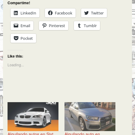
Compartime!
LinkedIn
Facebook
Twitter
Email
Pinterest
Tumblr
Pocket
Like this:
Loading...
Alquilando autos en Sixt
Alquilando auto en