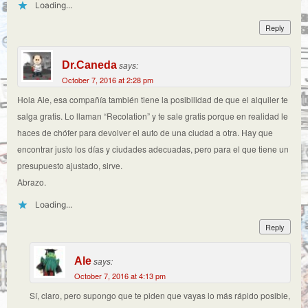
Loading...
Reply
Dr.Caneda
says:
October 7, 2016 at 2:28 pm
Hola Ale, esa compañía también tiene la posibilidad de que el alquiler te
salga gratis. Lo llaman “Recolation” y te sale gratis porque en realidad le
haces de chófer para devolver el auto de una ciudad a otra. Hay que
encontrar justo los días y ciudades adecuadas, pero para el que tiene un
presupuesto ajustado, sirve.
Abrazo.
Loading...
Reply
Ale
says:
October 7, 2016 at 4:13 pm
Sí, claro, pero supongo que te piden que vayas lo más rápido posible,