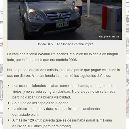
Honda CRV – Acá todavía estaba limpita
La camioneta tenía 245000 km hechos. Y si bien no lo decía en ningún
lado, por la forma diría que era modelo 2006.
No me puedo quejar demasiado, creo que por lo que pagué está bien lo
que me dieron. A la camioneta le encontré los siguientes defectos:
Los espejos laterales estaban como manchados, supongo que de
viejos, y no se veía con gran claridad. No era que no se veía nada,
pero no daban una buena visibilidad.
Solo uno de los espejos se plegaba.
La dirección era muy dura, si era asistida no funcionaba
demasiado bien.
A más de 120 km/h parecía que se desarmaba (igual la máxima
en NZ es 100 km/h, pero para probar)