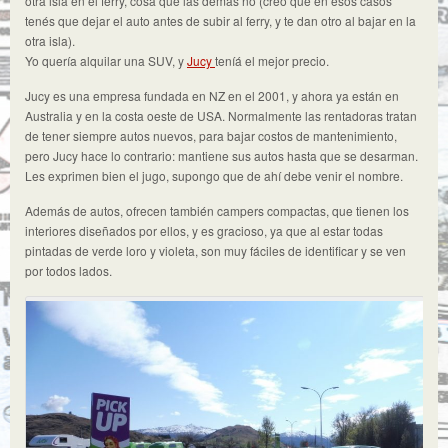
otra isla en el ferry, cosa que las demás no (creo que en esos casos
tenés que dejar el auto antes de subir al ferry, y te dan otro al bajar en la
otra isla).
Yo quería alquilar una SUV, y
Jucy
teníá el mejor precio.
Jucy es una empresa fundada en NZ en el 2001, y ahora ya están en
Australia y en la costa oeste de USA. Normalmente las rentadoras tratan
de tener siempre autos nuevos, para bajar costos de mantenimiento,
pero Jucy hace lo contrario: mantiene sus autos hasta que se desarman.
Les exprimen bien el jugo, supongo que de ahí debe venir el nombre.
Además de autos, ofrecen también campers compactas, que tienen los
interiores diseñados por ellos, y es gracioso, ya que al estar todas
pintadas de verde loro y violeta, son muy fáciles de identificar y se ven
por todos lados.