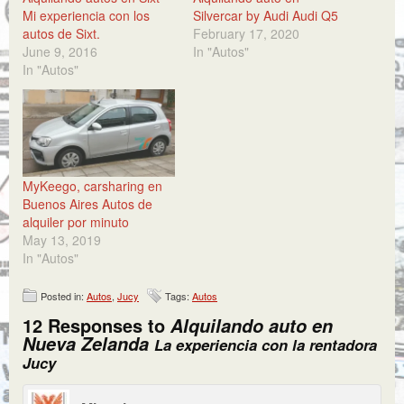
Mi experiencia con los
Silvercar by Audi Audi Q5
autos de Sixt.
February 17, 2020
June 9, 2016
In "Autos"
In "Autos"
MyKeego, carsharing en
Buenos Aires Autos de
alquiler por minuto
May 13, 2019
In "Autos"
Posted in:
Autos
,
Jucy
Tags:
Autos
12 Responses to
Alquilando auto en
Nueva Zelanda
La experiencia con la rentadora
Jucy