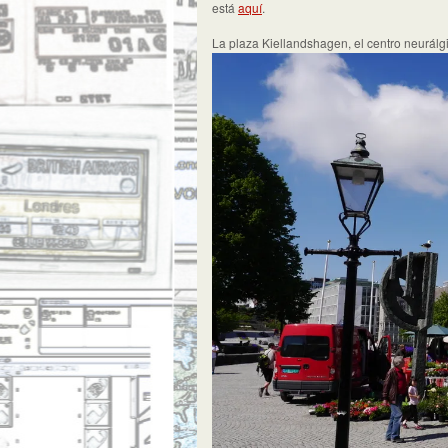
está
aquí
.
La plaza Kiellandshagen, el centro neurálgi