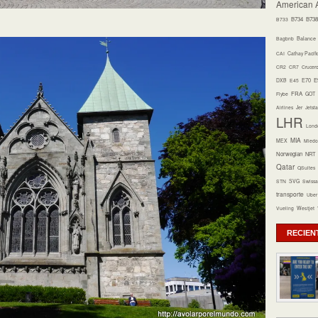
American A
B734
B738
B733
Bagbnb
Balance
CAI
Cathay Pacifi
CR2
CR7
Crucer
E70
E
DXB
E45
FRA
Flybe
GOT
Airlines
Jer
Jetsta
LHR
Lond
MIA
MEX
Miedo 
Norwegian
NRT
Qatar
QSuites
STN
SVG
Swissa
transporte
Uber
Vueling
Westjet
RECIEN