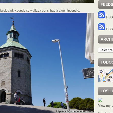
FEED
 la ciudad, y donde se vigilaba por si había algún incendio.
RSS 
RSS 
ARCH
Archivo
TODOS
LOS L
View my p