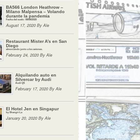
BA566 London Heathrow –
Milano Malpensa – Volando
durante la pandemia
Fecha del vuelo: 08/08/2020
August 17, 2020 By Ale
Restaurant Mister A’s en San
Diego
almorzando junto a los aviones.
February 24, 2020 By Ale
Alquilando auto en
Silvercar by Audi
Audi Q5
February 17, 2020 By Ale
El Hotel Jen en Singapur
by Shangri-La
January 20, 2020 By Ale