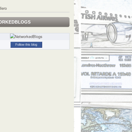
llero
ORKEDBLOGS
Follow this blog