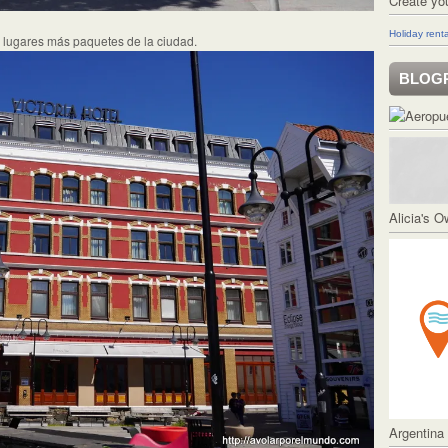
Create yo
Holiday renta
s lugares más paquetes de la ciudad.
BLOG
Alicia's 
Argentina