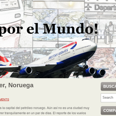
er, Noruega
BUSC
MENTS
s la capital del petróleo noruego. Aún así no es una ciudad muy
COMP
er tranquilamente en un par de días. El reporte de los vuelos