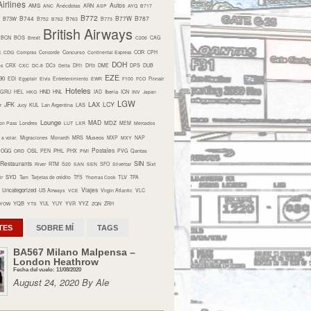
irlines
Autos
AMS
ANC
Anécdotas
ARN
ASP
AYQ
B717
B772
B744
B77W
B787
B73W
B752
B762
B763
B773
British Airways
BCN
BOS
Brexit
C206
CAG
Concurso
c
CDG
Compras
Concorde
Continental Express
COR
CPH
DOH
os
CRX
CXC
DC-8
DC3
Delta
DH1
DH3
DME
DPS
DUB
EZE
90
EDI
Egyptair
Elvis
Entretenimiento
EWR
F100
FCO
Finnair
Hoteles
HND
Iberia
GRU
HEL
HKG
HNL
IAD
ICN
INV
Japan
LGW
LAX
JFK
LCY
r
Jucy
KUL
Lan Argentina
LAS
Lounge
MAD
MDZ
on Pass
Londres
LUT
LXR
MEM
Mercados
Museos
a volar.
Migraciones
Monarch
MRS
MXP
MXY
NAP
Postales
OSL
PHL
OGG
ORD
PEN
PHX
PMI
PVG
Qantas
Restaurants
SIN
Sixt
River
RTM
S20
SAN
SEN
SFO
Silvercar
SYD
TLV
ir
Tam
Tarjetas de crédito
TFS
Thomas Cook
TPA
Viajes
Uncategorized
US Airways
VCE
Virgin Atlantic
VLC
YQB
YYZ
YOW
YTS
YUL
YUY
YVR
ZQN
ZRH
TES
SOBRE MÍ
TAGS
BA567 Milano Malpensa –
London Heathrow
Fecha del vuelo: 11/08/2020
August 24, 2020 By Ale