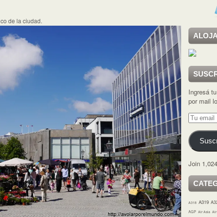
co de la ciudad.
ALOJA
SUSCR
Ingresá tu
por mail 
Tu
email
Suscr
Join 1,024
CATE
A319
A3
A318
AGP
Air Asia
Ai