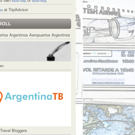
ur own
or
travel map
travel blog
at TripAdvisor
ls
ROLL
Aeropuertos Argentinos
Own
 Travel Bloggers