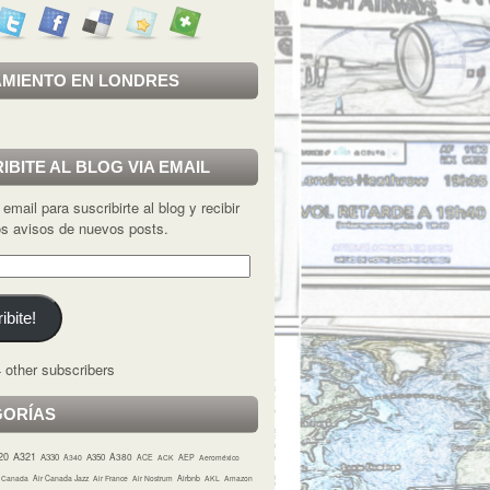
MIENTO EN LONDRES
IBITE AL BLOG VIA EMAIL
 email para suscribirte al blog y recibir
los avisos de nuevos posts.
ibite!
 other subscribers
GORÍAS
20
A321
A380
A330
A350
A340
ACE
ACK
AEP
Aeroméxico
r Canada
Air Canada Jazz
Air France
Air Nostrum
Airbnb
AKL
Amazon