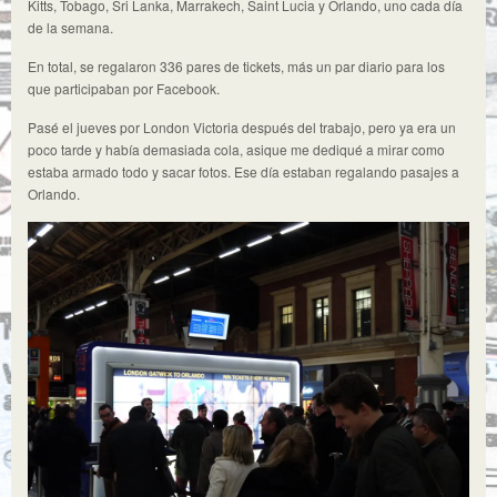
Kitts, Tobago, Sri Lanka, Marrakech, Saint Lucia y Orlando, uno cada día
de la semana.
En total, se regalaron 336 pares de tickets, más un par diario para los
que participaban por Facebook.
Pasé el jueves por London Victoria después del trabajo, pero ya era un
poco tarde y había demasiada cola, asique me dediqué a mirar como
estaba armado todo y sacar fotos. Ese día estaban regalando pasajes a
Orlando.