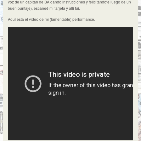
voz de un capitán de BA dando instrucciones y felicitándote luego de un
buen puntaje), escaneé mi tarjeta y allí fuí.
Aquí esta el video de mi (lamentable) performance.