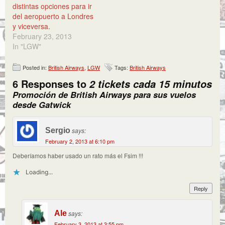
distintas opciones para ir
del aeropuerto a Londres
y viceversa.
February 23, 2013
In "LGW"
Posted in:
British Airways
,
LGW
Tags:
British Airways
6 Responses to
2 tickets cada 15 minutos
Promoción de British Airways para sus vuelos
desde Gatwick
Sergio
says:
February 2, 2013 at 6:10 pm
Deberíamos haber usado un rato más el Fsim !!!
Loading...
Reply
Ale
says:
February 3, 2013 at 3:55 pm