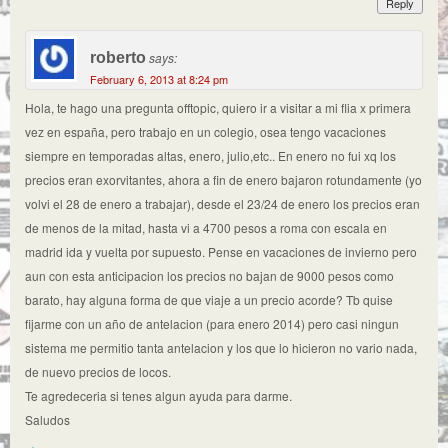
Reply
roberto
says:
February 6, 2013 at 8:24 pm
Hola, te hago una pregunta offtopic, quiero ir a visitar a mi flia x primera
vez en españa, pero trabajo en un colegio, osea tengo vacaciones
siempre en temporadas altas, enero, julio,etc.. En enero no fui xq los
precios eran exorvitantes, ahora a fin de enero bajaron rotundamente (yo
volvi el 28 de enero a trabajar), desde el 23/24 de enero los precios eran
de menos de la mitad, hasta vi a 4700 pesos a roma con escala en
madrid ida y vuelta por supuesto. Pense en vacaciones de invierno pero
aun con esta anticipacion los precios no bajan de 9000 pesos como
barato, hay alguna forma de que viaje a un precio acorde? Tb quise
fijarme con un año de antelacion (para enero 2014) pero casi ningun
sistema me permitio tanta antelacion y los que lo hicieron no vario nada,
de nuevo precios de locos.
Te agredeceria si tenes algun ayuda para darme.
Saludos