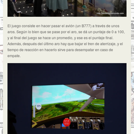
El juego consiste en hacer pasar el avión (un B777) a través de unos
aros. Según lo bien que se pase por el aro, se dá un puntaje de 0 a 100,
y al final del juego se hace un promedio, y ese es el puntaje final.
Además, después del último aro hay que bajar el tren de aterrizaje, y el
tiempo de reacción en hacerlo sirve para desempatar en caso de
empate.