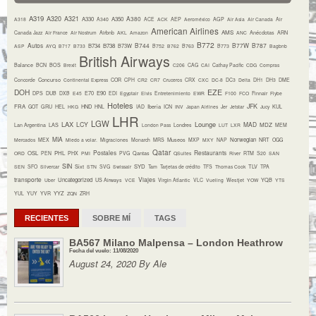
A319
A320
A321
A380
A330
A350
A318
A340
ACE
ACK
AEP
Aeroméxico
AGP
Air Asia
Air Canada
Air
American Airlines
AMS
Canada Jazz
Air France
Air Nostrum
Airbnb
AKL
Amazon
ANC
Anécdotas
ARN
B772
Autos
B744
B77W
B787
B734
B738
B73W
ASP
AYQ
B717
B733
B752
B762
B763
B773
Bagbnb
British Airways
Balance
BCN
BOS
Brexit
C206
CAG
CAI
Cathay Pacific
CDG
Compras
Concurso
Concorde
Continental Express
COR
CPH
CR2
CR7
Cruceros
CRX
CXC
DC-8
DC3
Delta
DH1
DH3
DME
DOH
EZE
E70
E90
DPS
DUB
DXB
E45
EDI
Egyptair
Elvis
Entretenimiento
EWR
F100
FCO
Finnair
Flybe
Hoteles
JFK
FRA
HND
Iberia
GOT
GRU
HEL
HKG
HNL
IAD
ICN
INV
Japan Airlines
Jer
Jetstar
Jucy
KUL
LHR
LGW
LAX
Lounge
LCY
MAD
MDZ
Lan Argentina
LAS
London Pass
Londres
LUT
LXR
MEM
MIA
Museos
Norwegian
NRT
Mercados
MEX
Miedo a volar.
Migraciones
Monarch
MRS
MXP
MXY
NAP
OGG
Qatar
Postales
Restaurants
OSL
PHL
ORD
PEN
PHX
PMI
PVG
Qantas
QSuites
River
RTM
S20
SAN
SIN
Sixt
SYD
TLV
SEN
SFO
Silvercar
STN
SVG
Swissair
Tam
Tarjetas de crédito
TFS
Thomas Cook
TPA
transporte
Viajes
Uncategorized
YQB
Uber
US Airways
VCE
Virgin Atlantic
VLC
Vueling
Westjet
YOW
YTS
YYZ
YUL
YUY
YVR
ZQN
ZRH
RECIENTES
SOBRE MÍ
TAGS
BA567 Milano Malpensa – London Heathrow
Fecha del vuelo: 11/08/2020
August 24, 2020 By Ale