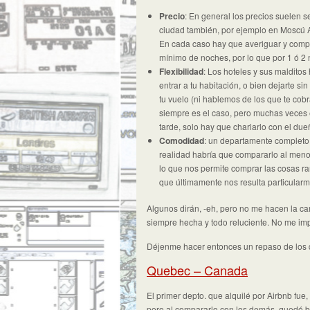
Precio
: En general los precios suelen 
ciudad también, por ejemplo en Moscú Ai
En cada caso hay que averiguar y comp
mínimo de noches, por lo que por 1 ó 2
Flexibilidad
: Los hoteles y sus malditos
entrar a tu habitación, o bien dejarte s
tu vuelo (ni hablemos de los que te cob
siempre es el caso, pero muchas veces e
tarde, solo hay que charlarlo con el du
Comodidad
: un departamente completo
realidad habría que compararlo al menos
lo que nos permite comprar las cosas r
que últimamente nos resulta particularme
Algunos dirán, -eh, pero no me hacen la ca
siempre hecha y todo reluciente. No me im
Déjenme hacer entonces un repaso de los 
Quebec – Canada
El primer depto. que alquilé por Airbnb fue
pero al compararlo con los demás, quedó b