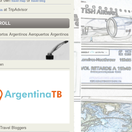
ur own
or
travel map
travel blog
at TripAdvisor
ls
ROLL
Aeropuertos Argentinos
Own
 Travel Bloggers