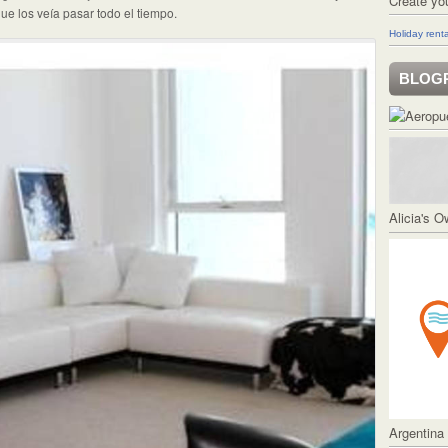
Create yo
e los veía pasar todo el tiempo.
Holiday renta
BLOG
Alicia's 
Argentina