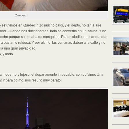
Quebec
e estuvimos en Quebec hizo mucho calor, y el depto. no tenía aire
ilador. Cuándo nos duchábamos, todo se convertía en un sauna. Y no
 noche porque se llenaba de mosquitos. Era un studio, de manera que
ra bastante ruidosa. Y por último, las ventanas daban a la calle y no
bía una gran privacidad.
 y lindo.
ltra moderno y lujoso, el departamento impecable, comodísimo. Una
a! Y para colmo, nos resultó muy barato!