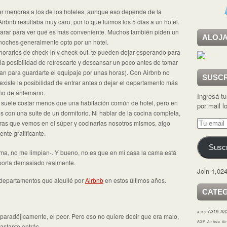
ser menores a los de los hoteles, aunque eso depende de la
rbnb resultaba muy caro, por lo que fuimos los 5 días a un hotel.
arar para ver qué es más conveniente. Muchos también piden un
ALOJA
 noches generalmente opto por un hotel.
 horarios de check-in y check-out, te pueden dejar esperando para
in la posibilidad de refrescarte y descansar un poco antes de tomar
ran para guardarte el equipaje por unas horas). Con Airbnb no
SUSCR
xiste la posibilidad de entrar antes o dejar el departamento más
eño de antemano.
Ingresá tu
 suele costar menos que una habitación común de hotel, pero en
por mail 
 con una suite de un dormitorio. Ni hablar de la cocina completa,
Tu
aras que vemos en el súper y cocinarlas nosotros mismos, algo
email
nte gratificante.
Suscr
ma, no me limpian-. Y bueno, no es que en mi casa la cama está
porta demasiado realmente.
Join 1,024
departamentos que alquilé por
Airbnb
en estos últimos años.
CATE
A319
A3
A318
, paradójicamente, el peor. Pero eso no quiere decir que era malo,
AGP
Air Asia
Ai
astante antrás.