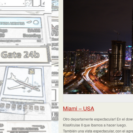
Miami – USA
Otro departamente espectacular! En el down
KissKruise II que íbamos a hacer luego.
También una vista espectacular, con el agr