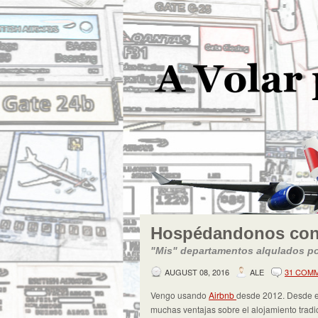
Hospédandonos con
"Mis" departamentos alqulados po
AUGUST 08, 2016
ALE
31 COM
Vengo usando
Airbnb
desde 2012. Desde el
muchas ventajas sobre el alojamiento tradi