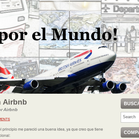
 Airbnb
BUSC
r Airbnb
MENTS
 principio me pareció una buena idea, ya que creo que tiene
COMP
cional: