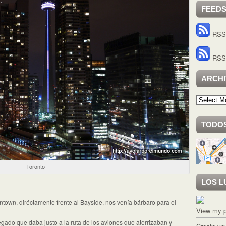
FEED
RSS 
RSS 
ARCH
Archivo
TODOS
Toronto
LOS L
town, diréctamente frente al Bayside, nos venía bárbaro para el
View my p
egado que daba justo a la ruta de los aviones que aterrizaban y