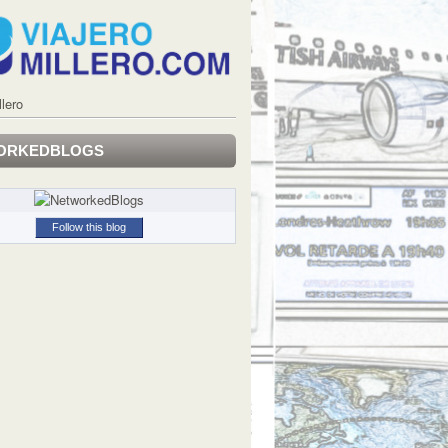
llero
ORKEDBLOGS
Follow this blog