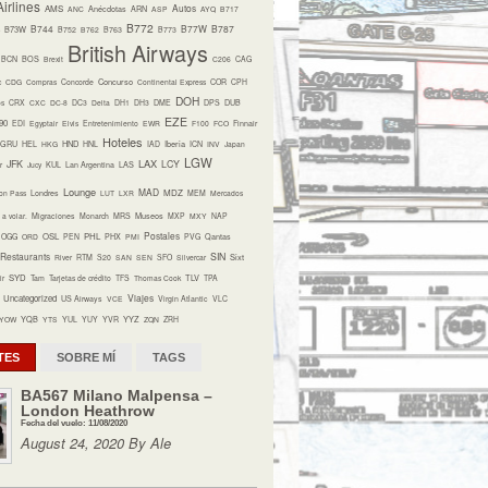
irlines
Autos
AMS
ANC
Anécdotas
ARN
ASP
AYQ
B717
B772
B744
B77W
B787
B73W
B752
B762
B763
B773
British Airways
BCN
BOS
Brexit
C206
CAG
Concurso
c
CDG
Compras
Concorde
Continental Express
COR
CPH
DOH
os
CRX
CXC
DC-8
DC3
Delta
DH1
DH3
DME
DPS
DUB
EZE
90
EDI
Egyptair
Elvis
Entretenimiento
EWR
F100
FCO
Finnair
Hoteles
HND
Iberia
GRU
HEL
HKG
HNL
IAD
ICN
INV
Japan
LGW
LAX
JFK
LCY
r
Jucy
KUL
Lan Argentina
LAS
Lounge
MAD
MDZ
on Pass
Londres
LUT
LXR
MEM
Mercados
Museos
a volar.
Migraciones
Monarch
MRS
MXP
MXY
NAP
Postales
OSL
PHL
OGG
ORD
PEN
PHX
PMI
PVG
Qantas
Restaurants
SIN
Sixt
River
RTM
S20
SAN
SEN
SFO
Silvercar
SYD
TLV
ir
Tam
Tarjetas de crédito
TFS
Thomas Cook
TPA
Viajes
Uncategorized
US Airways
VCE
Virgin Atlantic
VLC
YQB
YYZ
YOW
YTS
YUL
YUY
YVR
ZQN
ZRH
TES
SOBRE MÍ
TAGS
BA567 Milano Malpensa –
London Heathrow
Fecha del vuelo: 11/08/2020
August 24, 2020 By Ale