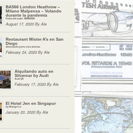
BA566 London Heathrow –
Milano Malpensa – Volando
durante la pandemia
Fecha del vuelo: 08/08/2020
August 17, 2020 By Ale
Restaurant Mister A’s en San
Diego
almorzando junto a los aviones.
February 24, 2020 By Ale
Alquilando auto en
Silvercar by Audi
Audi Q5
February 17, 2020 By Ale
El Hotel Jen en Singapur
by Shangri-La
January 20, 2020 By Ale