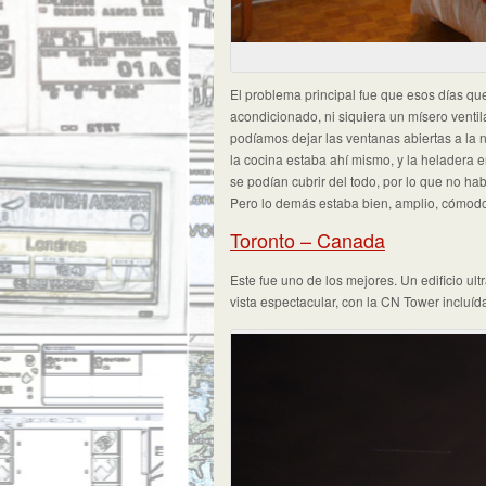
El problema principal fue que esos días qu
acondicionado, ni siquiera un mísero vent
podíamos dejar las ventanas abiertas a la
la cocina estaba ahí mismo, y la heladera e
se podían cubrir del todo, por lo que no ha
Pero lo demás estaba bien, amplio, cómodo,
Toronto – Canada
Este fue uno de los mejores. Un edificio u
vista espectacular, con la CN Tower incluíd