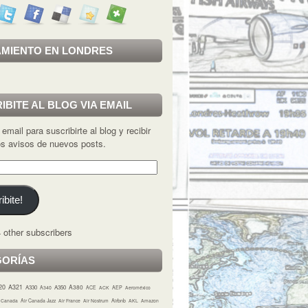
MIENTO EN LONDRES
IBITE AL BLOG VIA EMAIL
 email para suscribirte al blog y recibir
los avisos de nuevos posts.
ibite!
 other subscribers
GORÍAS
20
A321
A380
A330
A350
A340
ACE
ACK
AEP
Aeroméxico
r Canada
Air Canada Jazz
Air France
Air Nostrum
Airbnb
AKL
Amazon