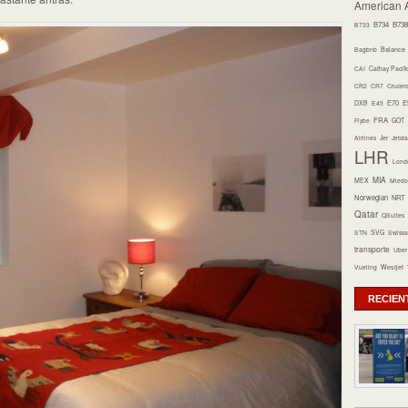
American A
B734
B738
B733
Bagbnb
Balance
CAI
Cathay Pacifi
CR2
CR7
Crucer
E70
E
DXB
E45
FRA
Flybe
GOT
Airlines
Jer
Jetsta
LHR
Lond
MIA
MEX
Miedo 
Norwegian
NRT
Qatar
QSuites
STN
SVG
Swissa
transporte
Uber
Vueling
Westjet
RECIEN